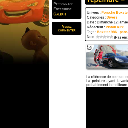
Personnage
Entreprise
Univers :
Porsche Boxste
Galerie
Catégories :
Divers
Date : Dimanche 12 janvi
Venez
Rédacteur :
Piston Kirk
commenter
Tags :
Boxster 986
-
pare
Note :
(Pas enc
La référence de peinture 
La peinture ayant l’avant
probablement la meilleure 