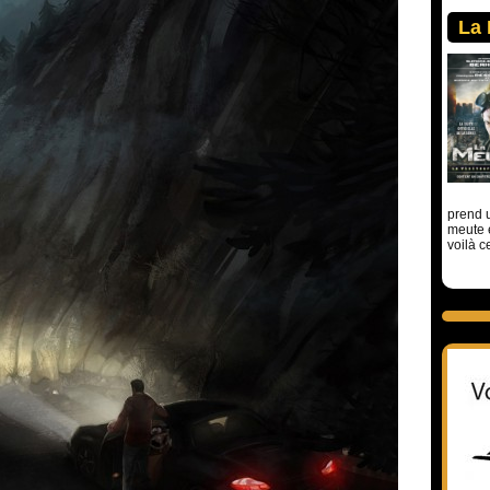
La
prend u
meute 
voilà c