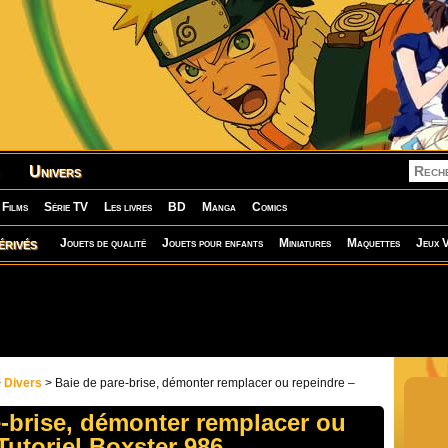
Univers
Films
Série TV
Les livres
BD
Manga
Comics
érivés
Jouets de qualité
Jouets pour enfants
Miniatures
Maquettes
Jeux V
>
Divers
> Baie de pare-brise, démonter remplacer ou repeindre –
e-brise, démonter remplacer ou
Tutoriel Boxster 986