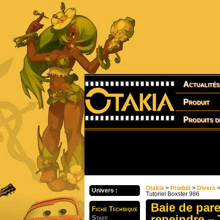
Actualités
Produit
Produits d
Otakia
>
Produit
>
Divers
Univers :
Tutoriel Boxster 986
Baie de par
Fiche Technique
repeindre – 
Staff