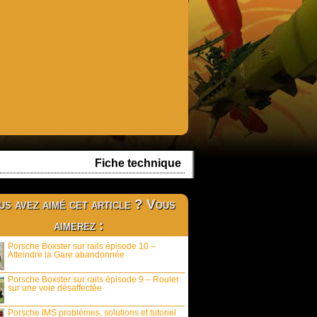
Fiche technique
s avez aimé cet article ? Vous
aimerez :
Porsche Boxster sur rails épisode 10 –
Atteindre la Gare abandonnée
Porsche Boxster sur rails épisode 9 – Rouler
sur une voie désaffectée
Porsche IMS problèmes, solutions et tutoriel