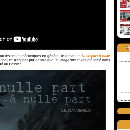
P
ou les belles mécaniques en général, le roman de
Nulle part à nulle
ocher, ce n’est pas par hasard que
RS Magazine
l’avait présenté dans
é au Boxster.