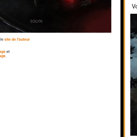
 le
site de l’auteur
age
et
age
.