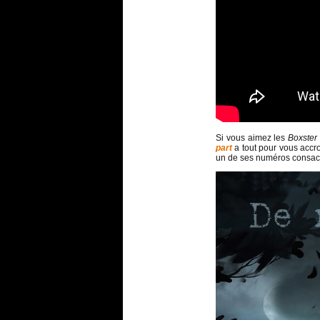
Si vous aimez les
Boxster
part
a tout pour vous accr
un de ses numéros consacr