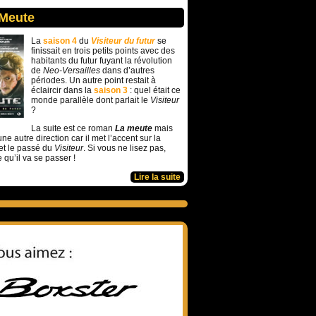
 Meute
La
saison 4
du
Visiteur du futur
se
finissait en trois petits points avec des
habitants du futur fuyant la révolution
de
Neo-Versailles
dans d’autres
périodes. Un autre point restait à
éclaircir dans la
saison 3
: quel était ce
monde parallèle dont parlait le
Visiteur
?
La suite est ce roman
La meute
mais
ne autre direction car il met l’accent sur la
et le passé du
Visiteur
. Si vous ne lisez pas,
e qu’il va se passer !
Lire la suite