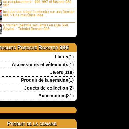
de remplacement – 996, 997 et Boxster 986,
987
Installer des siège à mémoire sur une Boxster
986 ? Une mauvaise idée…
Comment peindre ses jantes en style 550
Spyder – Tutoriel Boxster 986
roduits Porsche Boxster 986
Livres(1)
Accessoires et vêtements(1)
Divers(118)
Produit de la semaine(1)
Jouets de collection(2)
Accessoires(31)
Produit de la semaine