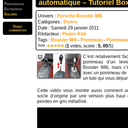
automatique – Tutoriel Bo
Personnage
Entreprise
Galerie
Univers :
Porsche Boxster 986
Catégories :
Divers
Venez
Date : Samedi 29 janvier 2011
commenter
Rédacteur :
Piston Kirk
Tags :
Boxster 986
-
Pommeau
-
Pommeau 
Note :
(
1
votes, score :
5, 00
/5)
C’est relativement fac
pommeau d’un levi
Boxster 986, mais c
avec un pommeau de b
un tuto qui vous dépa
Cette vidéo vous montre aussi comment a
socle d’origine par une version plus hau
peintes en gris métallisé.