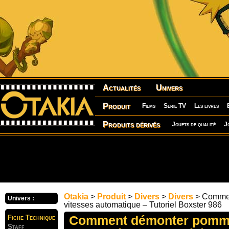
Actualités
Univers
Produit
Films
Série TV
Les livres
Produits dérivés
Jouets de qualité
J
Otakia
>
Produit
>
Divers
>
Divers
> Comme
Univers :
vitesses automatique – Tutoriel Boxster 986
Comment démonter pomme
Fiche Technique
Staff