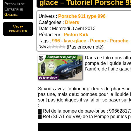
glace – Tutoriel Porsche 9
Personnage
Entreprise
Galerie
Univers :
Porsche 911 type 996
Catégories :
Divers
Venez
Date : Mercredi 3 avril 2013
commenter
Rédacteur :
Piston Kirk
Tags :
996
-
lave-glace
-
Pompe
-
Porsche
Note :
(Pas encore noté)
Dans ce tuto nous all
pompe de liquide lave
l’arrière de l’aile gauc
Si vous avez l’option « gicleurs de phares », f
pas une, mais deux pompes pour le liquide 
sont pas identiques il va falloir se baser sur
:
▇ Ref de la pompe de pare-brise : 9966281
▇ Ref (SEAT ou VW) de la Pompe pour les p