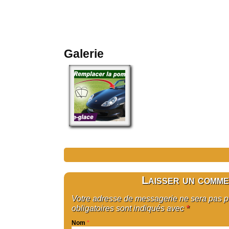
Galerie
Laisser un comme
Votre adresse de messagerie ne sera pas 
obligatoires sont indiqués avec
*
Nom
*