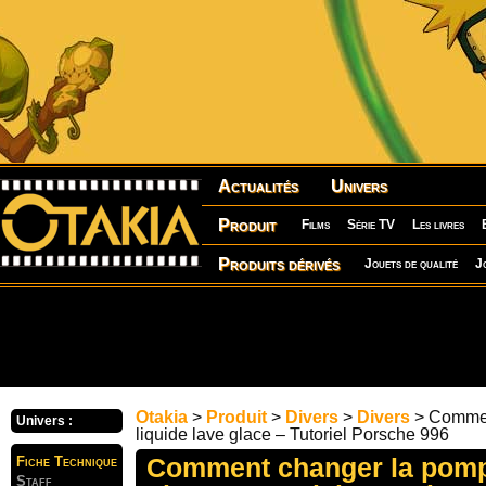
Actualités
Univers
Produit
Films
Série TV
Les livres
Produits dérivés
Jouets de qualité
J
Otakia
>
Produit
>
Divers
>
Divers
> Commen
Univers :
liquide lave glace – Tutoriel Porsche 996
Comment changer la pompe
Fiche Technique
Staff