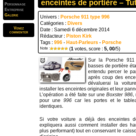
enceintes de portière – Tut
Personnage
Entreprise
Galerie
Univers :
Porsche 911 type 996
Catégories :
Divers
Venez
Date : Samedi 6 décembre 2014
commenter
Rédacteur :
Piston Kirk
Tags :
996
-
Haut-Parleurs
-
Porsche
Note :
(
1
votes, score :
5, 00
/5)
Sur la Porsche 911 
basses de portière éta
entendu percer le pa
après coup des encei
dévaluerai la voitu
installer les enceintes originales et leur pan
L’opération a été faite sur une
Boxster 986
,
pour une
996
car les portes et le tabl
identiques.
Si votre voiture a déjà des enceintes de
expliquera aussi comment installer des ha
plus performant) tout en conservant le caisson