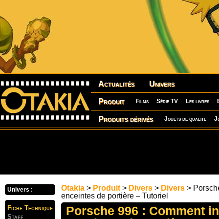
Actualités
Univers
Produit
Films
Série TV
Les livres
Produits dérivés
Jouets de qualité
J
Otakia
>
Produit
>
Divers
>
Divers
> Porsche
Univers :
enceintes de portière – Tutoriel
Porsche 996 : Comment ins
Fiche Technique
Staff