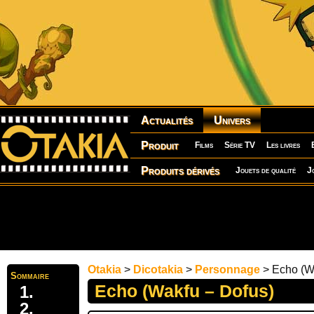
Actualités
Univers
Produit
Films
Série TV
Les livres
Produits dérivés
Jouets de qualité
J
Otakia
>
Dicotakia
>
Personnage
> Echo (W
Sommaire
Echo (Wakfu – Dofus)