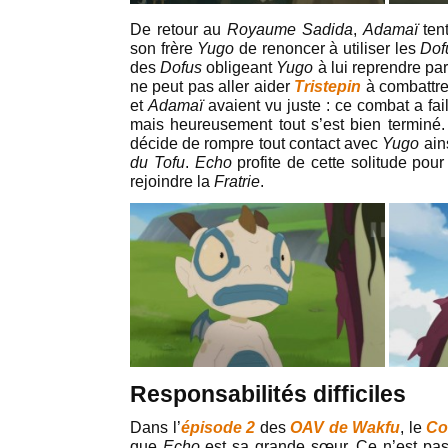
De retour au
Royaume Sadida
,
Adamaï
ten
son frère
Yugo
de renoncer à utiliser les
Dof
des
Dofus
obligeant
Yugo
à lui reprendre par
ne peut pas aller aider
Tristepin
à combattr
et
Adamaï
avaient vu juste : ce combat a fai
mais heureusement tout s’est bien terminé
décide de rompre tout contact avec
Yugo
ains
du Tofu
.
Echo
profite de cette solitude pour
rejoindre la
Fratrie
.
Responsabilités difficiles
Dans l’
épisode 2
des
OAV de Wakfu
, le
Co
que
Echo
est sa grande sœur. Ce n’est pas u