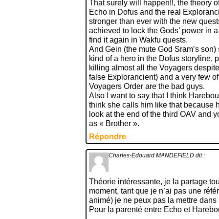
That surely will happen!!, the theory 
Echo in Dofus and the real Exploranc
stronger than ever with the new ques
achieved to lock the Gods’ power in a b
find it again in Wakfu quests.
And Gein (the mute God Sram’s son) 
kind of a hero in the Dofus storyline,
killing almost all the Voyagers despi
false Explorancient) and a very few of
Voyagers Order are the bad guys.
Also I want to say that I think Harebou
think she calls him like that because h
look at the end of the third OAV and 
as « Brother ».
Répondre
Charles-Edouard MANDEFIELD
dit :
Théorie intéressante, je la partage tout
moment, tant que je n’ai pas une réfé
animé) je ne peux pas la mettre dans l’
Pour la parenté entre Echo et Harebou