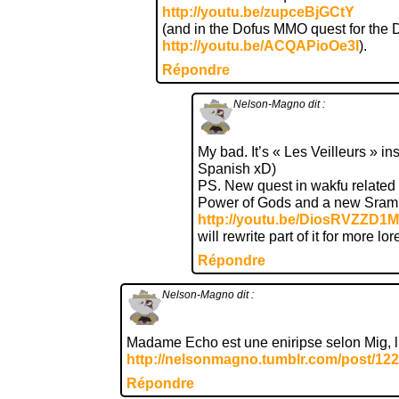
http://youtu.be/zupceBjGCtY
(and in the Dofus MMO quest for the
http://youtu.be/ACQAPioOe3I
).
Répondre
Nelson-Magno
dit :
My bad. It’s « Les Veilleurs » ins
Spanish xD)
PS. New quest in wakfu related 
Power of Gods and a new Sram
http://youtu.be/DiosRVZZD1M
will rewrite part of it for more lor
Répondre
Nelson-Magno
dit :
Madame Echo est une eniripse selon Mig, l
http://nelsonmagno.tumblr.com/post/12
Répondre