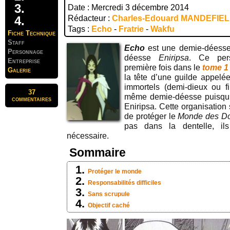
Date : Mercredi 3 décembre 2014
Rédacteur :
Charles-Edouard MANDEFIE
Tags :
Echo
-
Fratrie
-
Wakfu
Fiche Technique
Staff
Echo
est une demie-déesse p
Personnage
déesse
Eniripsa
. Ce pe
Entreprise
première fois dans le
tome 1
Galerie
la tête d’une guilde appelé
immortels (demi-dieux ou fi
37
même demie-déesse puisqu’el
commentaires
Eniripsa. Cette organisation s
de protéger le
Monde des D
pas dans la dentelle, il
nécessaire.
Sommaire
Protéger le monde
Responsabilités difficiles
Sans scrupule
Objectif caché