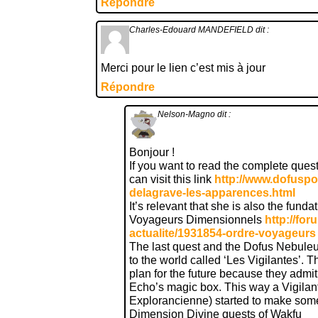
Répondre
Charles-Edouard MANDEFIELD
dit :
Merci pour le lien c’est mis à jour
Répondre
Nelson-Magno
dit :
Bonjour !
If you want to read the complete ques
can visit this link
http://www.dofusp
delagrave-les-apparences.html
It’s relevant that she is also the funda
Voyageurs Dimensionnels
http://fo
actualite/1931854-ordre-voyageurs
The last quest and the Dofus Nebule
to the world called ‘Les Vigilantes’.
plan for the future because they admit
Echo’s magic box. This way a Vigila
Explorancienne) started to make some
Dimension Divine quests of Wakfu