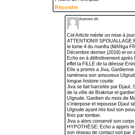
Répondre
Aranoen
dit :
Cet Article mérite un mise à jour
ATTENTION!!! SPOUALLAGE
le tome 4 du manfra (MANga FRA
Décembre dernier (2016) et on 
Echo en à définitivement après l
effet la FILLE de la déesse Enir
Elle a promis a Jiva, Gardienne
ramènera son amoureux Ulgrude 
longue histoire courte:
Jiva se fait harcelée par Djaul,
de la ville de Brakmar et gardi
Ulgrude, Gardien du mois de Ma
s’interpose et repousse Djaul sé
Ulgrude ayant mis tout son pouv
finis par tomber.
Jiva a alors conservé son corps
HYPOTHÈSE: Echo a appris le dé
son réseau de contact soit par J