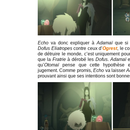
Echo
va donc expliquer à
Adamaï
que s
Dofus Eliatropes
contre ceux d’
Ogrest
, le c
de détruire le monde, c’est uniquement pour
que la
Fratrie
à dérobé les
Dofus
.
Adamaï
e
qu’
Otomaï
pense que cette hypothèse est
jugement. Comme promis,
Echo
va laisser
A
prouvant ainsi que ses intentions sont bonne