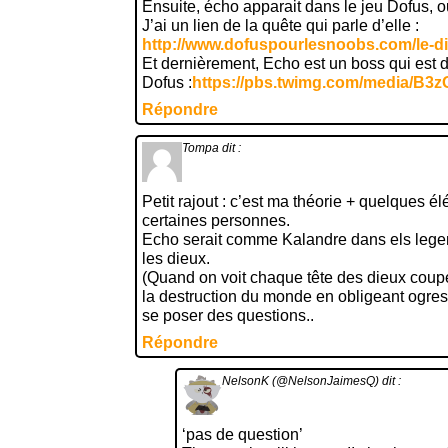
Ensuite, écho apparait dans le jeu Dofus, o
J’ai un lien de la quête qui parle d’elle :
http://www.dofuspourlesnoobs.com/le-di
Et dernièrement, Echo est un boss qui est d
Dofus :
https://pbs.twimg.com/media/B
Répondre
Tompa
dit :
Petit rajout : c’est ma théorie + quelques é
certaines personnes.
Echo serait comme Kalandre dans els legend
les dieux.
(Quand on voit chaque tête des dieux coupé
la destruction du monde en obligeant ogrest
se poser des questions..
Répondre
NelsonK (@NelsonJaimesQ)
dit :
‘pas de question’