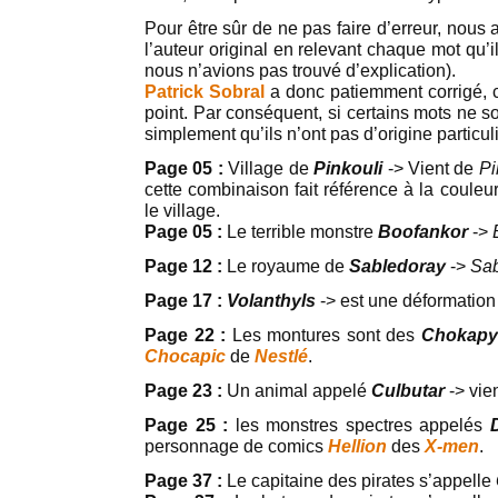
Pour être sûr de ne pas faire d’erreur, nous
l’auteur original en relevant chaque mot qu’
nous n’avions pas trouvé d’explication).
Patrick Sobral
a donc patiemment corrigé, 
point. Par conséquent, si certains mots ne so
simplement qu’ils n’ont pas d’origine particul
Page 05 :
Village de
Pinkouli
-> Vient de
Pi
cette combinaison fait référence à la couleu
le village.
Page 05 :
Le terrible monstre
Boofankor
->
Page 12 :
Le royaume de
Sabledoray
->
Sab
Page 17 :
Volanthyls
-> est une déformation
Page 22 :
Les montures sont des
Chokapy
Chocapic
de
Nestlé
.
Page 23 :
Un animal appelé
Culbutar
-> vie
Page 25 :
les monstres spectres appelés
personnage de comics
Hellion
des
X-men
.
Page 37 :
Le capitaine des pirates s’appelle