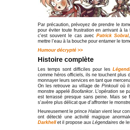
Par précaution, prévoyez de prendre le
tom
pour éviter toute frustration en arrivant à l
c’est souvent le cas avec
Patrick Sobral
mettre l’eau à la bouche pour entamer le tom
Humour décrypté >>
Histoire complète
Les temps sont difficiles pour les
Légend
comme héros officiels, ils ne touchent plus d
monnayer leurs services en tant que mercena
On les retrouve au village de
Pinkouli
où il
monstre appelé
Boofankor
. L’opération se p
est terrassé presque sans peine. Mais se fa
s’avère plus délicat que d’affronter le monstr
Heureusement le prince
Halan
vient leur con
ont détecté une activité magique anorma
Darkhell
et il propose aux
Légendaires
de le