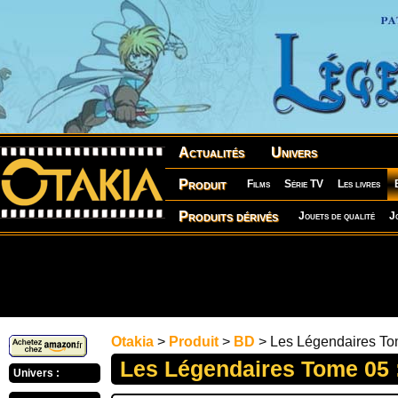
Actualités
Univers
Produit
Films
Série TV
Les livres
Produits dérivés
Jouets de qualité
J
Otakia
>
Produit
>
BD
> Les Légendaires To
Les Légendaires Tome 05 
Univers :