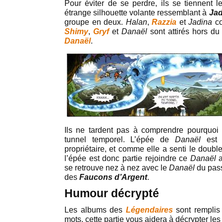
Pour éviter de se perdre, ils se tiennent 
étrange silhouette volante ressemblant à
Jad
groupe en deux.
Halan
,
Razzia
et
Jadina
co
Shimy
,
Gryf
et
Danaël
sont attirés hors du
Danaël
.
Ils ne tardent pas à comprendre pourquoi 
tunnel temporel. L’épée de
Danaël
est 
propriétaire, et comme elle a senti le doub
l’épée est donc partie rejoindre ce
Danaël
a
se retrouve nez à nez avec le
Danaël
du pass
des
Faucons d’Argent
.
Humour décrypté
Les albums des
Légendaires
sont remplis 
mots, cette partie vous aidera à décrypter le