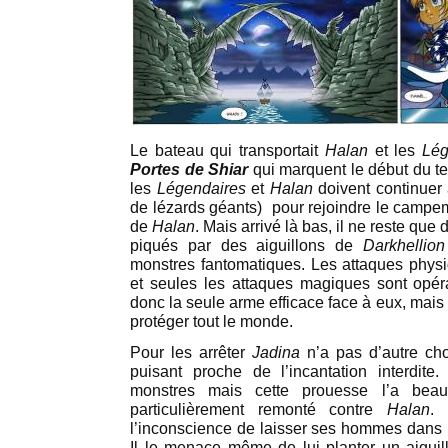
Le bateau qui transportait
Halan
et les
Lég
Portes de Shiar
qui marquent le début du te
les
Légendaires
et
Halan
doivent continuer
de lézards géants) pour rejoindre le campem
de
Halan
. Mais arrivé là bas, il ne reste que
piqués par des aiguillons de
Darkhellion
monstres fantomatiques. Les attaques physi
et seules les attaques magiques sont opé
donc la seule arme efficace face à eux, mais c
protéger tout le monde.
Pour les arrêter
Jadina
n’a pas d’autre choi
puisant proche de l’incantation interdite.
monstres mais cette prouesse l’a beau
particulièrement remonté contre
Halan
. 
l’inconscience de laisser ses hommes dans u
Il le menace même de lui planter un aigui