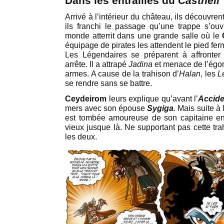
Dans les entrailles du
Casthell
Arrivé à l’intérieur du château, ils découvren
ils franchi le passage qu’une trappe s’ouv
monde atterrit dans une grande salle où le
équipage de pirates les attendent le pied fer
Les Légendaires se préparent à affronter
arrête. Il a attrapé
Jadina
et menace de l’égorg
armes. A cause de la trahison d’
Halan
, les
L
se rendre sans se battre.
Ceydeirom
leurs explique qu’avant l’
Accide
mers avec son épouse
Sygiga
. Mais suite à l
est tombée amoureuse de son capitaine en 
vieux jusque là. Ne supportant pas cette tr
les deux.