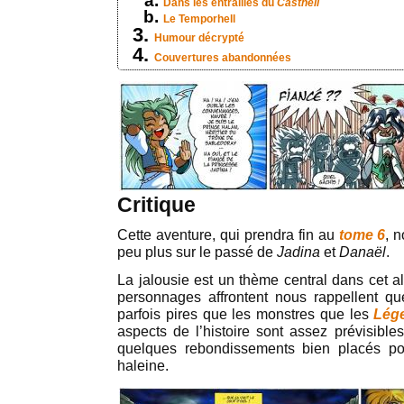
Dans les entrailles du
Casthell
Le Temporhell
Humour décrypté
Couvertures abandonnées
Critique
Cette aventure, qui prendra fin au
tome 6
, 
peu plus sur le passé de
Jadina
et
Danaël
.
La jalousie est un thème central dans cet a
personnages affrontent nous rappellent q
parfois pires que les monstres que les
Lég
aspects de l’histoire sont assez prévisible
quelques rebondissements bien placés po
haleine.