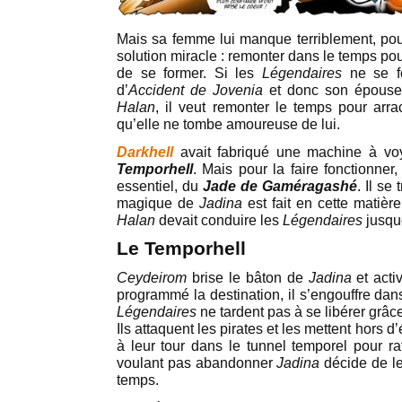
Mais sa femme lui manque terriblement, pour 
solution miracle : remonter dans le temps p
de se former. Si les
Légendaires
ne se fo
d’
Accident de Jovenia
et donc son épouse 
Halan
, il veut remonter le temps pour arr
qu’elle ne tombe amoureuse de lui.
Darkhell
avait fabriqué une machine à vo
Temporhell
. Mais pour la faire fonctionner,
essentiel, du
Jade de Gaméragashé
. Il se
magique de
Jadina
est fait en cette matièr
Halan
devait conduire les
Légendaires
jusqu
Le Temporhell
Ceydeirom
brise le bâton de
Jadina
et acti
programmé la destination, il s’engouffre dan
Légendaires
ne tardent pas à se libérer grâc
Ils attaquent les pirates et les mettent hors d
à leur tour dans le tunnel temporel pour ra
voulant pas abandonner
Jadina
décide de le
temps.