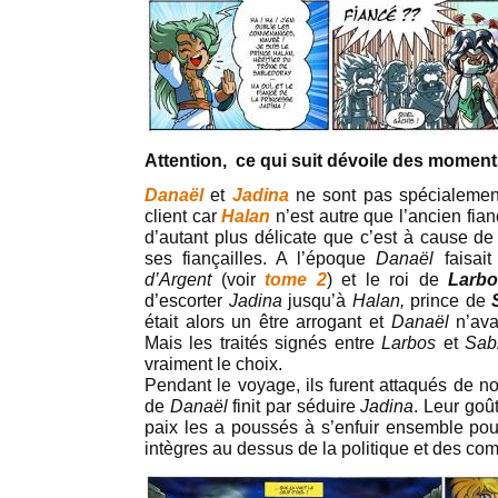
Attention, ce qui suit dévoile des moments 
Danaël
et
Jadina
ne sont pas spécialemen
client car
Halan
n’est autre que l’ancien fia
d’autant plus délicate que c’est à cause d
ses fiançailles. A l’époque
Danaël
faisait
d’Argent
(voir
tome 2
) et le roi de
Larbo
d’escorter
Jadina
jusqu’à
Halan,
prince de
S
était alors un être arrogant et
Danaël
n’avai
Mais les traités signés entre
Larbos
et
Sab
vraiment le choix.
Pendant le voyage, ils furent attaqués de no
de
Danaël
finit par séduire
Jadina
. Leur goû
paix les a poussés à s’enfuir ensemble po
intègres au dessus de la politique et des co