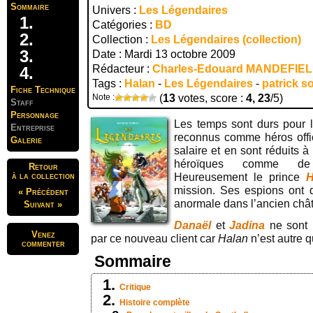
Sommaire
Univers :
Les Légendaires
Catégories :
BD
Collection :
Les Légendaires (collection)
Date : Mardi 13 octobre 2009
Rédacteur :
Charles-Edouard MANDEFIE
Tags :
Halan
-
Les Légendaires
-
patrick s
Fiche Technique
Note :
(
13
votes, score :
4, 23
/5)
Staff
Personnage
Les temps sont durs pour 
Entreprise
reconnus comme héros offic
Galerie
salaire et en sont réduits 
héroïques comme de v
Retour
à la collection
Heureusement le prince
H
mission. Ses espions ont 
« Précédent
anormale dans l’ancien ch
Suivant »
Danaël
et
Jadina
ne sont 
Venez
par ce nouveau client car
Halan
n’est autre q
commenter
Sommaire
Critique
Histoire complète