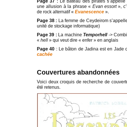
Page 37 :
Le bateau des pirates s’appelle 
une allusion à la phrase «
Evan essort
», c
de rock alternatif «
Evanescence
».
Page 38 :
La femme de Ceydeirom s’appell
unité de stockage informatique)
Page 39 :
La machine
Temporhell
-> Combi
«
hell
» qui veut dire « enfer » en anglais
Page 40
: Le bâton de Jadina est en Jade
cachée
Couvertures abandonnées
Voici deux croquis de recherche de couvertu
été retenus.