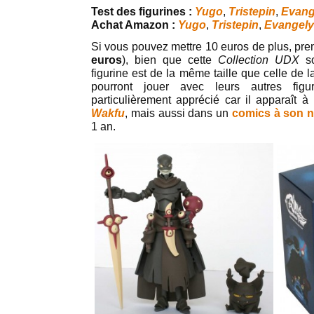
Test des figurines :
Yugo
,
Tristepin
,
Evang
Achat Amazon :
Yugo
,
Tristepin
,
Evangel
Si vous pouvez mettre 10 euros de plus, pre
euros
), bien que cette
Collection UDX
so
figurine est de la même taille que celle de 
pourront jouer avec leurs autres fig
particulièrement apprécié car il apparaît à
Wakfu
, mais aussi dans un
comics à son 
1 an.