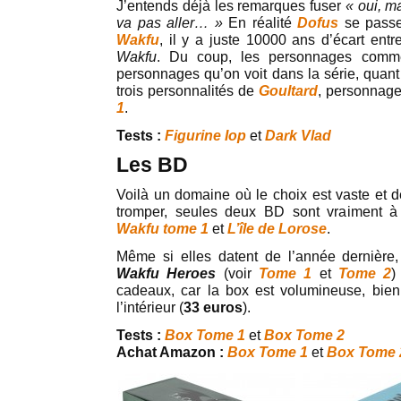
J’entends déjà les remarques fuser
« oui, m
va pas aller… »
En réalité
Dofus
se pass
Wakfu
, il y a juste 10000 ans d’écart entre
Wakfu
. Du coup, les personnages com
personnages qu’on voit dans la série, quan
trois personnalités de
Goultard
, personnage
1
.
Tests :
Figurine Iop
et
Dark Vlad
Les BD
Voilà un domaine où le choix est vaste et de q
tromper, seules deux BD sont vraiment à 
Wakfu tome 1
et
L’île de Lorose
.
Même si elles datent de l’année dernière
Wakfu Heroes
(voir
Tome 1
et
Tome 2
)
cadeaux, car la box est volumineuse, bien
l’intérieur (
33 euros
).
Tests :
Box Tome 1
et
Box Tome 2
Achat Amazon :
Box Tome 1
et
Box Tome 