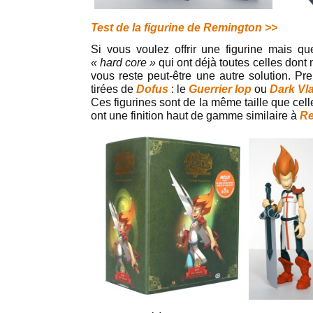
Test de la figurine de Remington >>
Si vous voulez offrir une figurine mais q
« hard core »
qui ont déjà toutes celles dont 
vous reste peut-être une autre solution. Pr
tirées de
Dofus
: le
Guerrier Iop
ou
Dark Vl
Ces figurines sont de la même taille que cell
ont une finition haut de gamme similaire à
Re