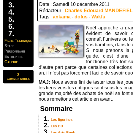
Date : Samedi 10 décembre 2011
Rédacteur :
Charles-Edouard MANDEFIE
Tags :
ankama
-
dofus
-
Wakfu
Noël approche a gran
évident de savoir q
connaît l’univers ou 
Fiche Technique
vos bambins, dans le 
Staff
Si nous prenons la p
Personnage
guide, c’est d’une 
Entreprise
fonctionne très fort s
Galerie
d’autre part parce que certaines collections
an, il n’est pas forcément facile de savoir quo
2
commentaires
MAJ:
Nous avons fini de tester tous les joue
les liens vers les critiques sont sous les i
grande majorité des achats de noël se font e
nous remettons cet article en avant.
Sommaire
Les figurines
Les BD
Les Arts Book