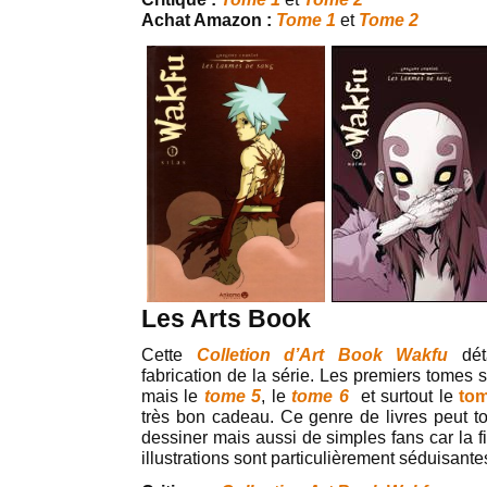
Achat Amazon :
Tome 1
et
Tome 2
Les Arts Book
Cette
Colletion d’Art Book Wakfu
déta
fabrication de la série. Les premiers tomes 
mais le
tome 5
, le
tome 6
et surtout le
to
très bon cadeau. Ce genre de livres peut to
dessiner mais aussi de simples fans car la fi
illustrations sont particulièrement séduisante