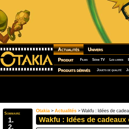
Actualités
Univers
Produit
Films
Série TV
Les livres
Produits dérivés
Jouets de qualité
J
Otakia
>
Actualités
> Wakfu : Idées de cade
Sommaire
Wakfu : Idées de cadeaux 