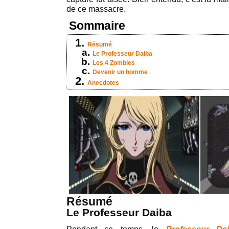
de ce massacre.
Sommaire
Résumé
Le Professeur Daiba
Les 4 Zombies
Devenir un homme
Anecdotes
Résumé
Le Professeur Daiba