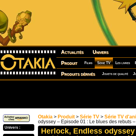
Actualités
Univers
Produit
Films
Série TV
Les livres
Produits dérivés
Jouets de qualité
J
Otakia
>
Produit
>
Série TV
>
Série TV d'an
odyssey – Episode 01 : Le blues des rebuts
Univers :
Herlock, Endless odyssey 