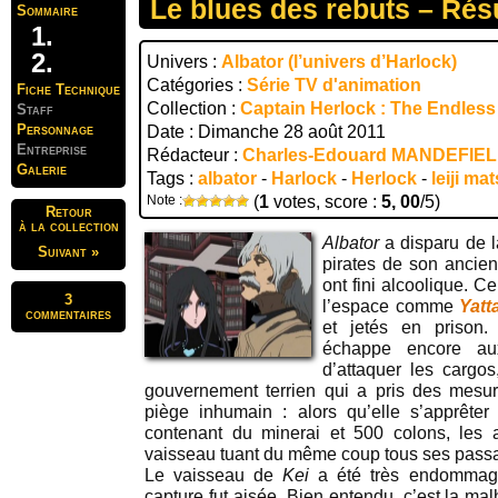
Le blues des rebuts – Ré
Sommaire
Univers :
Albator (l’univers d’Harlock)
Catégories :
Série TV d'animation
Fiche Technique
Collection :
Captain Herlock : The Endles
Staff
Personnage
Date : Dimanche 28 août 2011
Entreprise
Rédacteur :
Charles-Edouard MANDEFIE
Galerie
Tags :
albator
-
Harlock
-
Herlock
-
leiji m
Note :
(
1
votes, score :
5, 00
/5)
Retour
à la collection
Albator
a disparu de la
Suivant »
pirates de son ancie
ont fini alcoolique. C
3
l’espace comme
Yatt
commentaires
et jetés en prison
échappe encore aux
d’attaquer les cargo
gouvernement terrien qui a pris des mesur
piège inhumain : alors qu’elle s’apprêter
contenant du minerai et 500 colons, les au
vaisseau tuant du même coup tous ses pass
Le vaisseau de
Kei
a été très endommagé
capture fut aisée. Bien entendu, c’est la m