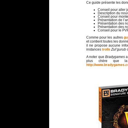
Ce guide présente les don
Conseil pour aller 
Description du nou
Conseil pour monte
Présentation de l’a
Présentation des no
Présentation des n
Conseil pour le PV
Comme pour les autres
gu
et contient toutes les don
il ne propose aucune infor
instances
trolls
Zul’gurub
A noter que
Bradygames
a 
plus chère que la
http://www.bradygames.