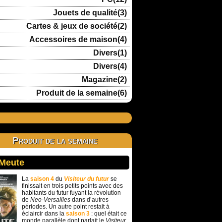
Jouets de qualité(3)
Cartes & jeux de société(2)
Accessoires de maison(4)
Divers(1)
Divers(4)
Magazine(2)
Produit de la semaine(6)
Produit de la semaine
 Meute
La
saison 4
du
Visiteur du futur
se
finissait en trois petits points avec des
habitants du futur fuyant la révolution
de
Neo-Versailles
dans d’autres
périodes. Un autre point restait à
éclaircir dans la
saison 3
: quel était ce
monde parallèle dont parlait le
Visiteur