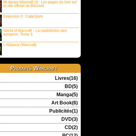
Mi-temps Warcraft 10 : Les pages du lore sur
le site officiel de Blizzard
Extension 3 : Cataclysm
World of Warcraft – La malédiction des
worgens : Tome 3
L’Alliance (Warcraft)
Produits Warcraft
Livres(16)
BD(5)
Manga(5)
Art Book(6)
Publicités(1)
DVD(3)
CD(2)
PC(12)