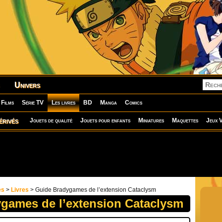
Univers
Films
Série TV
Les livres
BD
Manga
Comics
érivés
Jouets de qualité
Jouets pour enfants
Miniatures
Maquettes
Jeux V
es
>
Livres
> Guide Bradygames de l’extension Cataclysm
games de l’extension Cataclysm