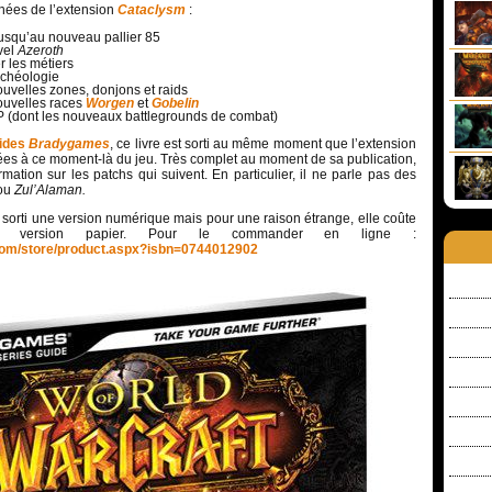
nées de l’extension
Cataclysm
:
jusqu’au nouveau pallier 85
vel
Azeroth
r les métiers
rchéologie
uvelles zones, donjons et raids
ouvelles races
Worgen
et
Gobelin
P (dont les nouveaux battlegrounds de combat)
ides
Bradygames
, ce livre est sorti au même moment que l’extension
nées à ce moment-là du jeu. Très complet au moment de sa publication,
mation sur les patchs qui suivent. En particulier, il ne parle pas des
ou
Zul’Alaman.
sorti une version numérique mais pour une raison étrange, elle coûte
 version papier. Pour le commander en ligne :
com/store/product.aspx?isbn=0744012902