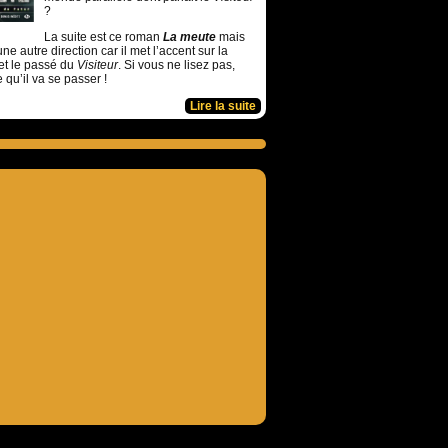
?
La suite est ce roman
La meute
mais
ne autre direction car il met l’accent sur la
et le passé du
Visiteur
. Si vous ne lisez pas,
e qu’il va se passer !
Lire la suite