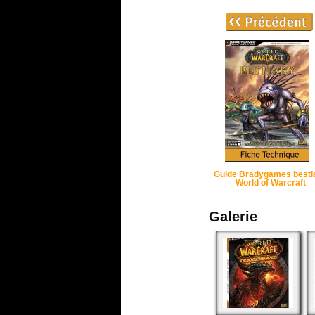
Guide Bradygames bestia
World of Warcraft
Galerie