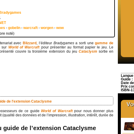
l Bradygames
1
NET
mes
-
gobelin
-
warcraft
-
worgen
-
wow
ore noté)
tenariat avec
Blizzard
, l’éditeur
Bradygames
a sorti une
gamme de
sur
World of Warcraft
pour présenter au format papier le jeu. Le
présenté couvre la troisième extension du jeu
Cataclysm
sortie en
Langue
Guide :
Date de
Prix co
ISBN-1
uide de l'extension Cataclysme
Vou
ossesseurs de ce guide
World of Warcraft
pour nous donner plus
t (qualité des données et de l’impression, illustration, intérêt, durée de
u guide de l’extension Cataclysme