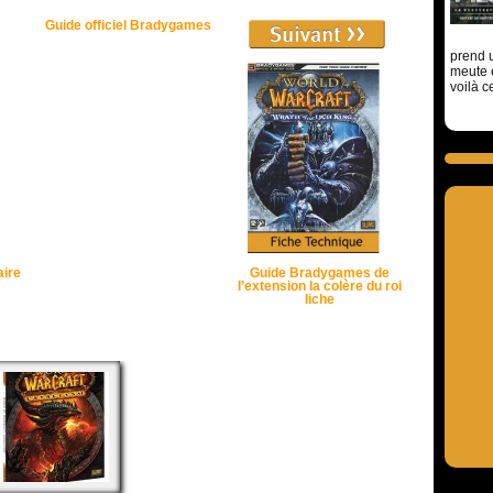
Guide officiel Bradygames
prend u
meute 
voilà c
ire
Guide Bradygames de
l’extension la colère du roi
liche