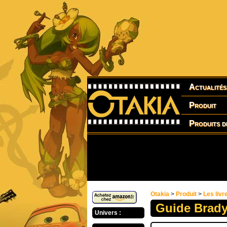
Actualités
Produit
Produits d
Otakia
>
Produit
>
Les livr
Guide Brady
Univers :