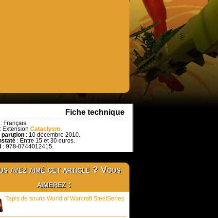
Fiche technique
: Français.
: Extension
Cataclysm
.
 parution
: 10 décembre 2010.
nstaté
: Entre 15 et 30 euros.
3
: 978-0744012415.
s avez aimé cet article ? Vous
aimerez :
Tapis de souris World of Warcraft SteelSeries