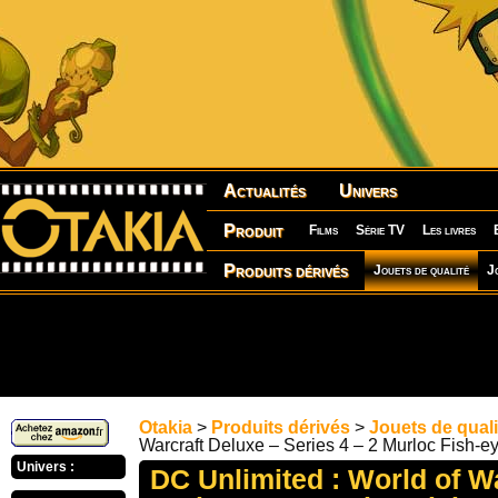
Actualités
Univers
Produit
Films
Série TV
Les livres
Produits dérivés
Jouets de qualité
J
Otakia
>
Produits dérivés
>
Jouets de quali
Warcraft Deluxe – Series 4 – 2 Murloc Fish-ey
Univers :
DC Unlimited : World of W