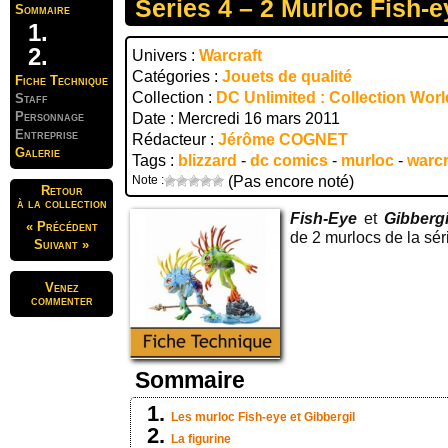
Series 4 – 2 Murloc Fish-e
Sommaire
Univers :
Warcraft
Catégories :
Jouets de qualité
Fiche Technique
Collection :
DC Unlimited : Collection Worl
Staff
Personnage
Date : Mercredi 16 mars 2011
Entreprise
Rédacteur :
Jérôme COGNET
Galerie
Tags :
blizzard
-
dc comics
-
murloc
-
warcr
Note :
(Pas encore noté)
Retour
à la collection
Fish-Eye
et
Gibbergi
« Précédent
de 2 murlocs de la sé
Suivant »
Venez
commenter
Sommaire
Les murloc Fish-eye et Gibbergil
La figurine