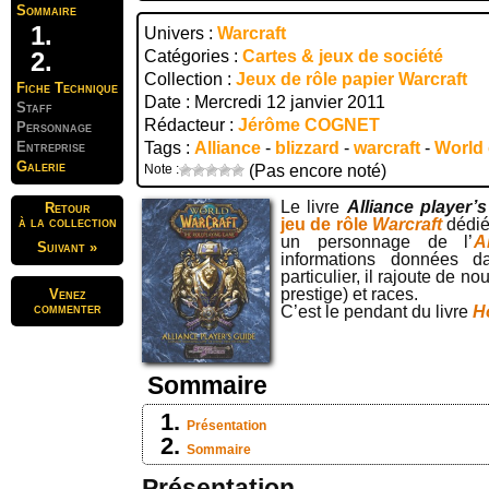
Sommaire
Univers :
Warcraft
Catégories :
Cartes & jeux de société
Collection :
Jeux de rôle papier Warcraft
Fiche Technique
Date : Mercredi 12 janvier 2011
Staff
Rédacteur :
Jérôme COGNET
Personnage
Entreprise
Tags :
Alliance
-
blizzard
-
warcraft
-
World 
Galerie
Note :
(Pas encore noté)
Le livre
Alliance player’
Retour
à la collection
jeu de rôle
Warcraft
dédié
un personnage de l’
A
Suivant »
informations données d
particulier, il rajoute de n
prestige) et races.
Venez
commenter
C’est le pendant du livre
H
Sommaire
Présentation
Sommaire
Présentation