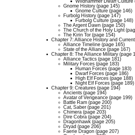
Wildhammer Dwarf Culture 
Gnome History (page 145)
Gnome Culture (page 146)
Furbolg History (page 147)
Furbolg Culture (page 148)
The Argent Dawn (page 150)
The Church of the Holy Light (pa
The Kirin Tor (page 154)
Chapter 7: Alliance History and Current
Alliance Timeline (page 165)
State of the Alliance (page 167)
Chapter 8: The Alliance Military (page 
Alliance Tactics (page 181)
Military Forces (page 183)
Human Forces (page 183)
Dwarf Forces (page 186)
High Elf Forces (page 188)
Night Elf Forces (page 189)
Chapter 9: Creatures (page 194)
Ancients (page 194)
Avatar of Vengeance (page 199)
Battle Ram (page 200)
Cat, Saber (page 201)
Chimera (page 203)
Dire Cobra (page 204)
Dragonhawk (page 205)
Dryad (page 206)
Faerie Dragon (page 207)