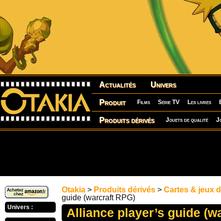
Actualités
Univers
Produit
Films
Série TV
Les livres
Produits dérivés
Jouets de qualité
J
Otakia
>
Produits dérivés
>
Cartes & jeux d
guide (warcraft RPG)
Univers :
Alliance player’s guide (w