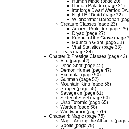
Human Mage (page 20)
Human Paladin (page 21)
Ironforge Dwarf Warrior: Dw
Night Elf Druid (page 22)
Wildhammer Barbarian (pag
Creature Classes (page 23)
Ancient Protector (page 25)
Dryad (page 27)
Keeper of the Grove (page 
Mountain Giant (page 31)
Vital Statistics (page 33)
Feats (page 34)
Chapter 3: Prestige Classes (page 42)
Ace (page 42)
Dead Shot (page 45)
Demon Hunter (page 47)
Exemplar (page 50)
Gunman (page 52)
Mountain King (page 56)
Sapper (page 58)
Savagekin (page 61)
Sister of Steel (page 63)
Ursa Totemic (page 65)
Warden (page 68)
Windwarrior (page 70)
Chapter 4: Magic (page 75)
Magic Among the Alliance (page 
Spells (page 79)