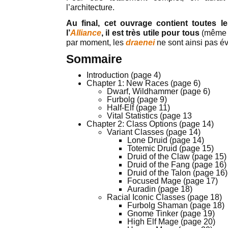
l’architecture.
Au final, cet ouvrage contient toutes l
l’
Alliance
, il est très utile pour tous
(même s
par moment, les
draenei
ne sont ainsi pas é
Sommaire
Introduction (page 4)
Chapter 1: New Races (page 6)
Dwarf, Wildhammer (page 6)
Furbolg (page 9)
Half-Elf (page 11)
Vital Statistics (page 13
Chapter 2: Class Options (page 14)
Variant Classes (page 14)
Lone Druid (page 14)
Totemic Druid (page 15)
Druid of the Claw (page 15)
Druid of the Fang (page 16)
Druid of the Talon (page 16)
Focused Mage (page 17)
Auradin (page 18)
Racial Iconic Classes (page 18)
Furbolg Shaman (page 18)
Gnome Tinker (page 19)
High Elf Mage (page 20)