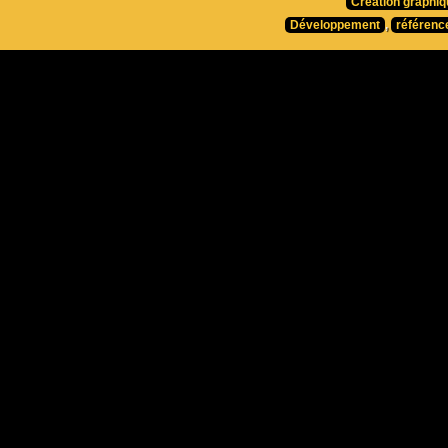
Création graphiq
Développement
,
référenc