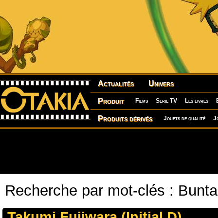
Actualités
Univers
Produit
Films
Série TV
Les livres
Produits dérivés
Jouets de qualité
J
Recherche par mot-clés : Bunta
Takumi Fujiwara (Initial D)