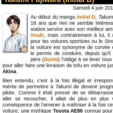
Samedi 4 juin 201
Au début du manga
Initial D
,
Takum
18 ans que rien ne semble intéresse
station service avec son meilleur a
Itsuki
, mais contrairement à lui, il
pour les voitures sportives ou le
Str
la voiture est synonyme de corvée ca
le permis de conduire, depuis qu’il
père (
Bunta
) l’oblige à se lever tou
pour aller faire une livraison de tofu en voiture
Akina
.
Bien entendu, c’est à la fois illégal et irresp
mérite de permettre à
Takumi
de devenir progre
pilote. Comme il était pressé de se débarrass
aller se recoucher, il allait de plus en plus
conséquence de l’amener à maîtriser à la fois ce
voiture, une mythique
Toyota AE86
connue pour 