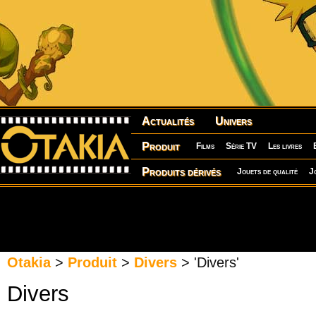
Actualités
Univers
Produit
Films
Série TV
Les livres
Produits dérivés
Jouets de qualité
J
Otakia
>
Produit
>
Divers
> 'Divers'
Divers