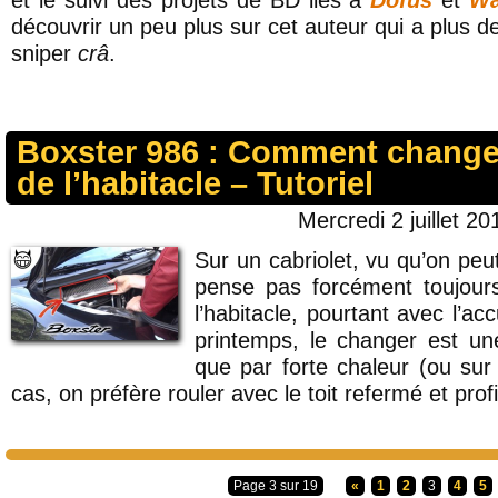
et le suivi des projets de BD liés à
Dofus
et
Wa
découvrir un peu plus sur cet auteur qui a plus d
sniper
crâ
.
Boxster 986 : Comment changer l
de l’habitacle – Tutoriel
Mercredi 2 juillet 20
Sur un cabriolet, vu qu’on peu
pense pas forcément toujours
l’habitacle, pourtant avec l’a
printemps, le changer est un
que par forte chaleur (ou sur
cas, on préfère rouler avec le toit refermé et profi
Page 3 sur 19
«
1
2
3
4
5