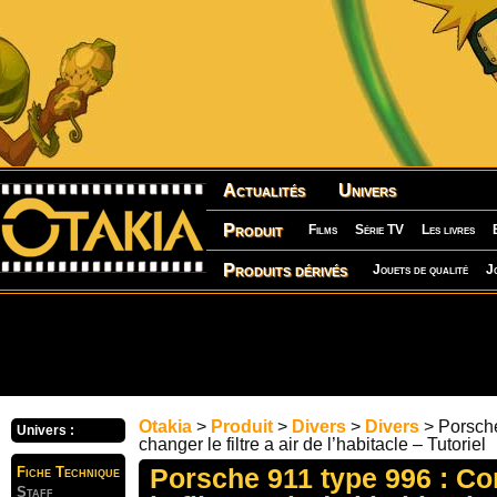
Actualités
Univers
Produit
Films
Série TV
Les livres
Produits dérivés
Jouets de qualité
J
Otakia
>
Produit
>
Divers
>
Divers
> Porsch
Univers :
changer le filtre a air de l’habitacle – Tutoriel
Porsche 911 type 996 : C
Fiche Technique
Staff