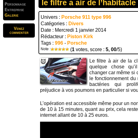
le filtre a air de l’habitacle
Personnage
Entreprise
Galerie
Univers :
Porsche 911 type 996
Catégories :
Divers
Venez
Date : Mercredi 1 janvier 2014
commenter
Rédacteur :
Piston Kirk
Tags :
996
-
Porsche
Note :
(
1
votes, score :
5, 00
/5)
Le filtre à air de la c
quelque chose qu’i
changer car même si c
le fonctionnement du 
bactéries qui proli
préjudice à vos poumons en particulier si vo
L’opération est accessible même pour un non 
de 10 à 15 minutes, quant au prix, cela reste
internet allant de 10 à 25 euros.