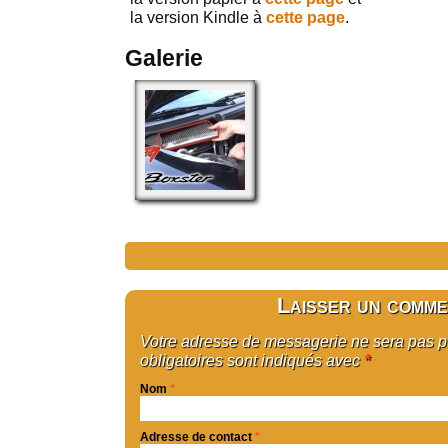
la version Kindle à
cette page
.
Galerie
Laisser un comme
Votre adresse de messagerie ne sera pas 
obligatoires sont indiqués avec
*
Nom
*
Adresse de contact
*