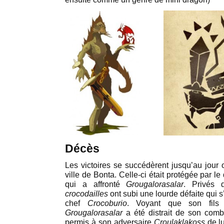
Décès
Les victoires se succédèrent jusqu’au jour
ville de Bonta. Celle-ci était protégée par l
qui a affronté
Grougalorasalar
. Privés d
crocodailles
ont subi une lourde défaite qui s
chef
Crocoburio
. Voyant que son fils 
Grougalorasalar
a été distrait de son comba
permis à son adversaire
Croulaklakoss
de lu