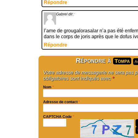
Répondre
Gabrel
dit :
l’ame de grougalorasalar n’a pas été enferm
dans le corps de joris après que le dofus ivoi
Répondre
Répondre à
Tompa
An
Votre adresse de messagerie ne sera pas 
obligatoires sont indiqués avec
*
Nom
*
Adresse de contact
*
CAPTCHA Code
*