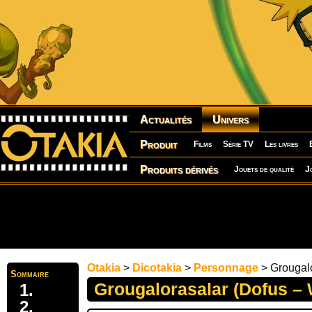
Actualités
Univers
Produit
Films
Série TV
Les livres
Produits dérivés
Jouets de qualité
J
Otakia
>
Dicotakia
>
Personnage
> Grougalo
Sommaire
Grougalorasalar (Dofus – 