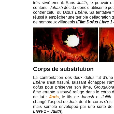
très sévèrement. Sans
Julith
, le pouvoir d
contenu,
Jahash
décida donc d’utiliser le po
contrer celui du
Dofus Ébène
. Sa tentative 
réussi à empêcher une terrible déflagration qu
de nombreux villageois (
Film Dofus Livre 1 
Corps de substitution
La confrontation des deux dofus fut d’une
Ébène
s’est fissuré, laissant échapper l’
dofus pour préserver son âme,
Grougalora
âme errante a trouvé refuge dans le corps de
de lui :
Joris
, le fils de
Jahash
et
Julith
.
changé l’aspect de
Joris
dont le corps s’est
mais semble enveloppé par une sorte de
Livre 1 – Julith
).