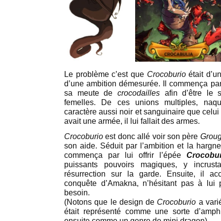
Le problème c’est que
Crocoburio
était d’u
d’une ambition démesurée. Il commença par
sa meute de
crocodailles
afin d’être le 
femelles. De ces unions multiples, naq
caractère aussi noir et sanguinaire que celui 
avait une armée, il lui fallait des armes.
Crocoburio
est donc allé voir son père
Groug
son aide. Séduit par l’ambition et la hargne
commença par lui offrir l’épée
Crocobu
puissants pouvoirs magiques, y incr
résurrection sur la garde. Ensuite, il 
conquête d’Amakna, n’hésitant pas à lui 
besoin.
(Notons que le design de
Crocoburio
a vari
était représenté comme une sorte d’amphi
ensuite comme un genre de mini dragon)