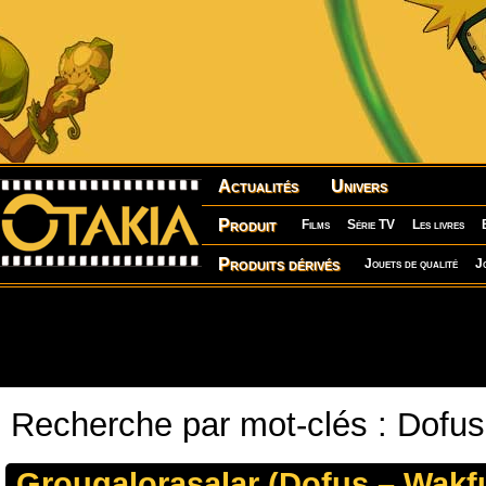
Actualités
Univers
Produit
Films
Série TV
Les livres
Produits dérivés
Jouets de qualité
J
Recherche par mot-clés : Dofu
Grougalorasalar (Dofus – Wakf