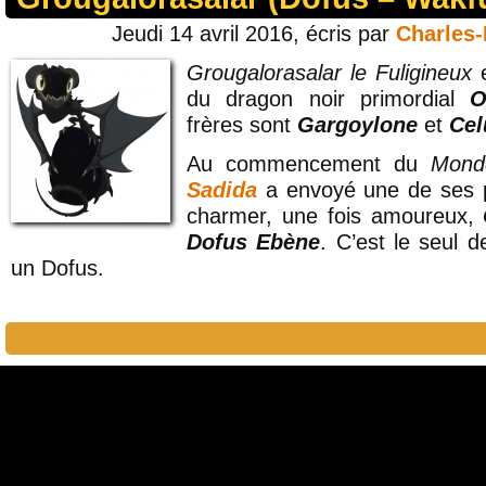
Jeudi 14 avril 2016, écris par
Charles
Grougalorasalar le Fuligineux
e
du dragon noir primordial
O
frères sont
Gargoylone
et
Cel
Au commencement du
Mond
Sadida
a envoyé une de ses p
charmer, une fois amoureux,
Dofus Ebène
. C’est le seul d
un Dofus.