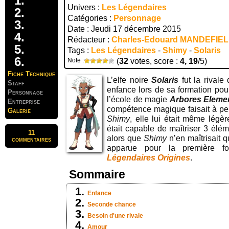
Univers :
Les Légendaires
Catégories :
Personnage
Date : Jeudi 17 décembre 2015
Rédacteur :
Charles-Edouard MANDEFIE
Tags :
Les Légendaires
-
Shimy
-
Solaris
Note :
(
32
votes, score :
4, 19
/5)
Fiche Technique
L’elfe noire
Solaris
fut la rivale
Staff
enfance lors de sa formation pour
Personnage
l’école de magie
Arbores Eleme
Entreprise
compétence magique faisait à peu
Galerie
Shimy
, elle lui était même lég
était capable de maîtriser 3 éléme
11
alors que
Shimy
n’en maîtrisait q
commentaires
apparue pour la première 
Légendaires Origines
.
Sommaire
Enfance
Seconde chance
Besoin d'une rivale
Amour