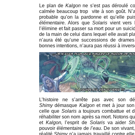
Le plan de
Kalgon
ne s’est pas déroulé 
calmée beaucoup trop vite à son goût. N’aya
probable qu’on la pardonne et qu’elle pu
élémentaire
. Alors que
Solaris
vient vers l
l’élimine et fait passer sa mort pour un suic
de la main de celui dans lequel elle avait pl
n’aura été qu’une successions de drames e
bonnes intentions, n’aura pas réussi à inverse
L’histoire ne s’arrête pas avec son 
Shimy
démasque
Kalgon
et met à jour son 
celle que
Solaris
a toujours combattue et d
réhabiliter son nom après sa mort. Notons q
et
Kalgon,
l’esprit de
Solaris
va aider
Sh
pouvoir élémentaire de
l’eau
. De son vivant,
réalité
Shimy
n’a jamais travaillé contre elle