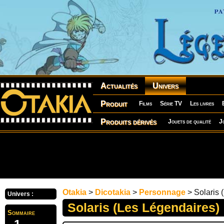
Actualités
Univers
Produit
Films
Série TV
Les livres
Produits dérivés
Jouets de qualité
J
Otakia
>
Dicotakia
>
Personnage
> Solaris 
Univers :
Solaris (Les Légendaires)
Sommaire