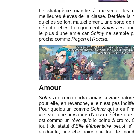
Le stratagème marche à merveille, les d
meilleures élèves de la classe. Derrière la
qu’elles se font mutuellement, une sorte de 
né entre elles. Ironiquement,
Solaris
est po
le plus d’une amie car
Shimy
ne semble pa
proche comme
Regen
et
Roccia
.
Amour
Solaris
ne comprendra jamais la vraie natur
pour elle, en revanche, elle n’est pas indi
Pour quelqu’un comme
Solaris
qui a eu l’im
vie, voir une personne d’aussi célèbre que
est comme un rêve qu’elle peine à croire
jouit du statut d’
Elfe élémentaire
peut-il s’
étudiante, une elfe noire que tout le mon