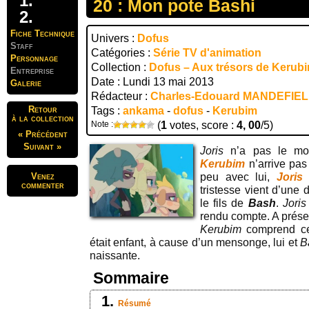
20 : Mon pote Bashi
Fiche Technique
Univers :
Dofus
Staff
Catégories :
Série TV d'animation
Personnage
Collection :
Dofus – Aux trésors de Kerub
Entreprise
Date : Lundi 13 mai 2013
Galerie
Rédacteur :
Charles-Edouard MANDEFIE
Retour
Tags :
ankama
-
dofus
-
Kerubim
à la collection
Note :
(
1
votes, score :
4, 00
/5)
« Précédent
Suivant »
Joris
n’a pas le mora
Kerubim
n’arrive pas
Venez
peu avec lui,
Joris
commenter
tristesse vient d’une 
le fils de
Bash
.
Joris
rendu compte. A présen
Kerubim
comprend ce
était enfant, à cause d’un mensonge, lui et
B
naissante.
Sommaire
Résumé