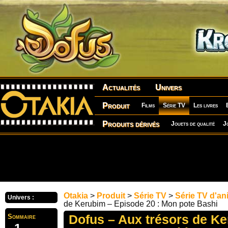
Actualités
Univers
Produit
Films
Série TV
Les livres
Produits dérivés
Jouets de qualité
J
Otakia
>
Produit
>
Série TV
>
Série TV d'an
Univers :
de Kerubim – Episode 20 : Mon pote Bashi
Dofus – Aux trésors de K
Sommaire