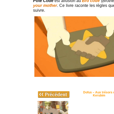
Pote Code
est allusion au
Bro code
(
Brothe
your mother
. Ce livre raconte les règles q
suivre.
Dofus – Aux trésors 
Kerubim