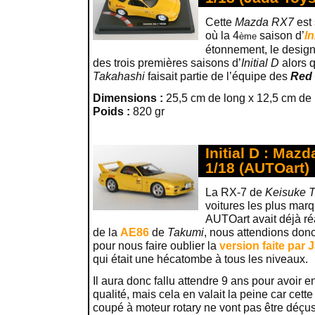
Cette
Mazda RX7
est
où la 4
saison d’
In
ème
étonnement, le design 
des trois premières saisons d’
Initial D
alors 
Takahashi
faisait partie de l’équipe des
Red
Dimensions :
25,5 cm de long x 12,5 cm de 
Poids :
820 gr
Initial D : Maz
1/18 (AUTOart)
La RX-7 de
Keisuke 
voitures les plus mar
AUTOart avait déjà ré
de la
AE86
de
Takumi
, nous attendions don
pour nous faire oublier la
version faite par 
qui était une hécatombe à tous les niveaux.
Il aura donc fallu attendre 9 ans pour avoir 
qualité, mais cela en valait la peine car cett
coupé à moteur rotary ne vont pas être déçus