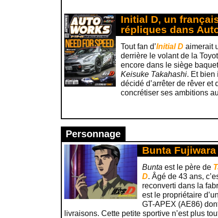
Initial D, un françai
répliques dans Aut
Tout fan d’
Initial D
aimerait u
derrière le volant de la Toy
encore dans le siège baque
Keisuke Takahashi
. Et bien
décidé d’arrêter de rêver e
concrétiser ses ambitions au 
Personnage
Bunta Fujiwara (
Bunta
est le père de
T
D
. Âgé de 43 ans, c’es
reconverti dans la fabri
est le propriétaire d’
GT-APEX (AE86) dont il
livraisons. Cette petite sportive n’est plus tou