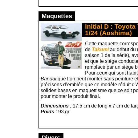
Maquettes
Initial D : Toyot
1/24 (Aoshima)
Cette maquette correspo
de
Takumi
au début d
saison 1 de la série), a
et que le siège conducte
remplacé par un siège b
Pour ceux qui sont habi
Bandai
que l’on peut monter sans peinture et
précisons d’emblée que ce modèle réduit d’
solides bases en maquettisme que ce soit po
pour monter le produit final.
Dimensions :
17,5 cm de long x 7 cm de lar
Poids :
93 gr
Divers