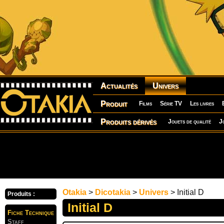
Actualités
Univers
Produit
Films
Série TV
Les livres
Produits dérivés
Jouets de qualité
J
Otakia
>
Dicotakia
>
Univers
> Initial D
Produits :
Initial D
Fiche Technique
Staff