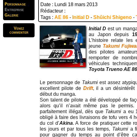
Personnage
Date : Lundi 18 mars 2013
Entreprise
Rédacteur :
Galerie
Tags :
AE 86
-
Initial D
-
Shûichi Shigeno
-
Venez
Initial D
est un mang
commenter
au Japon depuis
1
L’histoire relate les
jeune
Takumi Fujiwa
des pilotes amateur
remporter de nombre
véhicules techniquem
Toyota Trueno AE 8
Le personnage de
Takumi
est assez atypiqu
excellent pilote de
Drift
, il a un désintérêt
début du manga.
Son talent de pilote a été développé de faç
alors qu’il n’avait même pas le permis.
parfaitement illégal, dès que
Takumi
a eu 1
obligé à faire des livraisons de tofu vers 4
du col d’
Akina
. A force de pratiquer cette 
les jours et par tous les temps,
Takumi
a f
pour gagner du temps au point d’être ca