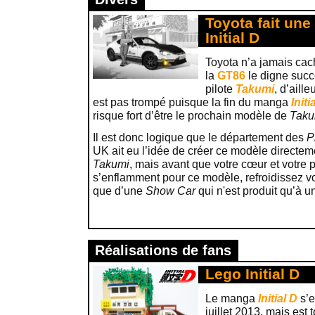
Toyota fait une
Initial D
Toyota n’a jamais cach
la
GT86
le digne succ
pilote
Takumi
, d’aill
est pas trompé puisque la fin du manga
Initi
risque fort d’être le prochain modèle de
Taku
Il est donc logique que le département des
P
UK ait eu l’idée de créer ce modèle directem
Takumi
, mais avant que votre cœur et votre
s’enflamment pour ce modèle, refroidissez vos
que d’une
Show Car
qui n'est produit qu’à u
Réalisations de fans
Lego Initial D
Le manga
Initial D
s’e
juillet 2013, mais est