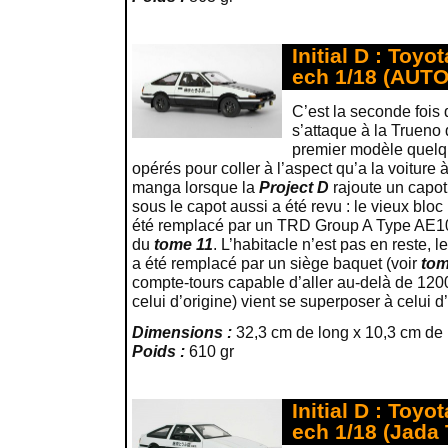
Initial D : Toyo
ech 1/18 (AUTO
C’est la seconde fois 
s’attaque à la Trueno
premier modèle quelq
opérés pour coller à l’aspect qu’a la voiture à
manga lorsque la
Project D
rajoute un capot
sous le capot aussi a été revu : le vieux blo
été remplacé par un TRD Group A Type AE101 
du
tome 11
. L’habitacle n’est pas en reste, 
a été remplacé par un siège baquet (voir
tom
compte-tours capable d’aller au-delà de 1200
celui d’origine) vient se superposer à celui d
Dimensions :
32,3 cm de long x 10,3 cm de 
Poids :
610 gr
Initial D : Toyo
ech 1/18 (Jada 