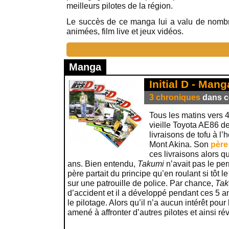
meilleurs pilotes de la région.
Le succès de ce manga lui a valu de nombr
animées, film live et jeux vidéos.
Manga
Initial D - Mang
3 chroniques
dans ce
Tous les matins vers 
vieille Toyota AE86 de
livraisons de tofu à l
Mont Akina. Son
père
ces livraisons alors qu
ans. Bien entendu,
Takumi
n’avait pas le pe
père partait du principe qu’en roulant si tôt l
sur une patrouille de police. Par chance,
Tak
d’accident et il a développé pendant ces 5 a
le pilotage. Alors qu’il n’a aucun intérêt pour l
amené à affronter d’autres pilotes et ainsi ré