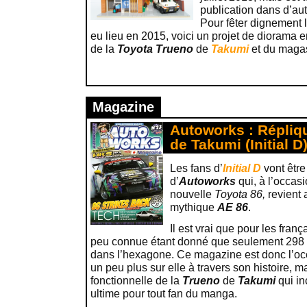
publication dans d’aut
Pour fêter dignement l
eu lieu en 2015, voici un projet de diorama 
de la
Toyota Trueno
de
Takumi
et du magas
Magazine
Autoworks : Répliqu
de Takumi (Initial D
Les fans d’
Initial D
vont être
d’
Autoworks
qui, à l’occas
nouvelle
Toyota 86,
revient 
mythique
AE 86
.
Il est vrai que pour les franç
peu connue étant donné que seulement 298 
dans l’hexagone. Ce magazine est donc l’oc
un peu plus sur elle à travers son histoire, m
fonctionnelle de la
Trueno
de
Takumi
qui in
ultime pour tout fan du manga.