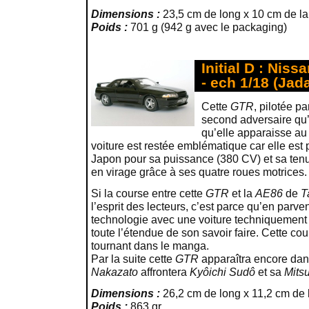
Dimensions :
23,5 cm de long x 10 cm de la
Poids :
701 g (942 g avec le packaging)
Initial D : Nis
- ech 1/18 (Jad
Cette
GTR
, pilotée p
second adversaire qu’
qu’elle apparaisse au 
voiture est restée emblématique car elle est 
Japon pour sa puissance (380 CV) et sa tenu
en virage grâce à ses quatre roues motrices.
Si la course entre cette
GTR
et la
AE86
de
T
l’esprit des lecteurs, c’est parce qu’en parve
technologie avec une voiture techniquemen
toute l’étendue de son savoir faire. Cette c
tournant dans le manga.
Par la suite cette
GTR
apparaîtra encore dan
Nakazato
affrontera
Kyôichi Sudô
et sa
Mitsu
Dimensions :
26,2 cm de long x 11,2 cm de 
Poids :
863 gr