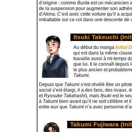
d’origine : comme
Bunta
est un mécanicien ag
de la suspension pour augmenter son adhéren
d’
Akina
. C’est avec cette voiture qu’il a acqu
imbattable sur ce col dans une descente de v
Itsuki Takeuchi (Init
Au début du manga
Initial D
qui est dans la même class
travaille aussi à mi-temps d
que lui. Il le connaît depuis l
le plus ancien et probableme
Takumi
.
Depuis que
Takumi
s’est révélé être un pilot
social s’est élargi, il a des fans, des rivaux
et
Ryosuke Takahashi
), mais
Itsuki
est le seu
à
Takumi
bien avant qu’il ne soit célèbre et 
entre eux que
Takumi
n’a avec personne d’au
Takumi Fujiwara (Init