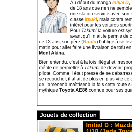
Au début du manga
Initial D
,
de 18 ans que rien ne semble i
une station service avec son
classe
Itsuki
, mais contrairem
intérêt pour les voitures sport
Pour
Takumi
la voiture est s
avant qu’il n’ait le permis de 
de 13 ans, son père (
Bunta
) l’oblige à se le
matin pour aller faire une livraison de tofu 
Mont Akina
.
Bien entendu, c’est à la fois illégal et irresp
mérite de permettre à
Takumi
de devenir pro
pilote. Comme il était pressé de se débarrass
se recoucher, il allait de plus en plus vite 
de l’amener à maîtriser à la fois cette route 
mythique
Toyota AE86
connue pour ses qua
Jouets de collection
Initial D : Maz
1/18 (Jada Toys