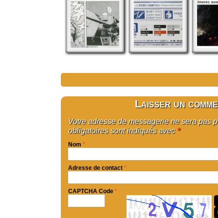
Laisser un comme
Votre adresse de messagerie ne sera pas 
obligatoires sont indiqués avec
*
Nom
*
Adresse de contact
*
CAPTCHA Code
*