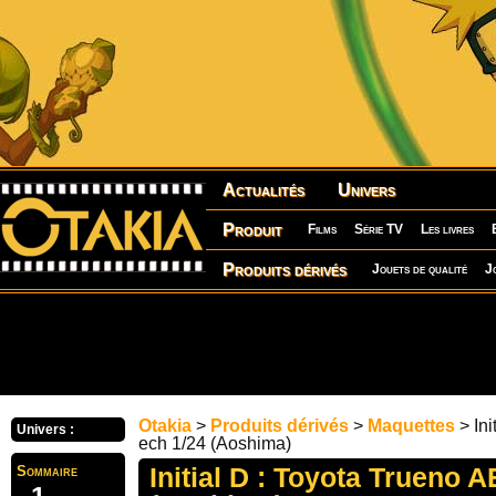
Actualités
Univers
Produit
Films
Série TV
Les livres
Produits dérivés
Jouets de qualité
J
Otakia
>
Produits dérivés
>
Maquettes
> Ini
Univers :
ech 1/24 (Aoshima)
Initial D : Toyota Trueno A
Sommaire