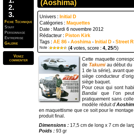
(Aoshima)
Univers :
Initial D
Fiche Technique
Catégories :
Maquettes
Staff
Date : Mardi 6 novembre 2012
Personnage
Rédacteur :
Piston Kirk
Entreprise
Tags :
AE 86
-
Aoshima
-
Initial D
-
Street 
Galerie
Note :
(
4
votes, score :
4, 25
/5)
Venez
Cette maquette correspo
commenter
de
Takumi
au début d
1 de la série), avant qu
siège conducteur d’ori
siège baquet.
Pour ceux qui sont hab
Bandai
que l’on peut
pratiquement sans coll
modèle réduit d’
Aoshim
en maquettisme que ce soit pour le montage 
produit final.
Dimensions :
17,5 cm de long x 7 cm de lar
Poids :
93 gr