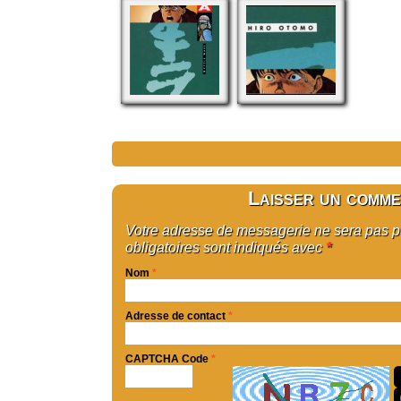
Laisser un comme
Votre adresse de messagerie ne sera pas 
obligatoires sont indiqués avec
*
Nom
*
Adresse de contact
*
CAPTCHA Code
*