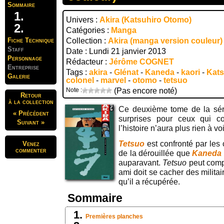
Sommaire
Univers :
Akira (Katsuhiro Otomo)
Catégories :
Manga
Fiche Technique
Collection :
Akira (manga version couleur)
Staff
Date : Lundi 21 janvier 2013
Personnage
Rédacteur :
Jérôme COGNET
Entreprise
Tags :
akira
-
Glénat
-
Kaneda
-
kaori
-
Kats
Galerie
colonel
-
marvel
-
otomo
-
tetsuo
Note :
(Pas encore noté)
Retour
à la collection
Ce deuxième tome de la sé
« Précédent
surprises pour ceux qui c
Suivant »
l’histoire n’aura plus rien à v
Tetsuo
est confronté par les
Venez
commenter
de la dérouillée que
Kaneda
auparavant.
Tetsuo
peut comp
ami doit se cacher des militai
qu’il a récupérée.
Sommaire
Premières planches