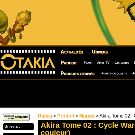
Actualités
Univers
Produit
Films
Série TV
Les livres
Produits dérivés
Jouets de qualité
J
Otakia
>
Produit
>
Manga
> Akira Tome 02 : 
Akira Tome 02 : Cycle War
Univers :
couleur)