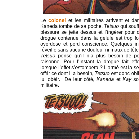
Le
colonel
et les militaires arrivent et da
Kaneda tombe de sa poche.
Tetsuo
qui souf
blessure se jette dessus et l’ingérer pour 
drogue contenue dans la gélule est trop fo
overdose et perd conscience. Quelques ins
réveille sans aucune douleur ni maux de tête 
Tetsuo
pense qu’il n’a plus besoin de pe
raisonne. Pour l’instant la drogue fait eff
lorsque l’effet s’estompera ? L’armé est la se
offrir ce dont il a besoin,
Tetsuo
est donc obli
lui obéir. De leur côté,
Kaneda
et
Kay
son
militaire.