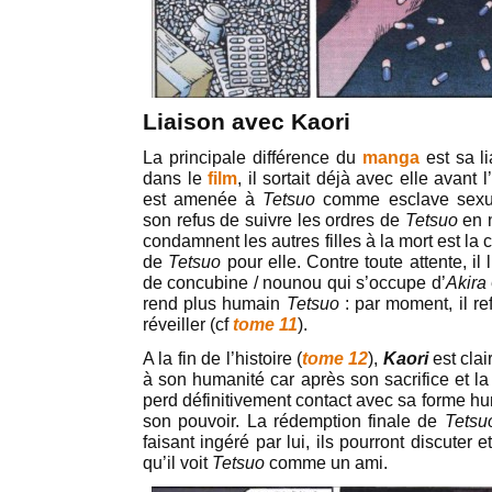
Liaison avec Kaori
La principale différence du
manga
est sa l
dans le
film
, il sortait déjà avec elle avant
est amenée à
Tetsuo
comme esclave sexue
son refus de suivre les ordres de
Tetsuo
en n
condamnent les autres filles à la mort est l
de
Tetsuo
pour elle. Contre toute attente, il
de concubine / nounou qui s’occupe d’
Akira
rend plus humain
Tetsuo
: par moment, il r
réveiller (cf
tome 11
).
A la fin de l’histoire (
tome 12
),
Kaori
est clai
à son humanité car après son sacrifice et la 
perd définitivement contact avec sa forme hu
son pouvoir. La rédemption finale de
Tetsu
faisant ingéré par lui, ils pourront discuter e
qu’il voit
Tetsuo
comme un ami.