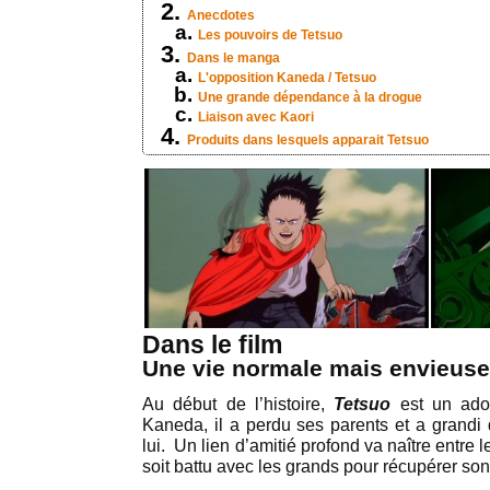
Anecdotes
Les pouvoirs de Tetsuo
Dans le manga
L'opposition Kaneda / Tetsuo
Une grande dépendance à la drogue
Liaison avec Kaori
Produits dans lesquels apparait Tetsuo
Dans le film
Une vie normale mais envieus
Au début de l’histoire,
Tetsuo
est un ado
Kaneda, il a perdu ses parents et a grand
lui. Un lien d’amitié profond va naître entre
soit battu avec les grands pour récupérer son