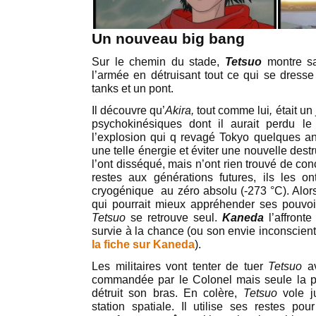
Un nouveau big bang
Sur le chemin du stade,
Tetsuo
montre sa 
l’armée en détruisant tout ce qui se dres
tanks et un pont.
Il découvre qu’
Akira,
tout comme lui
,
était un
psychokinésiques dont il aurait perdu le
l’explosion qui q revagé Tokyo quelques ann
une telle énergie et éviter une nouvelle destr
l’ont disséqué, mais n’ont rien trouvé de conc
restes aux générations futures, ils les 
cryogénique au zéro absolu (-273 °C). Alors 
qui pourrait mieux appréhender ses pouvoi
Tetsuo
se retrouve seul.
Kaneda
l’affront
survie à la chance (ou son envie inconscien
la fiche sur Kaneda
).
Les militaires vont tenter de tuer
Tetsuo
av
commandée par le Colonel mais seule la pr
détruit son bras. En colère,
Tetsuo
vole ju
station spatiale. Il utilise ses restes po