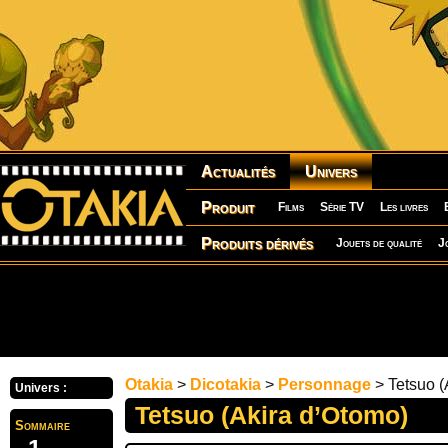
Actualités
Univers
Produit
Films
Série TV
Les livres
Produits dérivés
Jouets de qualité
J
Otakia
>
Dicotakia
>
Personnage
> Tetsuo (
Univers :
Tetsuo (Akira d’Otomo)
Sommaire