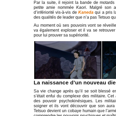
Par la suite, il rejoint la bande de motard
petite amie nommée
Kaori
. Malgré son am
d’infériorité vis-à-vis de
Kaneda
qui a pris 
des qualités de leader que n’a pas Tetsuo qui
Au moment où ses pouvoirs vont se réveiller
va également exploser et il va se retrouve
pour lui prouver sa supériorité.
La naissance d’un nouveau di
Sa vie change après qu’il se soit blessé en
s’était enfui du complexe des militaire. Cet 
des pouvoir psychokinésiques. Les milita
soigner et ils vont découvrir que son aura 
Tetsuo devient un cobaye humain que l’armé
comprendre les pouvoirs psychiques et maîtris