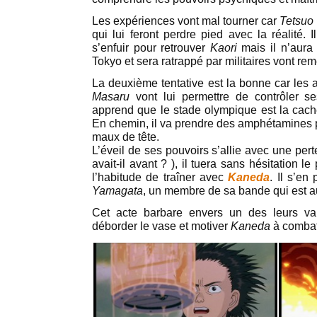
Les expériences vont mal tourner car
Tetsuo
qui lui feront perdre pied avec la réalité. 
s’enfuir pour retrouver
Kaori
mais il n’aura
Tokyo et sera ratrappé par militaires vont reme
La deuxième tentative est la bonne car les
Masaru
vont lui permettre de contrôler se
apprend que le stade olympique est la cach
En chemin, il va prendre des amphétamines p
maux de tête.
L’éveil de ses pouvoirs s’allie avec une pe
avait-il avant ? ), il tuera sans hésitation le
l’habitude de traîner avec
Kaneda
. Il s’en
Yamagata
, un membre de sa bande qui est a
Cet acte barbare envers un des leurs va 
déborder le vase et motiver
Kaneda
à combat