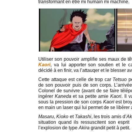
transformant en être mi humain mi machine.
Utiliser son pouvoir amplifie ses maux de tê
Kaori
, va lui apporter son soutien et le c
décidé à en finir, va l’attauqer et le blesser a
Cette attaque est celle de trop car
Tetsuo
pe
de son pouvoir puis de son corps. L’arriv
Colonel de survivre (avant de se faire télép
ingérer
Kaneda
et sa petite amie
Kaori
. Il 
sous la pression de son corps
Kaori
est bro
en main un laser qui lui permet de se libèrer
Masaru
,
Kioko
et
Takashi
, les trois amis d’
Ak
situation quand ils ressuscitent son esprit
l’explosion de type
Akira
grandit petit à petit.