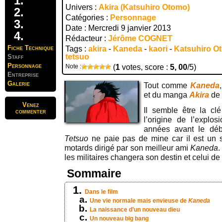
Univers :
Akira (Katsuhiro Otomo)
Catégories :
Personnage
Date : Mercredi 9 janvier 2013
Rédacteur :
Jérôme COGNET
Fiche Technique
Tags :
akira
-
Kaneda
-
kaori
-
Katsuhiro O
tetsuo
Staff
Personnage
Note :
(
1
votes, score :
5, 00
/5)
Entreprise
Galerie
Tout comme
Kaneda
,
et du manga
Akira
de
Venez
Il semble être la c
commenter
l’origine de l’explo
années avant le débu
Tetsuo
ne paie pas de mine car il est un
motards dirigé par son meilleur ami
Kaneda
.
les militaires changera son destin et celui de
Sommaire
Dans le film
Une vie normale mais envieuse de
Kaneda
La naissance d’un nouveau dieu
Un nouveau big bang