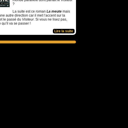
monde parallèle dont parlait le
Visiteur
?
La suite est ce roman
La meute
mais
ne autre direction car il met l’accent sur la
et le passé du
Visiteur
. Si vous ne lisez pas,
e qu’il va se passer !
Lire la suite