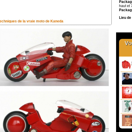
Packagi
haut et
Packagi
Lieu de 
techniques de la vraie moto de Kaneda
Vou