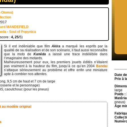
o Otomo)
lection
 2017
uard MANDEFIELD
eda
-
Soul of Popynica
 score :
4, 25
/5)
Si il est indéniable que film
Akira
a marqué les esprits par la
qualité de sa réalisation et de son scénario, il faut aussi reconnaître
que la moto de
Kanéda
a laissé une trace indélébile dans
l’imaginaire des motards.
Malheureusement pour eux, les premiers jouets édités n’étaient
pas vraiment à la hauteur du film, jusqu’à ce qu’en 2004
Bandai
s’attaque sérieusement au problème et offre enfin une miniature
apte à combler nos attentes.
Date de 
Prix à l
ong, 9,5 cm de haut et 7 cm de large
rosserie et le personnage)
Dimensi
S, caoutchouc (pour les pneus)
large
Poids :
Matéria
pneus)
Âge mi
t au modèle original
Fabriqu
Collecti
Numéro 
a