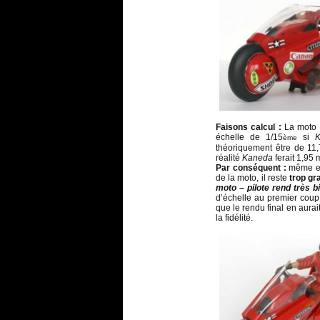
Faisons calcul :
La moto f
échelle de 1/15
si
ème
théoriquement être de 11,
réalité
Kaneda
ferait 1,95 
Par conséquent
:
même en 
de la moto, il reste
trop gr
moto – pilote rend très b
d’échelle au premier coup 
que le rendu final en aurait
la fidélité.