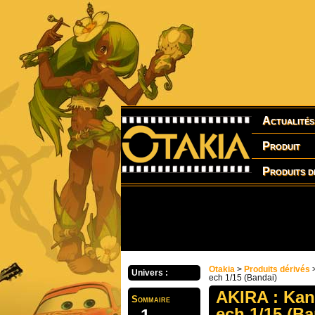
Actualités
Produit
Produits d
Otakia
>
Produits dérivés
Univers :
ech 1/15 (Bandai)
AKIRA : Kan
Sommaire
ech 1/15 (Ba