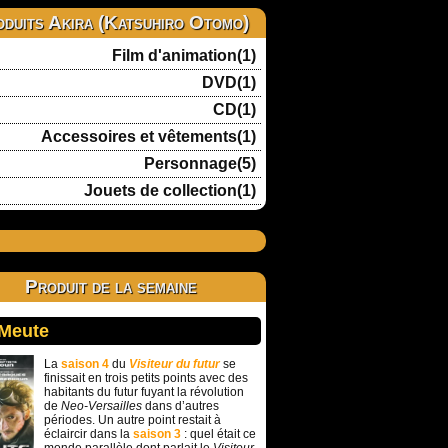
duits Akira (Katsuhiro Otomo)
Film d'animation(1)
DVD(1)
CD(1)
Accessoires et vêtements(1)
Personnage(5)
Jouets de collection(1)
Produit de la semaine
 Meute
La
saison 4
du
Visiteur du futur
se
finissait en trois petits points avec des
habitants du futur fuyant la révolution
de
Neo-Versailles
dans d’autres
périodes. Un autre point restait à
éclaircir dans la
saison 3
: quel était ce