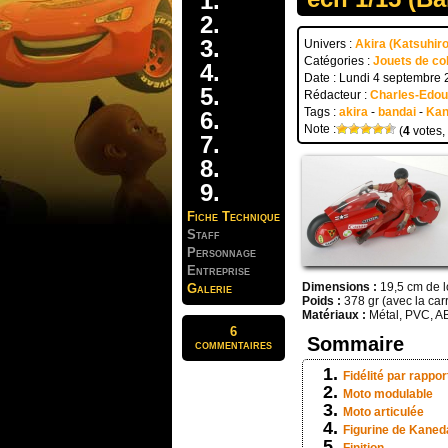
Univers :
Akira (Katsuhir
Catégories :
Jouets de col
Date : Lundi 4 septembre
Rédacteur :
Charles-Edo
Tags :
akira
-
bandai
-
Kan
Note :
(
4
votes,
Fiche Technique
Staff
Personnage
Entreprise
Dimensions :
19,5 cm de l
Galerie
Poids :
378 gr (avec la car
Matériaux :
Métal, PVC, AB
6
Sommaire
commentaires
Fidélité par rappor
Moto modulable
Moto articulée
Figurine de Kaned