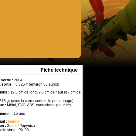
Fiche technique
sortie :
2004
a sortie :
6 825 ¥ (environ 63 euros)
ons :
19,5 cm de long, 9,5 cm de haut et 7 cm de
378 gr (avec la carrosserie et le personnage)
ux :
Métal, PVC, ABS, caoutchouc (pour les
nimum :
15 ans
ant :
Bandai
on :
Soul of Popynica
de série :
PX-03