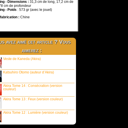
ng - Dimensions :
31,3 cm de long, 17,2 cm de
 78 cm de profondeur
ng - Poids
: 573 gr (avec le jouet)
fabrication :
Chine
s avez aimé cet article ? Vous
aimerez :
Veste de Kaneda (Akira)
Katsuhiro Otomo (auteur d’Akira)
Akira Tome 14 : Consécration (version
couleur)
Akira Tome 13 : Feux (version couleur)
Akira Tome 12 : Lumière (version couleur)