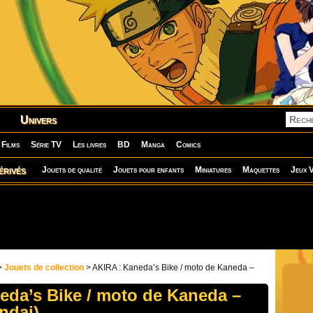
Univers
Films
Série TV
Les livres
BD
Manga
Comics
érivés
Jouets de qualité
Jouets pour enfants
Miniatures
Maquettes
Jeux V
>
Jouets de collection
> AKIRA : Kaneda’s Bike / moto de Kaneda –
eda’s Bike / moto de Kaneda –
ndai)