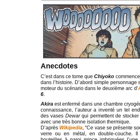
Anecdotes
C’est dans ce tome que
Chiyoko
commence à
dans l’histoire. D’abord simple personnage 
moteur du scénario dans le deuxième arc d’
6
.
Akira
est enfermé dans une chambre cryogé
connaissance, l’auteur a inventé un tel endr
des vases
Dewar
qui permettent de stocker
avec une très bonne isolation thermique.
D’après
Wikipedia
, “Ce vase se présente so
verre ou en métal, en double-couche. I
bouteilles à paroi mince imbriquées l’une d