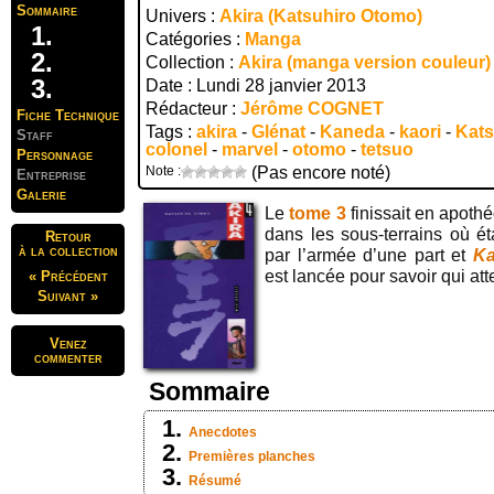
Sommaire
Univers :
Akira (Katsuhiro Otomo)
Catégories :
Manga
Collection :
Akira (manga version couleur)
Date : Lundi 28 janvier 2013
Rédacteur :
Jérôme COGNET
Fiche Technique
Tags :
akira
-
Glénat
-
Kaneda
-
kaori
-
Kats
Staff
colonel
-
marvel
-
otomo
-
tetsuo
Personnage
Note :
(Pas encore noté)
Entreprise
Galerie
Le
tome 3
finissait en apot
dans les sous-terrains où é
Retour
à la collection
par l’armée d’une part et
K
est lancée pour savoir qui at
« Précédent
Suivant »
Venez
commenter
Sommaire
Anecdotes
Premières planches
Résumé