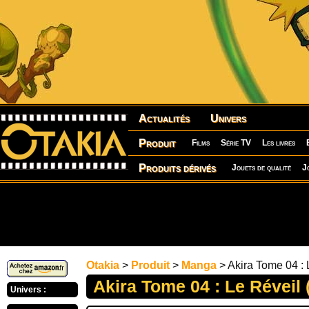
Actualités
Univers
Produit
Films
Série TV
Les livres
Produits dérivés
Jouets de qualité
J
Otakia
>
Produit
>
Manga
> Akira Tome 04 : 
Akira Tome 04 : Le Réveil 
Univers :