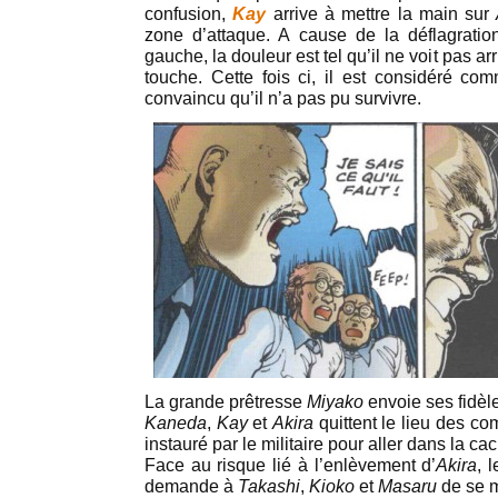
confusion,
Kay
arrive à mettre la main sur
zone d’attaque. A cause de la déflagratio
gauche, la douleur est tel qu’il ne voit pas ar
touche. Cette fois ci, il est considéré co
convaincu qu’il n’a pas pu survivre.
La grande prêtresse
Miyako
envoie ses fidèl
Kaneda
,
Kay
et
Akira
quittent le lieu des co
instauré par le militaire pour aller dans la ca
Face au risque lié à l’enlèvement d’
Akira
, 
demande à
Takashi
,
Kioko
et
Masaru
de se m