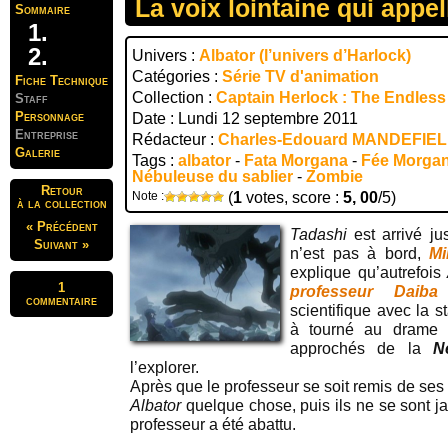
La voix lointaine qui app
Sommaire
Univers :
Albator (l’univers d’Harlock)
Catégories :
Série TV d'animation
Fiche Technique
Collection :
Captain Herlock : The Endles
Staff
Personnage
Date : Lundi 12 septembre 2011
Entreprise
Rédacteur :
Charles-Edouard MANDEFIE
Galerie
Tags :
albator
-
Fata Morgana
-
Fée Morga
Nébuleuse du sablier
-
Zombie
Retour
Note :
(
1
votes, score :
5, 00
/5)
à la collection
« Précédent
Tadashi
est arrivé jus
Suivant »
n’est pas à bord,
Mi
explique qu’autrefois
1
professeur Daiba
commentaire
scientifique avec la s
à tourné au drame 
approchés de la
N
l’explorer.
Après que le professeur se soit remis de ses b
Albator
quelque chose, puis ils ne se sont ja
professeur a été abattu.