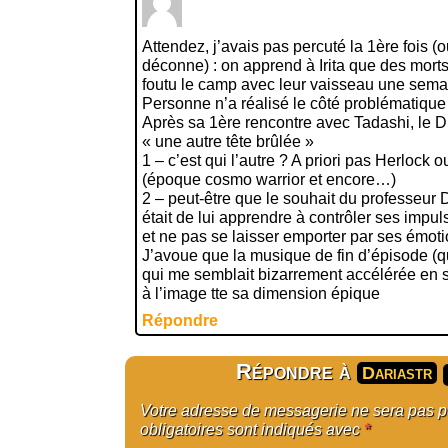
Attendez, j’avais pas percuté la 1ère fois (ou
déconne) : on apprend à Irita que des morts 
foutu le camp avec leur vaisseau une semain
Personne n’a réalisé le côté problématique
Après sa 1ère rencontre avec Tadashi, le D
« une autre tête brûlée »
1 – c’est qui l’autre ? A priori pas Herlock 
(époque cosmo warrior et encore…)
2 – peut-être que le souhait du professeur
était de lui apprendre à contrôler ses impuls
et ne pas se laisser emporter par ses émot
J’avoue que la musique de fin d’épisode (q
qui me semblait bizarrement accélérée en 
à l’image tte sa dimension épique
Répondre
Répondre à
Dariastr
Votre adresse de messagerie ne sera pas 
obligatoires sont indiqués avec
*