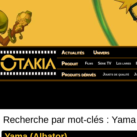
Actualités
Univers
Produit
Films
Série TV
Les livres
Produits dérivés
Jouets de qualité
J
Recherche par mot-clés : Yama
Yama (Albator)