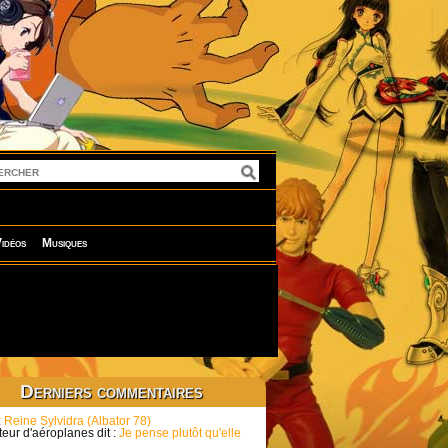
idéos
Musiques
Derniers commentaires
:
Reine Sylvidra (Albator 78)
eur d'aéroplanes dit :
Je pense plutôt qu'elle