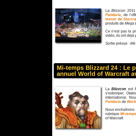
La
Blizzcon
2011 
Pandaria
, de l’of
teaser de
Starcra
produits de
Mega 
Ce n’est pas la p
vidéo, ils ont déj
Sortie prévue : ét
Mi-temps Blizzard 24 : Le p
annuel World of Warcraft av
La
Blizzcon
est f
s’estomper,
Otaki
international. N
Pandaria
de
World
Nous enchaînons c
rubrique
Mi-temps
of Warcraft
.