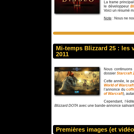
La trame principal
le développeur
Bl
Voici un résumé m
Note
: Nous ne nou
Mi-temps Blizzard 25 : les v
2011
Nous continuons 
dossier
Starcraft 
Cette année, le p
World of Warcraft
l’annonce du
coff
of Warcraft
), auta
Cependant, l’édit
Blizzard DOTA
avec une bande-annonce salivante 
Premières images (et vidéo