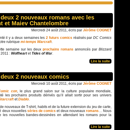
s deux 2 nouveaux romans avec les
ant et Maiev Chantelombre
Mercredi 24 août 2011, écris par
Jérôme COGNET
té il y a deux semaines les
2 futurs comics
réalisés par
DC Comics
otre rubrique
mi-temps Warcraft
.
tte semaine sur les deux
prochains romans
annoncés par
Blizzard
2011 :
Wolfheart
et
Tides of War
.
Lire la suite
s deux 2 nouveaux comics
Mercredi 10 août 2011, écris par
Jérôme COGNET
Comic con
, le plus grand salon sur la culture populaire mondiale,
té les prochains produits dérivés qu’il allait sortir pour ses univers
Starcraft
et
Diablo
.
 de nouveaux de T-shirt, habits et de la future extension du jeu de carte,
té deux nouvelles
séries de comics
et deux nouveaux
romans
… Nous
e les nouvelles bandes-dessinées en attendant les romans pour la
Lire la suite