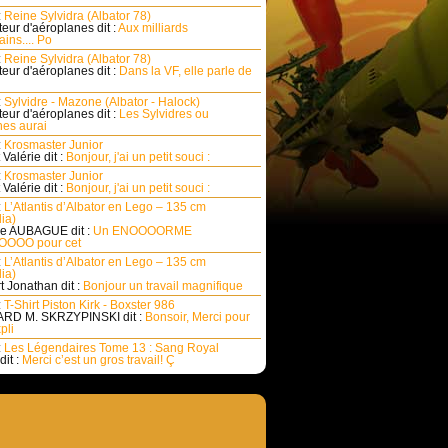
:
Reine Sylvidra (Albator 78)
eur d'aéroplanes dit :
Aux milliards
ins.... Po
:
Reine Sylvidra (Albator 78)
eur d'aéroplanes dit :
Dans la VF, elle parle de
:
Sylvidre - Mazone (Albator - Halock)
eur d'aéroplanes dit :
Les Sylvidres ou
es aurai
:
Krosmaster Junior
Valérie dit :
Bonjour, j'ai un petit souci :
:
Krosmaster Junior
Valérie dit :
Bonjour, j'ai un petit souci :
:
L’Atlantis d’Albator en Lego – 135 cm
ia)
e AUBAGUE dit :
Un ENOOOORME
OOO pour cet
:
L’Atlantis d’Albator en Lego – 135 cm
ia)
rt Jonathan dit :
Bonjour un travail magnifique
:
T-Shirt Piston Kirk - Boxster 986
RD M. SKRZYPINSKI dit :
Bonsoir, Merci pour
pli
:
Les Légendaires Tome 13 : Sang Royal
dit :
Merci c’est un gros travail! Ç