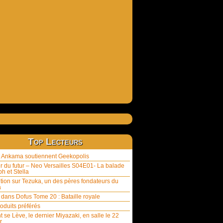
Top Lecteurs
et Ankama soutiennent Geekopolis
ur du futur – Neo Versailles S04E01- La balade
h et Stella
tion sur Tezuka, un des pères fondateurs du
a
 dans Dofus Tome 20 : Bataille royale
oduits préférés
t se Lève, le dernier Miyazaki, en salle le 22
r