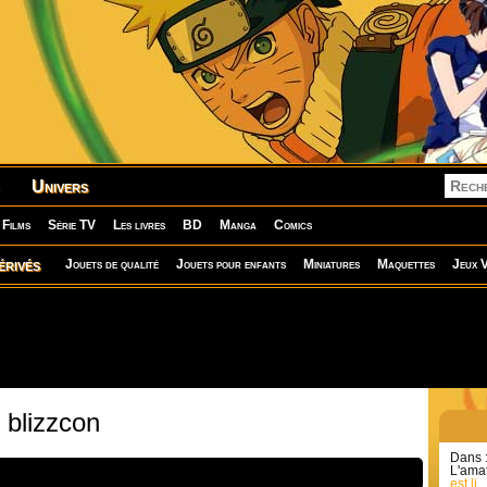
Univers
Films
Série TV
Les livres
BD
Manga
Comics
érivés
Jouets de qualité
Jouets pour enfants
Miniatures
Maquettes
Jeux V
 blizzcon
Dans 
L'amat
est li