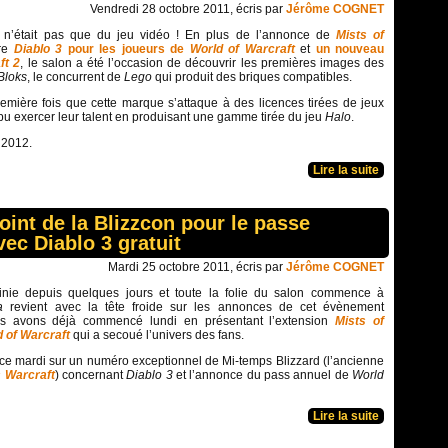
Vendredi 28 octobre 2011, écris par
Jérôme COGNET
n’était pas que du jeu vidéo ! En plus de l’annonce de
Mists of
fre
Diablo 3
pour les joueurs de
World of Warcraft
et
un nouveau
ft 2
, le salon a été l’occasion de découvrir les premières images des
Bloks
, le concurrent de
Lego
qui produit des briques compatibles.
remière fois que cette marque s’attaque à des licences tirées de jeux
à pu exercer leur talent en produisant une gamme tirée du jeu
Halo
.
é 2012.
Lire la suite
oint de la Blizzcon pour le passe
ec Diablo 3 gratuit
Mardi 25 octobre 2011, écris par
Jérôme COGNET
inie depuis quelques jours et toute la folie du salon commence à
a
revient avec la tête froide sur les annonces de cet évènement
ous avons déjà commencé lundi en présentant l’extension
Mists of
 of Warcraft
qui a secoué l’univers des fans.
e mardi sur un numéro exceptionnel de Mi-temps Blizzard (l’ancienne
 Warcraft
) concernant
Diablo 3
et l’annonce du pass annuel de
World
Lire la suite