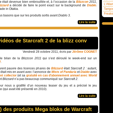
e était devenue bien embrouillée et, à l’occasion de la
Blizzcon
2011
,
L’Atla
izzard
a décidé de faire le point exact sur le background de
Diablo
.
ade in Otakia.
Tangom
Freaks
s basons que sur les produits sortis avant
Diablo 3
.
Lire la suite
idéos de Starcraft 2 de la blizz conv
Vendredi 28 octobre 2011, écris par
Jérôme COGNET
le bilan de la
Blizzcon 2011
qui s’est déroulé le week-end sur un
2
.
arent pauvre des licences phares de
Blizzard
était
Starcraft 2 :
autant,
était mis en avant avec l’annonce de
Mists of Pandaria
et
Diablo
avec
ret collector
(et sa
gratuité en cas d’abonnement annuel avec
World
nt
Blizzard
n’a pas beaucoup communiqué sur
Starcraft 2
.
eur nous a gratifié d’un nouveau teaser du jeu et a précisé le jeu
(qui avait été présenté en 2010).
Lire la suite
) des produits Mega bloks de Warcraft