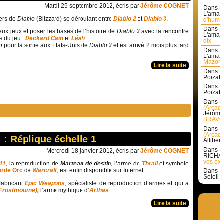
Mardi 25 septembre 2012, écris par
Jérôme COGNET
Dans 
L'amat
vers de
Diablo
(Blizzard) se déroulant entre
Diablo 2
et
Diablo 3
.
d'huma
Dans 
deux jeux et poser les bases de l’histoire de
Diablo 3
avec la rencontre
L'amat
 du jeu :
Deckard Cain
et
Léah
.
dix
on
pour la sortie aux Etats-Unis de
Diablo 3
et est arrivé 2 mois plus tard
Dans 
L'amat
Mazon
Lire la suite
Dans 
Poizat 
Dans 
Poizat 
Dans 
(Arcad
Jérôm
BRAVO
Dans 
(Arcad
 : Réplique échelle 1
Allibe
Dans 
Mercredi 18 janvier 2012, écris par
Jérôme COGNET
RICHA
vos ex
11
, la reproduction de
Marteau de destin
, l’arme de
Thrall
et symbole
orde
Orc
de
Warcraft
, est enfin disponible sur Internet.
Dans 
Soleil 
 fabricant
Epic Weapons
, spécialiste de reproduction d’armes et qui a
(Frostmourne),
l’arme mythique d’
Arthas
.
Lire la suite