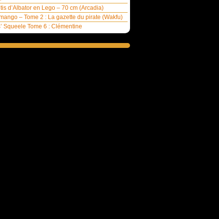
ntis d’Albator en Lego – 70 cm (Arcadia)
ango – Tome 2 : La gazette du pirate (Wakfu)
’ Squeele Tome 6 : Clémentine