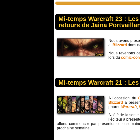
Mi-temps Warcraft 23 : Le
retours de Jaina Portvaill
Nous avons présen
et
Blizzard
dans n
Nous revenons ce
lors du
comic-con
Mi-temps Warcraft 21 : Le
A l’occasion du
Blizzard
a présen
phares
Warcraft
,
A côté de la sortie
l’éditeur a présen
allons commencer par présenter cette semain
prochaine semaine.