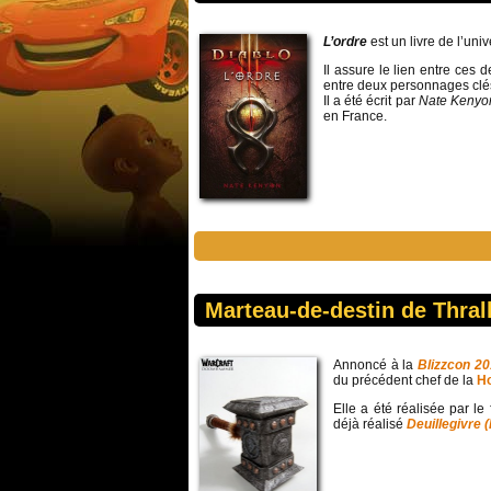
L’ordre
est un livre de l’uni
Il assure le lien entre ces 
entre deux personnages clés
Il a été écrit par
Nate Keny
en France.
Marteau-de-destin de Thrall
Annoncé à la
Blizzcon 20
du précédent chef de la
H
Elle a été réalisée par le
déjà réalisé
Deuillegivre 