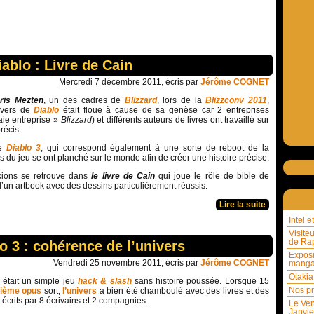
iablo : Livre de Cain
Mercredi 7 décembre 2011, écris par
Jérôme COGNET
ris Mezten
, un des cadres de
Blizzard
, lors de la
Blizzconv 2011
,
nivers de
Diablo
était floue à cause de sa genèse car 2 entreprises
aie entreprise »
Blizzard
) et différents auteurs de livres ont travaillé sur
récis.
ie
Diablo 3
, qui correspond également à une sorte de reboot de la
s du jeu se ont planché sur le monde afin de créer une histoire précise.
exions se retrouve dans
le livre de Cain
qui joue le rôle de bible de
 d’un artbook avec des dessins particulièrement réussis.
Lire la suite
Intel 
Visite
de Rap
lo 3 : cohérence de l’univers
Exposi
Vendredi 25 novembre 2011, écris par
Jérôme COGNET
mang
Otakia
était un simple jeu
hack & slash
sans histoire poussée. Lorsque 15
Nos pr
sième opus
sort,
l’univers
a bien été chamboulé avec des livres et des
crits par 8 écrivains et 2 compagnies.
Le Ven
Janvie