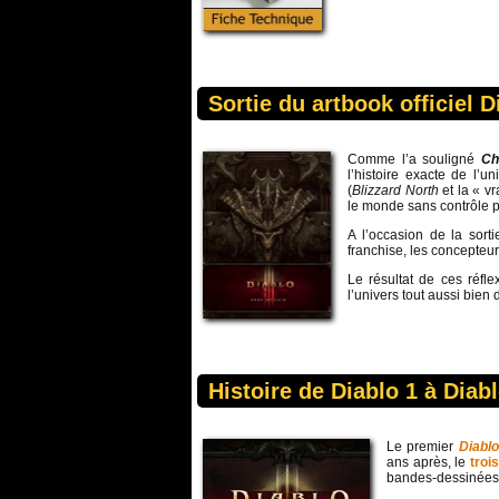
Sortie du artbook officiel D
Comme l’a souligné
Ch
l’histoire exacte de l’u
(
Blizzard North
et la « vr
le monde sans contrôle p
A l’occasion de la sort
franchise, les concepteur
Le résultat de ces réfl
l’univers tout aussi bien
Histoire de Diablo 1 à Diab
Le premier
Diablo
ans après, le
troi
bandes-dessinées é