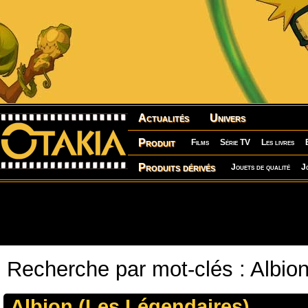
Actualités
Univers
Produit
Films
Série TV
Les livres
Produits dérivés
Jouets de qualité
J
Recherche par mot-clés : Albio
Albion (Les Légendaires)