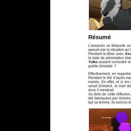
Résumé
L’assassin se téléporte a
apeuré par la situation qu’
Pendant le dîner avec
As
la date de péremption étai
Yolko
avaient orchestré le
guilde
Griselda
?
Effectivement, en regarda
Pendant le thé d’après re
mariés. En effet, et si le
serait
Grimlock
, le mari d
donc il mentirait.
Au delà de cette réflexio
été fabriquées par
Grimloc
tué sa femme, ils sont en d