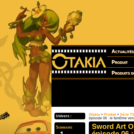
Actualités
Produit
Produits d
Otakia
>
Produit
>
Série T
Univers :
épisode 06 : le fantôme ve
Sword Art On
Sommaire
épisode 06 