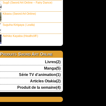
Sugô (Sword Art Online – Fairy Dance)
Kibaou (Sword Art Online)
Suguha Kirigaya ( Leafa)
Akihiko Kayaba (Heathcliff )
Produits Sword Art Online
Livres(2)
Manga(5)
Série TV d'animation(1)
Articles Otakia(2)
Produit de la semaine(4)