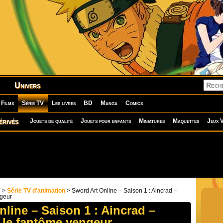
Univers
Films
Série TV
Les livres
BD
Manga
Comics
érivés
Jouets de qualité
Jouets pour enfants
Miniatures
Maquettes
Jeux V
V
>
Série TV d'animation
> Sword Art Online – Saison 1 : Aincrad –
ngeur
line – Saison 1 : Aincrad –
: le fantôme vengeur