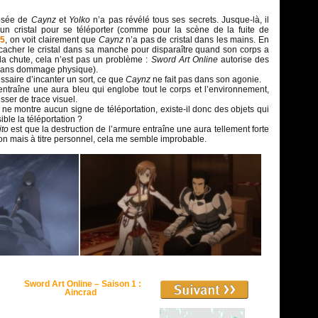
posée de
Caynz
et
Yolko
n’a pas révélé tous ses secrets. Jusque-là, il
er un cristal pour se téléporter (comme pour la scène de la fuite de
 5
, on voit clairement que
Caynz
n’a pas de cristal dans les mains. En
cacher le cristal dans sa manche pour disparaître quand son corps a
la chute, cela n’est pas un problème :
Sword Art Online
autorise des
sans dommage physique).
essaire d’incanter un sort, ce que
Caynz
ne fait pas dans son agonie.
on entraîne une aura bleu qui englobe tout le corps et l’environnement,
isser de trace visuel.
ne montre aucun signe de téléportation, existe-il donc des objets qui
ible la téléportation ?
ito
est que la destruction de l’armure entraîne une aura tellement forte
ion mais à titre personnel, cela me semble improbable.
Sword Art Online – Saison 1 :
Aincrad