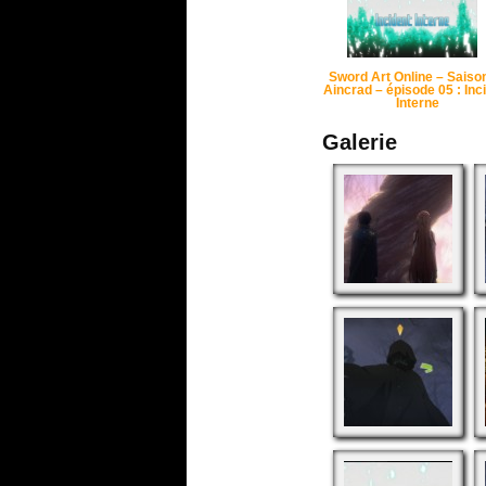
Sword Art Online – Saison
Aincrad – épisode 05 : Inc
Interne
Galerie