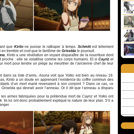
vant que
Kirito
ne puisse le rattraper à temps.
Schmitt
est tellement
il en tremble et croit que le fantôme de
Griselda
le poursuit.
una
,
Kirito
a une révélation en voyant disparaître de la nourriture dont
t proche : elle se volatilise comme les corps humains. Et si
Caynz
et
ur mort pour tendre un piège au meurtrier de l’ancienne chef de leur
nt dans sa liste d’amis,
Asuna
voit que
Yolko
est bien au niveau 19.
pas,
Kirito
a un doute en apprenant l’existence du coffre commun des
s objets d’un mort marié revenaient à son conjoint ? Dans ce cas, ce
e
Griselda
qui devrait avoir l’anneau. Or il dit que l’anneau a disparu
n, les armes fabriquées pour la prétendue mort de
Caynz
et
Yolko
ont
k
. Ils lui ont donc probablement expliqué la nature de leur plan. S’il a
anger.