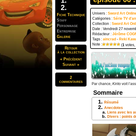
Univers :
Sword Art Onlin
Fiche Technique
Catégories :
Série TV d'a
Staff
Collection :
Sword Art Onl
Personnage
Date : Vendredi 27 novem
Entreprise
Rédacteur :
Jérôme COG
Galerie
Tags :
aincrad
-
Reki Kaw
Note :
(
1
votes,
Retour
à la collection
« Précédent
Suivant »
2
commentaires
Par chance,
Kirito
voit l’as
Sommaire
Résumé
Anecdotes
Liens avec les a
Divers : points de