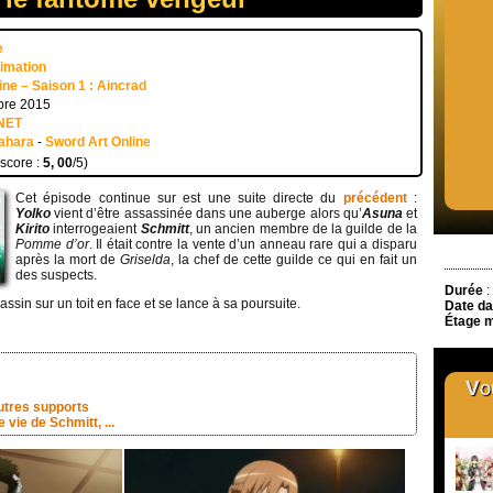
e
nimation
ine – Saison 1 : Aincrad
bre 2015
NET
ahara
-
Sword Art Online
 score :
5, 00
/5)
Cet épisode continue sur est une suite directe du
précédent
:
Yolko
vient d’être assassinée dans une auberge alors qu’
Asuna
et
Kirito
interrogeaient
Schmitt
, un ancien membre de la guilde de la
Pomme d’or
. Il était contre la vente d’un anneau rare qui a disparu
après la mort de
Griselda
, la chef de cette guilde ce qui en fait un
des suspects.
Durée
:
sassin sur un toit en face et se lance à sa poursuite.
Date da
Étage m
Vou
utres supports
 vie de Schmitt, ...