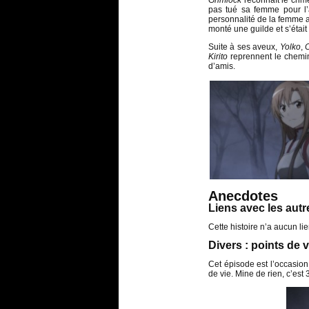
Grimlock
reconnaît le crime
pas tué sa femme pour l’a
personnalité de la femme ave
monté une guilde et s’était 
Suite à ses aveux,
Yolko
,
Kirito
reprennent le chemi
d’amis.
Anecdotes
Liens avec les aut
Cette histoire n’a aucun lie
Divers : points de 
Cet épisode est l’occasion
de vie. Mine de rien, c’est