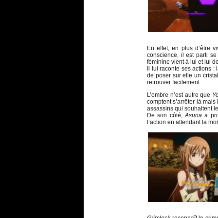
En effet, en plus d’être v
conscience, il est parti s
féminine vient à lui et lu
Il lui raconte ses actions 
de poser sur elle un crist
retrouver facilement.
L’ombre n’est autre que
Y
comptent s’arrêter là mais
assassins qui souhaitent le
De son côté,
Asuna
a pro
l’action en attendant la m