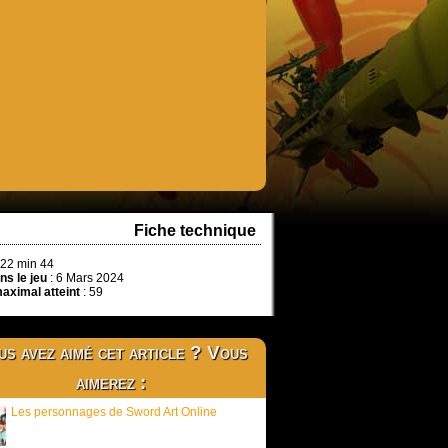
Fiche technique
 22 min 44
ns le jeu
: 6 Mars 2024
aximal atteint
: 59
s avez aimé cet article ? Vous
aimerez :
Les personnages de Sword Art Online