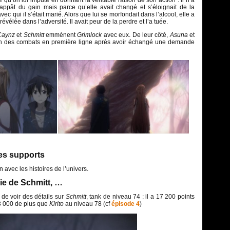
 qu’on lui impute en donnant la véritable raison de son action : il n’a
ppât du gain mais parce qu’elle avait changé et s’éloignait de la
c qui il s’était marié. Alors que lui se morfondait dans l’alcool, elle a
révélée dans l’adversité. Il avait peur de la perdre et l’a tuée.
Caynz
et
Schmitt
emmènent
Grimlock
avec eux. De leur côté,
Asuna
et
n des combats en première ligne après avoir échangé une demande
res supports
n avec les histoires de l’univers.
vie de Schmitt, …
 de voir des détails sur
Schmitt
, tank de niveau 74 : il a 17 200 points
 3 000 de plus que
Kirito
au niveau 78 (cf
épisode 4
)