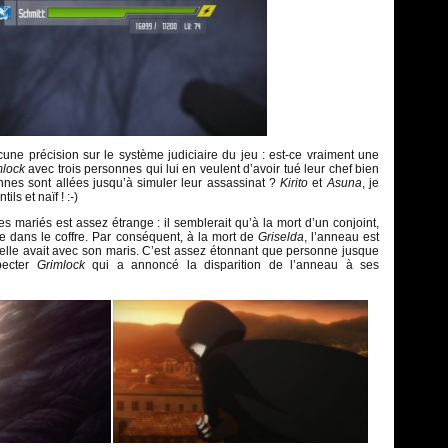
ne précision sur le système judiciaire du jeu : est-ce vraiment une
mlock
avec trois personnes qui lui en veulent d’avoir tué leur chef bien
nes sont allées jusqu’à simuler leur assassinat ?
Kirito
et
Asuna
, je
ils et naïf ! :-)
 mariés est assez étrange : il semblerait qu’à la mort d’un conjoint,
ne dans le coffre. Par conséquent, à la mort de
Griselda
, l’anneau est
’elle avait avec son maris. C’est assez étonnant que personne jusque
pecter
Grimlock
qui a annoncé la disparition de l’anneau à ses