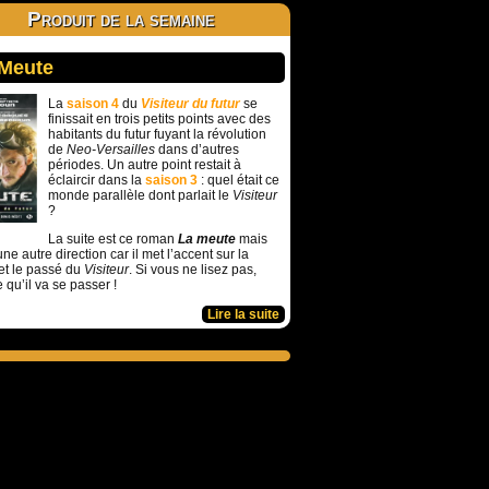
Produit de la semaine
 Meute
La
saison 4
du
Visiteur du futur
se
finissait en trois petits points avec des
habitants du futur fuyant la révolution
de
Neo-Versailles
dans d’autres
périodes. Un autre point restait à
éclaircir dans la
saison 3
: quel était ce
monde parallèle dont parlait le
Visiteur
?
La suite est ce roman
La meute
mais
ne autre direction car il met l’accent sur la
et le passé du
Visiteur
. Si vous ne lisez pas,
e qu’il va se passer !
Lire la suite