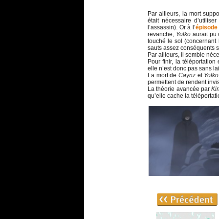
Par ailleurs, la mort sup
était nécessaire d’utilis
l’assassin). Or à l’
épisode
revanche,
Yolko
aurait pu 
touché le sol (concernant 
sauts assez conséquents 
Par ailleurs, il semble néc
Pour finir, la téléportati
elle n’est donc pas sans la
La mort de
Caynz
et
Yolko
permettent de rendent invis
La théorie avancée par
Kir
qu’elle cache la téléportat