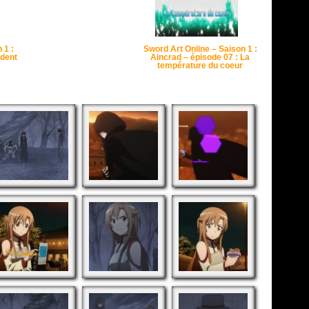
 1 :
Sword Art Online – Saison 1 :
ident
Aincrad – épisode 07 : La
température du coeur