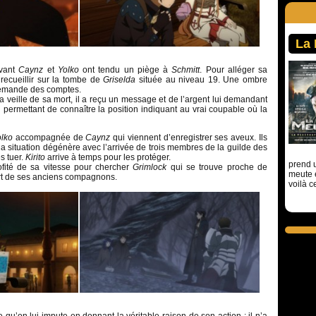
La
ivant
Caynz
et
Yolko
ont tendu un piège à
Schmitt
. Pour alléger sa
e recueillir sur la tombe de
Griselda
située au niveau 19. Une ombre
i demande des comptes.
: la veille de sa mort, il a reçu un message et de l’argent lui demandant
al permettant de connaître la position indiquant au vrai coupable où la
olko
accompagnée de
Caynz
qui viennent d’enregistrer ses aveux. Ils
 la situation dégénère avec l’arrivée de trois membres de la guilde des
s tuer.
Kirito
arrive à temps pour les protéger.
prend u
fité de sa vitesse pour chercher
Grimlock
qui se trouve proche de
meute 
ort de ses anciens compagnons.
voilà c