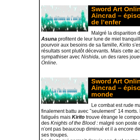
Sword Art Onlin
Aincrad – épiso
de l’enfer
Malgré la disparition 
Asuna
profitent de leur lune de miel tranqui
pourvoir aux besoins de sa famille,
Kirito
s'es
résultats sont plutôt décevants. Mais cette act
sympathiser avec
Nishida
, un des rares jou
Online
.
Sword Art Onlin
Aincrad – épiso
monde
Le combat est rude ma
finalement battu avec "seulement" 14 morts.
fatigués mais
Kirito
trouve étrange le comp
des
Knights of the Blood :
malgré son poste d
n'ont pas beaucoup diminué et il a encore de
ses troupes.