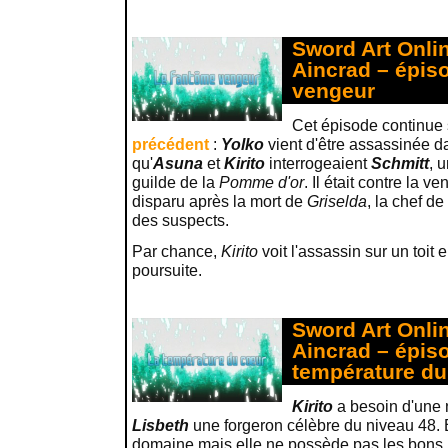
Sword Art Onlin
Aincrad – épiso
vengeur
Cet épisode continue s
précédent
:
Yolko
vient d'être assassinée d
qu'
Asuna
et
Kirito
interrogeaient
Schmitt
, 
guilde de la
Pomme d'or
. Il était contre la 
disparu après la mort de
Griselda
, la chef de
des suspects.
Par chance,
Kirito
voit l'assassin sur un toit 
poursuite.
Sword Art Onlin
Aincrad – épiso
température du
Kirito
a besoin d'une 
Lisbeth
une forgeron célèbre du niveau 48. E
domaine mais elle ne possède pas les bons 