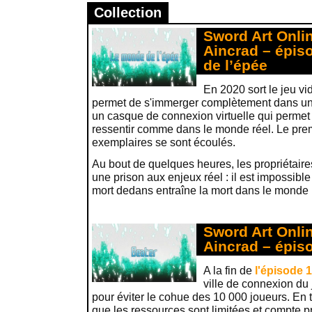
Collection
Sword Art Onlin
Aincrad – épis
de l’épée
En 2020 sort le jeu v
permet de s'immerger complètement dans un 
un casque de connexion virtuelle qui permet 
ressentir comme dans le monde réel. Le prem
exemplaires se sont écoulés.
Au bout de quelques heures, les propriétaire
une prison aux enjeux réel : il est impossibl
mort dedans entraîne la mort dans le monde 
Sword Art Onlin
Aincrad – épiso
A la fin de
l'épisode 1
ville de connexion du
pour éviter le cohue des 10 000 joueurs. En ta
que les ressources sont limitées et compte p