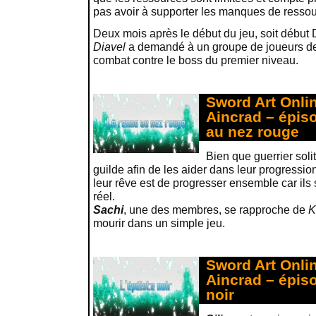
pas avoir à supporter les manques de resso
Deux mois après le début du jeu, soit début 
Diavel
a demandé à un groupe de joueurs de
combat contre le boss du premier niveau.
Sword Art Onlin
Aincrad – épiso
au nez rouge
Bien que guerrier soli
guilde afin de les aider dans leur progressi
leur rêve est de progresser ensemble car il
réel.
Sachi
, une des membres, se rapproche de
K
mourir dans un simple jeu.
Sword Art Onlin
Aincrad – épiso
noir