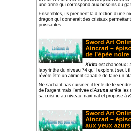
une arme qui correspond aux besoins du gar
Ensembles, ils prennent la direction d'une m
dragon qui donnerait des cristaux permettant
puissantes.
Sword Art Onlin
Aincrad – épis
de l’épée noire
Kirito
est chanceux : a
labyrinthe du niveau 74 qu'il explorait seul, i
révèle être un aliment capable de faire un pl
Ne sachant pas cuisiner, il tente de le vendr
de l'argent mais l'arrivée d'
Asuna
arrête les 
sa cuisine au niveau maximal et propose à
K
Sword Art Onlin
Aincrad – épis
aux yeux azurs