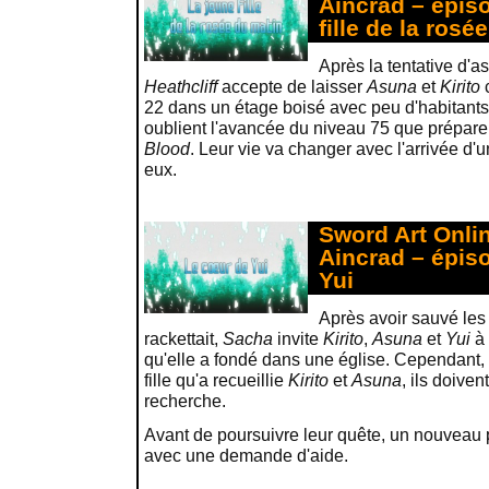
Aincrad – épiso
fille de la rosé
Après la tentative d'a
Heathcliff
accepte de laisser
Asuna
et
Kirito
c
22 dans un étage boisé avec peu d'habitants. I
oublient l'avancée du niveau 75 que prépare
Blood
. Leur vie va changer avec l'arrivée d'
eux.
Sword Art Onlin
Aincrad – épiso
Yui
Après avoir sauvé les 
rackettait,
Sacha
invite
Kirito
,
Asuna
et
Yui
à 
qu'elle a fondé dans une église. Cependant, 
fille qu'a recueillie
Kirito
et
Asuna
, ils doiven
recherche.
Avant de poursuivre leur quête, un nouveau 
avec une demande d'aide.