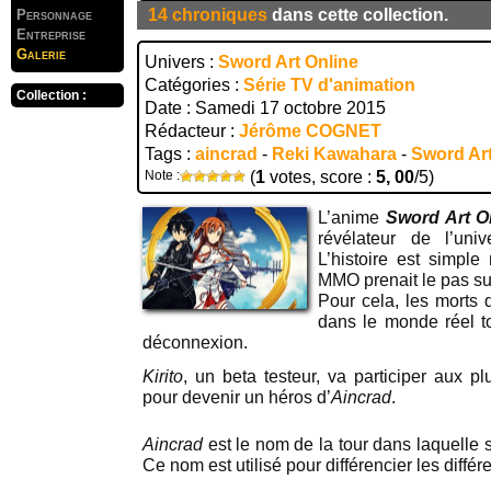
14 chroniques
dans cette collection.
Personnage
Entreprise
Galerie
Univers :
Sword Art Online
Catégories :
Série TV d'animation
Collection :
Date : Samedi 17 octobre 2015
Rédacteur :
Jérôme COGNET
Tags :
aincrad
-
Reki Kawahara
-
Sword Art
Note :
(
1
votes, score :
5, 00
/5)
L’anime
Sword Art O
révélateur de l’un
L’histoire est simple
MMO prenait le pas sur
Pour cela, les morts 
dans le monde réel t
déconnexion.
Kirito
, un beta testeur, va participer aux p
pour devenir un héros d’
Aincrad
.
Aincrad
est le nom de la tour dans laquelle
Ce nom est utilisé pour différencier les différ