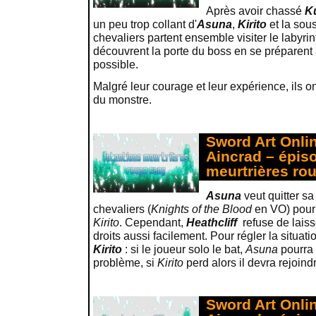
Après avoir chassé
K
un peu trop collant d'
Asuna
,
Kirito
et la sous
chevaliers partent ensemble visiter le labyri
découvrent la porte du boss en se préparent à 
possible.
Malgré leur courage et leur expérience, ils o
du monstre.
Sword Art Onlin
Aincrad – épiso
meurtrières ro
Asuna
veut quitter sa
chevaliers (
Knights of the Blood
en VO) pour 
Kirito
. Cependant,
Heathcliff
refuse de laiss
droits aussi facilement. Pour régler la situati
Kirito
: si le joueur solo le bat,
Asuna
pourra 
problème, si
Kirito
perd alors il devra rejoind
Sword Art Onlin