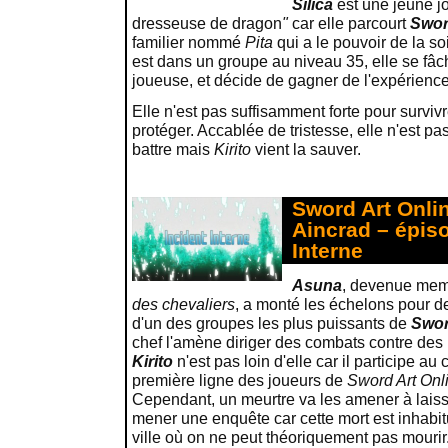
Silica
est une jeune j
dresseuse de dragon
"
car elle parcourt
Swor
familier nommé
Pita
qui a le pouvoir de la so
est dans un groupe au niveau 35, elle se fâ
joueuse, et décide de gagner de l'expérienc
Elle n'est pas suffisamment forte pour surviv
protéger. Accablée de tristesse, elle n'est pa
battre mais
Kirito
vient la sauver.
Sword Art Onlin
Aincrad – épiso
Interne
Asuna
, devenue mem
des chevaliers
, a monté les échelons pour d
d'un des groupes les plus puissants de
Swor
chef l'amène diriger des combats contre des
Kirito
n'est pas loin d'elle car il participe 
première ligne des joueurs de
Sword Art Onl
Cependant, un meurtre va les amener à laiss
mener une enquête car cette mort est inhabitu
ville où on ne peut théoriquement pas mourir