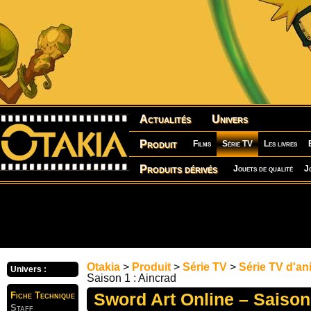
Actualités
Univers
Produit
Films
Série TV
Les livres
Produits dérivés
Jouets de qualité
J
Otakia
>
Produit
>
Série TV
>
Série TV d'an
Univers :
Saison 1 : Aincrad
Sword Art Online – Saison
Fiche Technique
Staff