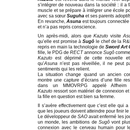
s’intégrer de nouveau dans la société : il a 
muscle et se prépare à intégrer une école pou
avec sa sœur
Suguha
et ses parents adoptif
En revanche,
Asuna
est toujours connectée 
et n’a pas repris conscience.
Un après-midi, alors que
Kazuto
visite
As
qu’elle est promise à
Sugô
le chef de la R&
repris en main la technologie de
Sword Art 
fille, le PDG de
RECT
annonce
Sugô
comme 
Kazuto
est déprimé de cette nouvelle et
qu’
Asuna
n’est pas réveillée, il ne peut 
sentiments qui les relient.
La situation change quand un ancien 
montre une capture d’écrans d’une fille r
dans un MMOVRPG appelé Alfheim
Kazuto
ressort son matériel de connexion et 
la fille en question est bien sa femme.
Il s’avère effectivement que c’est elle qui 
que les joueurs doivent atteindre pour finir le 
Le développeur de
SAO
avait enfermé les jo
un monde, les ambitions de
Sugô
vont plus 
connexion avec le cerveau humain pour le m