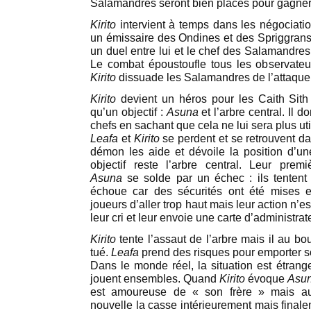
Salamandres seront bien placés pour gagner 
Kirito
intervient à temps dans les négociatio
un émissaire des Ondines et des Spriggrans.
un duel entre lui et le chef des Salamandres
Le combat époustoufle tous les observateurs
Kirito
dissuade les Salamandres de l’attaquer 
Kirito
devient un héros pour les Caith Sith 
qu’un objectif :
Asuna
et l’arbre central. Il 
chefs en sachant que cela ne lui sera plus uti
Leafa
et
Kirito
se perdent et se retrouvent d
démon les aide et dévoile la position d’u
objectif reste l’arbre central. Leur premi
Asuna
se solde par un échec : ils tentent d
échoue car des sécurités ont été mises 
joueurs d’aller trop haut mais leur action n’e
leur cri et leur envoie une carte d’administra
Kirito
tente l’assaut de l’arbre mais il au bo
tué.
Leafa
prend des risques pour emporter so
Dans le monde réel, la situation est étrange
jouent ensembles. Quand
Kirito
évoque
Asu
est amoureuse de « son frère » mais 
nouvelle la casse intérieurement mais final