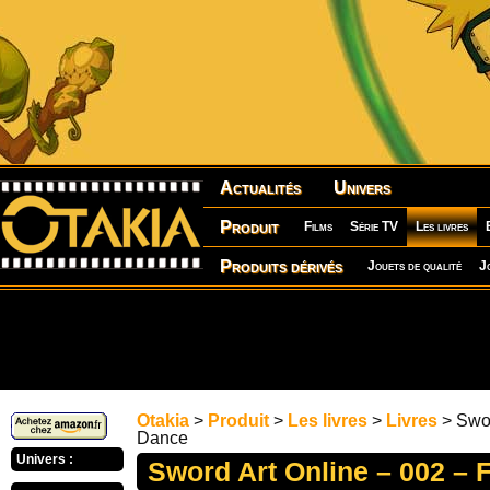
Actualités
Univers
Produit
Films
Série TV
Les livres
Produits dérivés
Jouets de qualité
J
Otakia
>
Produit
>
Les livres
>
Livres
> Swor
Dance
Univers :
Sword Art Online – 002 – 