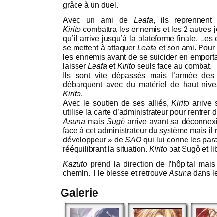
grâce à un duel.
Avec un ami de
Leafa
, ils reprennent
Kirito
combattra les ennemis et les 2 autres j
qu’il arrive jusqu’à la plateforme finale. Le
se mettent à attaquer
Leafa
et son ami. Pour
les ennemis avant de se suicider en empor
laisser
Leafa
et
Kirito
seuls face au combat.
Ils sont vite dépassés mais l’armée des
débarquent avec du matériel de haut niv
Kirito
.
Avec le soutien de ses alliés,
Kirito
arrive s
utilise la carte d’administrateur pour rentrer
Asuna
mais
Sugô
arrive avant sa déconnex
face à cet administrateur du système mais il r
développeur » de
SAO
qui lui donne les par
rééquilibrant la situation.
Kirito
bat Sugô et l
Kazuto
prend la direction de l’hôpital mai
chemin. Il le blesse et retrouve
Asuna
dans l
Galerie