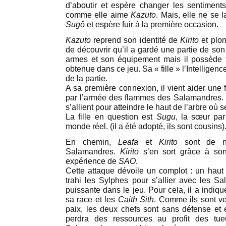
d’aboutir et espère changer les sentiments
comme elle aime
Kazuto
. Mais, elle ne se l
Sugô
et espère fuir à la première occasion.
Kazuto
reprend son identité de
Kirito
et plon
de découvrir qu’il a gardé une partie de son
armes et son équipement mais il possède to
obtenue dans ce jeu. Sa « fille » l’Intelligence
de la partie.
A sa première connexion, il vient aider une 
par l’armée des flammes des Salamandres. 
s’allient pour atteindre le haut de l’arbre où
La fille en question est
Sugu
, la sœur pa
monde réel. (il a été adopté, ils sont cousins)
En chemin,
Leafa
et
Kirito
sont de no
Salamandres.
Kirito
s’en sort grâce à so
expérience de
SAO
.
Cette attaque dévoile un complot : un hau
trahi les Sylphes pour s’allier avec les Sa
puissante dans le jeu. Pour cela, il a indiqu
sa race et les
Caith Sith
. Comme ils sont v
paix, les deux chefs sont sans défense et e
perdra des ressources au profit des tue