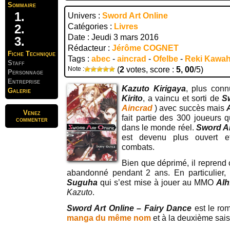
Sommaire
Univers :
Sword Art Online
Catégories :
Livres
Date : Jeudi 3 mars 2016
Rédacteur :
Jérôme COGNET
Fiche Technique
Tags :
abec
-
aincrad
-
Ofelbe
-
Reki Kawah
Staff
Note :
(
2
votes, score :
5, 00
/5)
Personnage
Entreprise
Kazuto Kirigaya
, plus con
Galerie
Kirito
, a vaincu et sorti de
S
Aincrad
) avec succès mais
Venez
fait partie des 300 joueurs q
commenter
dans le monde réel.
Sword Ar
est devenu plus ouvert et
combats.
Bien que déprimé, il reprend 
abandonné pendant 2 ans. En particulier,
Suguha
qui s’est mise à jouer au MMO
Alh
Kazuto
.
Sword Art Online – Fairy Dance
est le ro
manga du même nom
et à la deuxième sais