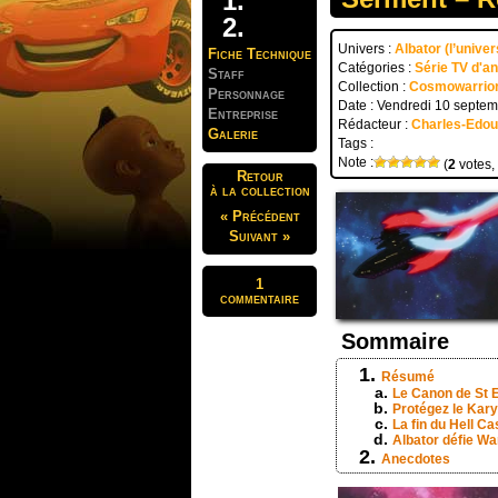
Univers :
Albator (l’unive
Fiche Technique
Catégories :
Série TV d'a
Staff
Collection :
Cosmowarrior 
Personnage
Date : Vendredi 10 septe
Entreprise
Rédacteur :
Charles-Edo
Galerie
Tags :
Note :
(
2
votes,
Retour
à la collection
« Précédent
Suivant »
1
commentaire
Sommaire
Résumé
Le Canon de St 
Protégez le Kary
La fin du Hell Ca
Albator défie Wa
Anecdotes