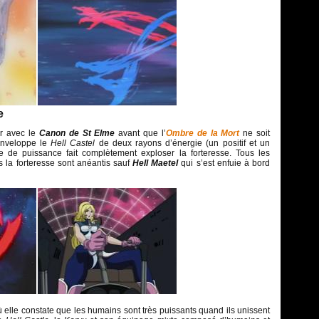
e
er avec le
Canon de St Elme
avant que l’
Ombre de la Mort
ne soit
 enveloppe le
Hell Castel
de deux rayons d’énergie (un positif et un
e de puissance fait complètement exploser la forteresse. Tous les
 la forteresse sont anéantis sauf
Hell Maetel
qui s’est enfuie à bord
où elle constate que les humains sont très puissants quand ils unissent