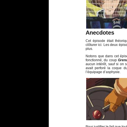
Anecdotes
Cet épisode était théoriq
clôturer ici. Les deux épis
plus.
Notons que dans cet épiso
fonctionné, du coup
Gren
aucun intérêt, sauf si on s
avait perforé la coque 
l’équipage d’asphyxie.
Pour justifier le fait que t