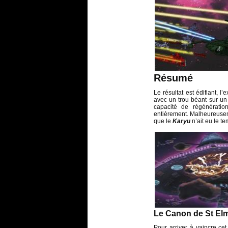
Résumé
Le résultat est édifiant, l
avec un trou béant sur un
capacité de régénérati
entièrement. Malheureus
que le
Karyu
n’ait eu le t
Le Canon de St El
Pour arriver à vaincre cet