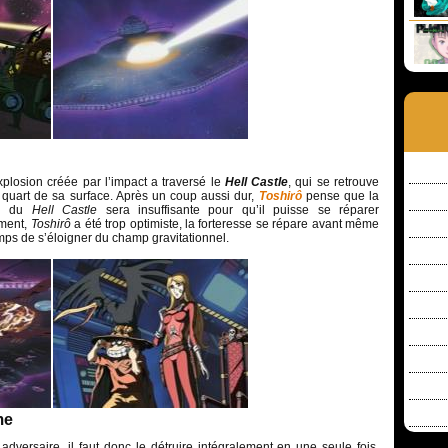
’explosion créée par l’impact a traversé le
Hell Castle
, qui se retrouve
 quart de sa surface. Après un coup aussi dur,
Toshirô
pense que la
on du
Hell Castle
sera insuffisante pour qu’il puisse se réparer
ement,
Toshirô
a été trop optimiste, la forteresse se répare avant même
emps de s’éloigner du champ gravitationnel.
me
 adversaire, il faut donc le détruire intégralement en une seule fois.