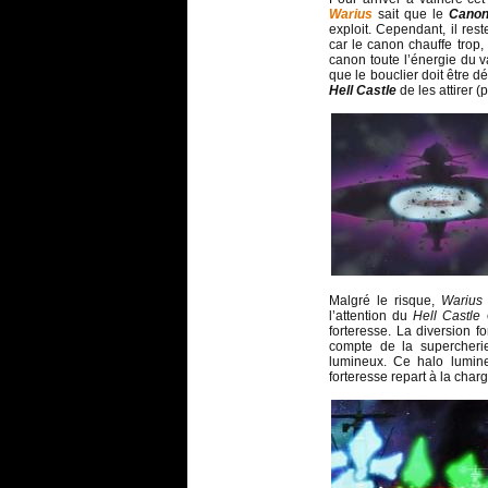
Warius
sait que le
Canon
exploit. Cependant, il res
car le canon chauffe trop,
canon toute l’énergie du 
que le bouclier doit être 
Hell Castle
de les attirer (
Malgré le risque,
Wariu
l’attention du
Hell Castle
e
forteresse. La diversion 
compte de la supercheri
lumineux. Ce halo lumin
forteresse repart à la char