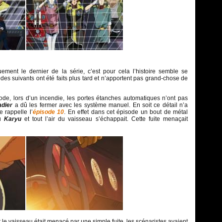
uement le dernier de la série, c’est pour cela l’histoire semble se
odes suivants ont été faits plus tard et n’apportent pas grand-chose de
de, lors d’un incendie, les portes étanches automatiques n’ont pas
adier
a dû les fermer avec les système manuel. En soit ce détail n’a
e rappelle l’
épisode 10
. En effet dans cet épisode un bout de métal
du
Karyu
et tout l’air du vaisseau s’échappait. Cette fuite menaçait
out le vaisseau était menacé par une simple fuite, les scénaristes avaient