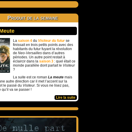
Produit de la semaine
 Meute
La
saison 4
du
Visiteur du futur
se
finissait en trois petits points avec des
habitants du futur fuyant la révolution
de
Neo-Versailles
dans d’autres
périodes. Un autre point restait à
éclaircir dans la
saison 3
: quel était ce
monde parallèle dont parlait le
Visiteur
?
La suite est ce roman
La meute
mais
ne autre direction car il met l’accent sur la
et le passé du
Visiteur
. Si vous ne lisez pas,
e qu’il va se passer !
Lire la suite