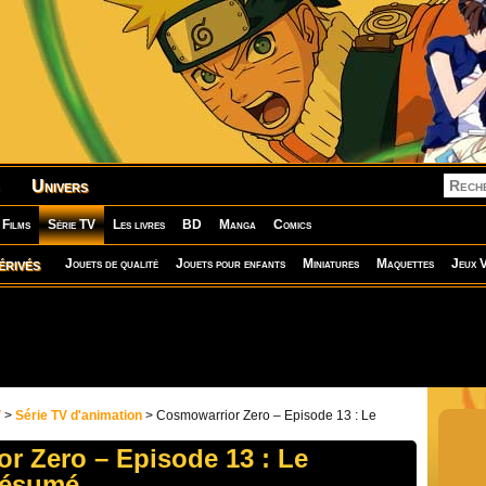
Univers
Films
Série TV
Les livres
BD
Manga
Comics
érivés
Jouets de qualité
Jouets pour enfants
Miniatures
Maquettes
Jeux V
V
>
Série TV d'animation
> Cosmowarrior Zero – Episode 13 : Le
r Zero – Episode 13 : Le
Résumé