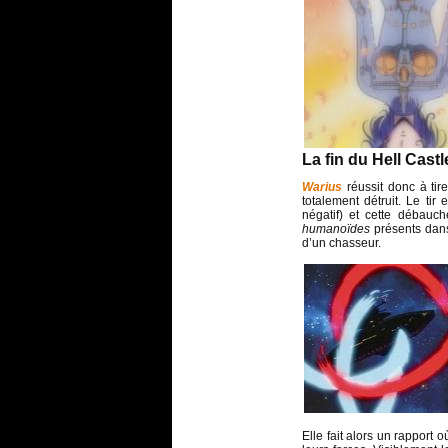
La fin du Hell Castl
Warius
réussit donc à tir
totalement détruit. Le tir
négatif) et cette débauch
humanoïdes
présents dans
d’un chasseur.
Elle fait alors un rapport 