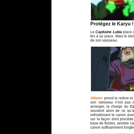
Protégez le Karyu !
Le
Capitaine Lubia
place a
tirs à sa place. Mais le b
de son vaisseau.
Albator
prend la relève et 
son vaisseau n’est pas d
arranger, la charge du
Ca
souvient alors de ce qu’a
refroidissant le canon avec
sur la façon dont procèd
base de fluides, semble cap
canon suffisamment longtem