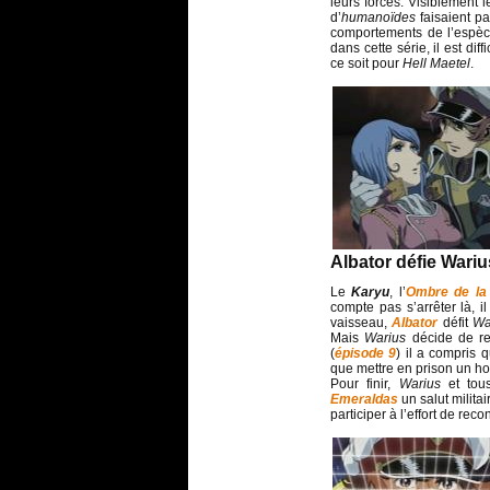
leurs forces. Visiblement 
d’
humanoïdes
faisaient pa
comportements de l’espè
dans cette série, il est di
ce soit pour
Hell Maetel
.
Albator défie Wariu
Le
Karyu
, l’
Ombre de la
compte pas s’arrêter là, i
vaisseau,
Albator
défit
Wa
Mais
Warius
décide de re
(
épisode 9
) il a compris q
que mettre en prison un h
Pour finir,
Warius
et to
Emeraldas
un salut milita
participer à l’effort de reco