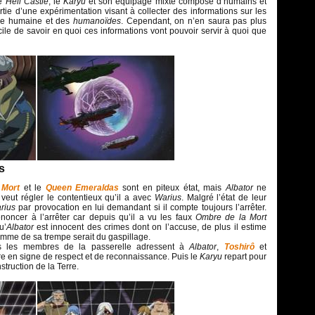
le
Hell Castle
, le
Karyu
et son équipage mixte composé d’humains et
rtie d’une expérimentation visant à collecter des informations sur les
ce humaine et des
humanoïdes
. Cependant, on n’en saura pas plus
fficile de savoir en quoi ces informations vont pouvoir servir à quoi que
s
 Mort
et le
Queen Emeraldas
sont en piteux état, mais
Albator
ne
l veut régler le contentieux qu’il a avec
Warius
. Malgré l’état de leur
rius
par provocation en lui demandant si il compte toujours l’arrêter.
noncer à l’arrêter car depuis qu’il a vu les faux
Ombre de la Mort
u’
Albator
est innocent des crimes dont on l’accuse, de plus il estime
omme de sa trempe serait du gaspillage.
us les membres de la passerelle adressent à
Albator
,
Toshirô
et
ire en signe de respect et de reconnaissance. Puis le
Karyu
repart pour
nstruction de la Terre.