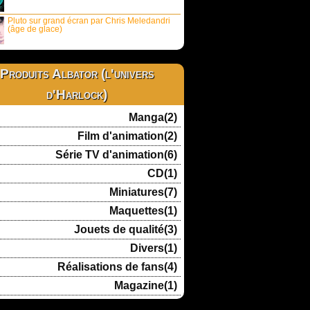
Pluto sur grand écran par Chris Meledandri
(âge de glace)
Produits Albator (l'univers
d'Harlock)
Manga(2)
Film d'animation(2)
Série TV d'animation(6)
CD(1)
Miniatures(7)
Maquettes(1)
Jouets de qualité(3)
Divers(1)
Réalisations de fans(4)
Magazine(1)