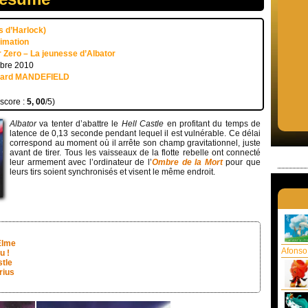
rs d’Harlock)
nimation
Zero – La jeunesse d’Albator
mbre 2010
uard MANDEFIELD
 score :
5, 00
/5)
Albator
va tenter d’abattre le
Hell Castle
en profitant du temps de
latence de 0,13 seconde pendant lequel il est vulnérable. Ce délai
correspond au moment où il arrête son champ gravitationnel, juste
avant de tirer. Tous les vaisseaux de la flotte rebelle ont connecté
leur armement avec l’ordinateur de l’
Ombre de la Mort
pour que
leurs tirs soient synchronisés et visent le même endroit.
Elme
Afonso
u !
stle
rius