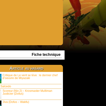
Fiche technique
Article au hasard
Critique de Le vent se lève : le dernier chef
d’oeuvre de Miyazaki
 Salcedo
Scoreur (Niv 2) – Krosmaster Multiman
Justicier (Dofus)
Jiva (Dofus – Wakfu)