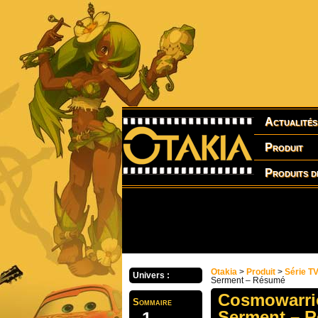
Actualités
Produit
Produits d
Otakia
>
Produit
>
Série T
Univers :
Serment – Résumé
Cosmowarrio
Sommaire
Serment – 