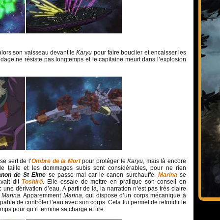
lors son vaisseau devant le
Karyu
pour faire bouclier et encaisser les
lindage ne résiste pas longtemps et le capitaine meurt dans l’explosion
se sert de l’
Ombre de la Mort
pour protéger le
Karyu
, mais là encore
e taille et les dommages subis sont considérables, pour ne rien
non de St Elme
se passe mal car le canon surchauffe.
Marina
se
vait dit
Toshirô
. Elle essaie de mettre en pratique son conseil en
 une dérivation d’eau. A partir de là, la narration n’est pas très claire
e
Marina
. Apparemment
Marina
, qui dispose d’un corps mécanique à
able de contrôler l’eau avec son corps. Cela lui permet de refroidir le
ps pour qu’il termine sa charge et tire.