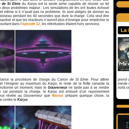
 de St Elme
du
Karyu
est la seule arme capable de réussir un tel
te deux problèmes majeur : Les simulations de tirs ont toutes échoué
 et même si il n’avait pas ce problème, ils sont obligés de donner au
vaisseau pendant les 40 secondes que dure la charge. Cela veut dire
désactivé et que les réacteurs n’auront plus d’énergie pour empêcher le
pourtant dans l’
épisode 12
, les rétrofusées étaient hors services).
La
s
lance la procédure de charge du
Canon de St Elme
. Pour attirer
prend u
t l’éloigner au maximum du
Karyu
, le reste de la flotte canarde la
meute 
fonctionne un moment, mais le
Gouverneur
ne tarde pas à se rendre
voilà c
e car pendant la charge, le
Karyu
est entouré d’un rayonnement
eux révèle au
Gouverneur
que
Warius
prépare quelque chose, la
ge contre le
Karyu
.