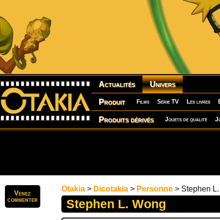
Actualités
Univers
Produit
Films
Série TV
Les livres
Produits dérivés
Jouets de qualité
J
Otakia
>
Dicotakia
>
Personne
> Stephen L
Venez
commenter
Stephen L. Wong