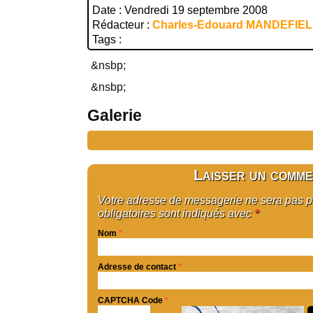
Date : Vendredi 19 septembre 2008
Rédacteur :
Charles-Edouard MANDEFIE
Tags :
&nsbp;
&nsbp;
Galerie
Laisser un comme
Votre adresse de messagerie ne sera pas 
obligatoires sont indiqués avec
*
Nom
*
Adresse de contact
*
CAPTCHA Code
*