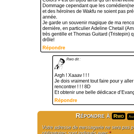
Dommage cependant que les comédien(ne)
et des héroïnes de Wakfu ne soient pas pré
année.
Je garde un souvenir magique de ma renco
dernière, en particulier Adeline Chetail (Am
très gentille et Thomas Guitard (Tristepin) q
drôle!
Répondre
Rwo
dit :
Argh ! Xaaav ! ! !
Je dois vraiment tout faire pour y alle
rencontrer ! ! ! 8D
Et obtenir une belle dédicace d’Evan
Répondre
Répondre à
Rwo
Ann
Votre adresse de messagerie ne sera pas 
obligatoires sont indiqués avec
*