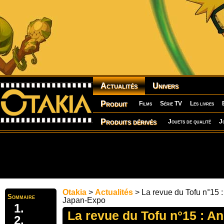
Actualités
Univers
Produit
Films
Série TV
Les livres
Produits dérivés
Jouets de qualité
J
Otakia
>
Actualités
> La revue du Tofu n°15 
Sommaire
Japan-Expo
La revue du Tofu n°15 : A