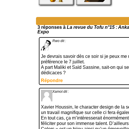
3 réponses à
La revue du Tofu n°15 : Ank
Expo
Rwo
dit :
Je devrais savoir dès ce soir si je peux me
préférence le 7 juillet.
A part Maliki et Saïd Sassine, sait-on qui s
dédicaces ?
Répondre
Xamot
dit :
Xavier Houssin, le character design de la s
un travail magnifique sur celle ci fera égale
En tout cas, ça m’intéresserait énormément 
féliciter pour son immense talent. D’ailleur
Colors » est un bijou ainsi qu’un émerveill