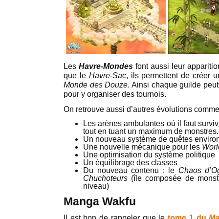
Les
Havre-Mondes
font aussi leur appariti
que le
Havre-Sac
, ils permettent de créer 
Monde des Douze
. Ainsi chaque guilde peu
pour y organiser des tournois.
On retrouve aussi d’autres évolutions comme
Les arènes ambulantes où il faut survi
tout en tuant un maximum de monstres.
Un nouveau système de quêtes enviro
Une nouvelle mécanique pour les
Worl
Une optimisation du système politique
Un équilibrage des classes
Du nouveau contenu : le
Chaos d’Og
Chuchoteurs
(île composée de monstr
niveau)
Manga Wakfu
Il est bon de rappeler que le
tome 1 du
Ma