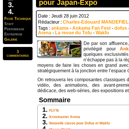
pour Japan-Expo
Date : Jeudi 28 juin 2012
Fiche Technique
Rédacteur :
Charles-Edouard MANDEFIE
Staff
Tags :
ankama
-
Ankama Fan Fest
-
dofus
Personnage
Arena
-
La revue du Tofu
-
Wakfu
Entreprise
Galerie
De par son affluence
privilégié pour
An
3
quelques exclusivité
commentaires
n’échappe pas à la règ
moyens de faire les choses en grand avec
stratégiquement à la jonction entre l’espace
On retrouvera les composantes classiques d
vidéo, des animations, des avant-premi
dédicace, des web-séries, des expositions e
Sommaire
FLY’N
Krosmaster Arena
Nouvelle classe pour Dofus et Wakfu