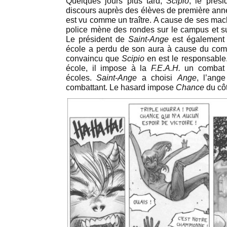
Quelques jours plus tard,
Scipio
, le prés
discours auprès des élèves de première année m
est vu comme un traître. A cause de ses ma
police mène des rondes sur le campus et sur
Le président de
Saint-Ange
est également e
école a perdu de son aura à cause du comba
convaincu que
Scipio
en est le responsable.
école, il impose à la
F.E.A.H.
un combat 
écoles.
Saint-Ange
a choisi
Ange
, l’ang
combattant. Le hasard impose
Chance
du cô