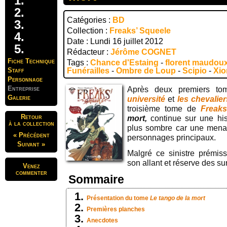
Catégories :
BD
Collection :
Freaks’ Squeele
Date : Lundi 16 juillet 2012
Rédacteur :
Jérôme COGNET
Fiche Technique
Tags :
Chance d'Estaing
-
florent maudou
Staff
Funérailles
-
Ombre de Loup
-
Scipio
-
Xio
Personnage
Entreprise
Après deux premiers to
Galerie
université
et
les chevalier
troisième tome de
Freaks
Retour
mort,
continue sur une hi
à la collection
plus sombre car une mena
« Précédent
personnages principaux.
Suivant »
Malgré ce sinistre prémisse
son allant et réserve des su
Venez
commenter
Sommaire
Présentation du tome
Le tango de la mort
Premières planches
Anecdotes