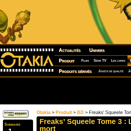
Actualités
Univers
Produit
Films
Série TV
Les livres
Produits dérivés
Jouets de qualité
J
Otakia
>
Produit
>
BD
> Freaks’ Squeele Tom
Freaks’ Squeele Tome 3 : 
Sommaire
mort