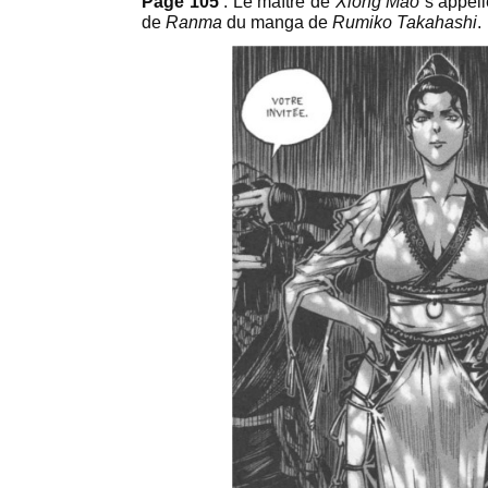
Page 105
: Le maître de
Xiong Mao
s’appel
de
Ranma
du manga de
Rumiko Takahashi
.