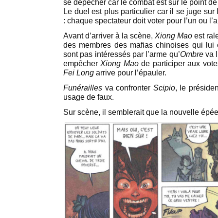
se dépêcher car le combat est sur le point 
Le duel est plus particulier car il se juge su
: chaque spectateur doit voter pour l’un ou l’
Avant d’arriver à la scène,
Xiong Mao
est ral
des membres des mafias chinoises qui lui 
sont pas intéressés par l’arme qu’
Ombre
va l
empêcher
Xiong Mao
de participer aux vote
Fei Long
arrive pour l’épauler.
Funérailles
va confronter
Scipio
, le préside
usage de faux.
Sur scène, il semblerait que la nouvelle épé