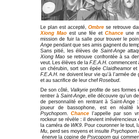
Le plan est accepté,
Ombre
se retrouve da
Xiong Mao
est une fée et
Chance
une m
mission de fuir la salle pour trouver le poi
Ange
pendant que ses amis gagnent du temps 
Sans pitié, les élèves de
Saint-Ange
attaq
Xiong Mao
se retrouve confrontée à sa d
veut. Les élèves de la
F.E.A.H.
commencent à
un chérubin, sort son épée
Claidheamor
et 
F.E.A.H.
ne doivent leur vie qu’à l’armée de
et au sacrifice de leur chef
Rosebud
.
De son côté,
Valkyrie
profite de ses formes e
rentrer à
Saint-Ange
, elle découvre qu’un d
de personnalité en rentrant à Saint-Ange 
joueur de bassophone, est en réalité l
Psychoporn
.
Chance
l’appelle par son v
rockeur se révèle : il devient irrévérencieux
la caméra de
WK9
. Pour couronner le tout,
Mu
, perd ses moyens et insulte
Psychoporn
énerve la copine de
Psycoporn
qui commen