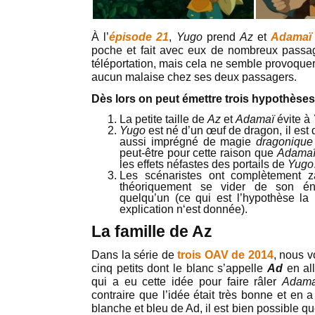
À l’
épisode 21
,
Yugo
prend
Az
et
Adama
poche et fait avec eux de nombreux passag
téléportation, mais cela ne semble provoque
aucun malaise chez ses deux passagers.
Dès lors on peut émettre trois hypothèses 
La petite taille de
Az
et
Adamaï
évite à
Yugo
est né d’un œuf de dragon, il est d
aussi imprégné de magie
dragoniqu
peut-être pour cette raison que
Adama
les effets néfastes des portails de
Yugo
Les scénaristes ont complètement 
théoriquement se vider de son éne
quelqu’un (ce qui est l’hypothèse la
explication n‘est donnée).
La famille de Az
Dans la série de
trois OAV de 2014
, nous v
cinq petits dont le blanc s’appelle
Ad
en al
qui a eu cette idée pour faire râler
Adama
contraire que l’idée était très bonne et en a
blanche et bleu de Ad, il est bien possible que