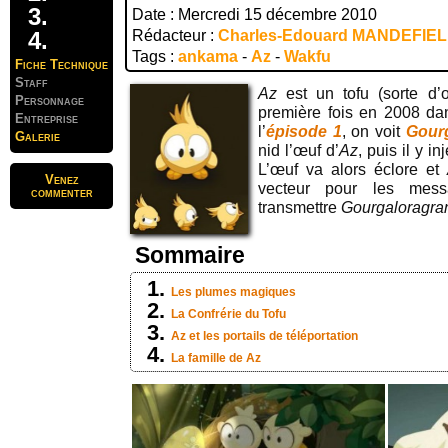
Date : Mercredi 15 décembre 2010
Rédacteur :
Charles-Edouard MANDEFIE
Tags :
ankama
-
Az
-
Wakfu
Fiche Technique
Staff
Az
est un tofu (sorte d’
Personnage
première fois en 2008 da
Entreprise
l’
épisode 1
, on voit
Gour
Galerie
nid l’œuf d’
Az
, puis il y i
L’œuf va alors éclore et
Venez
vecteur pour les mes
commenter
transmettre
Gourgaloragra
Sommaire
Les plumes magiques
La Confrérie du Tofu
Az et les portails de téléportation
La famille de Az