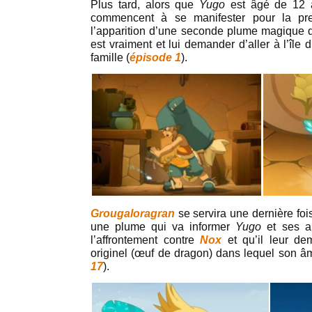
Plus tard, alors que
Yugo
est âgé de 12 
commencent à se manifester pour la pre
l’apparition d’une seconde plume magique 
est vraiment et lui demander d’aller à l’île d
famille (
épisode 1
).
Grougaloragran
se servira une dernière fo
une plume qui va informer
Yugo
et ses a
l’affrontement contre
Nox
et qu’il leur d
originel (œuf de dragon) dans lequel son âm
17
).