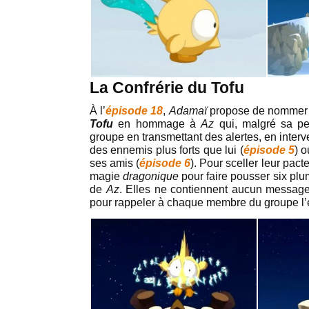
La Confrérie du Tofu
À l’
épisode 18
,
Adamaï
propose de nommer l
Tofu
en hommage à
Az
qui, malgré sa pet
groupe en transmettant des alertes, en inte
des ennemis plus forts que lui (
épisode 5
) 
ses amis (
épisode 6
). Pour sceller leur pact
magie
dragonique
pour faire pousser six pl
de
Az
. Elles ne contiennent aucun message
pour rappeler à chaque membre du groupe l’e