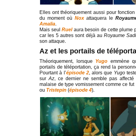
Elles ont théoriquement aussi pour fonction
du moment où
Nox
attaquera le
Royaume
Amalia
.
Mais seul
Ruel
aura besoin de cette plume p
car les 5 autres sont déjà au
Royaume Sad
son attaque.
Az et les portails de téléport
Théoriquement, lorsque
Yugo
emmène qu
portails de téléportation, ça rend la perso
Pourtant à l’
épisode 2
, alors que
Yugo
test
sur
Az
, ce dernier ne semble pas affecté 
malaise de type vomissement comme ce fut 
ou
Tristepin
(
épisode 4
).