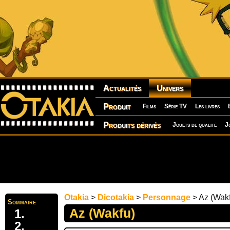
Actualités
Univers
Produit
Films
Série TV
Les livres
Produits dérivés
Jouets de qualité
J
Otakia
>
Dicotakia
>
Personnage
> Az (Wak
Sommaire
Az (Wakfu)