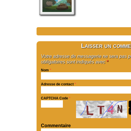
Laisser un comme
Votre adresse de messagerie ne sera pas 
obligatoires sont indiqués avec
*
Nom
*
Adresse de contact
*
CAPTCHA Code
*
Commentaire