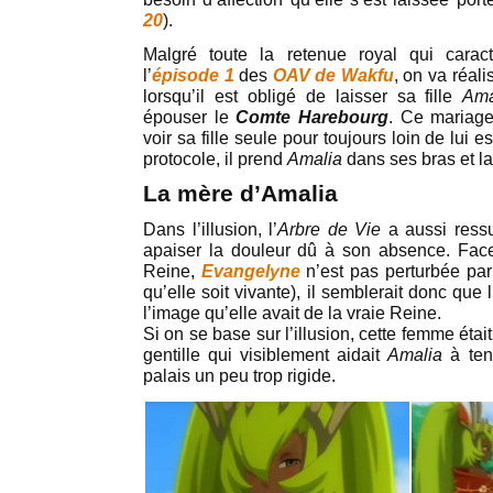
20
).
Malgré toute la retenue royal qui carac
l’
épisode 1
des
OAV de Wakfu
, on va réali
lorsqu’il est obligé de laisser sa fille
Ama
épouser le
Comte Harebourg
. Ce mariage
voir sa fille seule pour toujours loin de lui 
protocole, il prend
Amalia
dans ses bras et la
La mère d’Amalia
Dans l’illusion, l’
Arbre de Vie
a aussi ressu
apaiser la douleur dû à son absence. Face 
Reine,
Evangelyne
n’est pas perturbée par 
qu’elle soit vivante), il semblerait donc que 
l’image qu’elle avait de la vraie Reine.
Si on se base sur l’illusion, cette femme ét
gentille qui visiblement aidait
Amalia
à ten
palais un peu trop rigide.