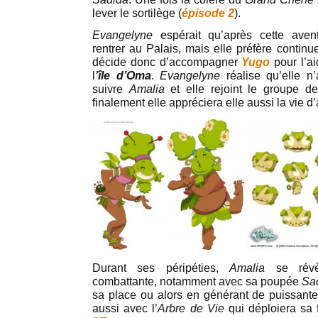
lever le sortilège (
épisode 2
).
Evangelyne
espérait qu’après cette aven
rentrer au Palais, mais elle préfère continu
décide donc d’accompagner
Yugo
pour l’a
l
’île d’Oma
.
Evangelyne
réalise qu’elle 
suivre
Amalia
et elle rejoint le groupe 
finalement elle appréciera elle aussi la vie d
Durant ses péripéties,
Amalia
se rév
combattante, notamment avec sa poupée
Sa
sa place ou alors en générant de puissant
aussi avec l’
Arbre de Vie
qui déploiera sa f