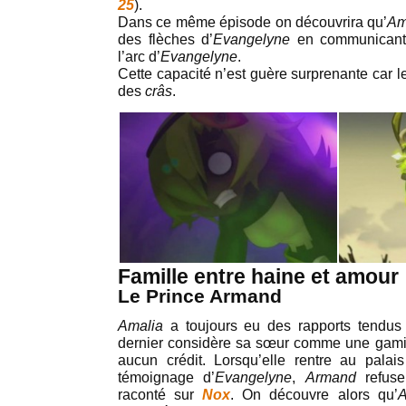
25
).
Dans ce même épisode on découvrira qu’
Am
des flèches d’
Evangelyne
en communican
l’arc d’
Evangelyne
.
Cette capacité n’est guère surprenante car 
des
crâs
.
Famille entre haine et amour
Le Prince Armand
Amalia
a toujours eu des rapports tendus
dernier considère sa sœur comme une gamin
aucun crédit. Lorsqu’elle rentre au palais
témoignage d’
Evangelyne
,
Armand
refus
raconté sur
Nox
. On découvre alors qu’