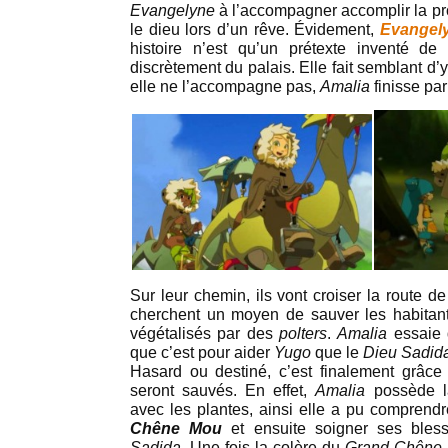
Evangelyne
à l’accompagner accomplir la pro
le dieu lors d’un rêve. Évidement,
Evangel
histoire n’est qu’un prétexte inventé de 
discrètement du palais. Elle fait semblant d’y
elle ne l’accompagne pas,
Amalia
finisse par
Sur leur chemin, ils vont croiser la route d
cherchent un moyen de sauver les habitant
végétalisés par des
polters
.
Amalia
essaie 
que c’est pour aider
Yugo
que le
Dieu Sadid
Hasard ou destiné, c’est finalement grâc
seront sauvés. En effet,
Amalia
possède 
avec les plantes, ainsi elle a pu comprend
Chêne Mou
et ensuite soigner ses bles
Sadida
. Une fois la colère du
Grand Chêne