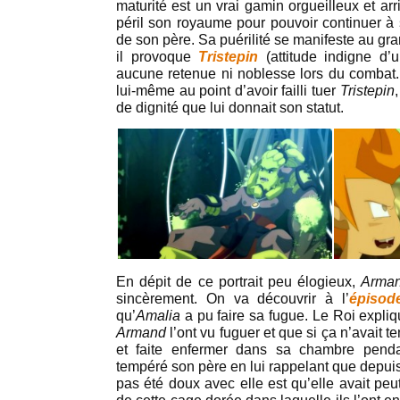
maturité est un vrai gamin orgueilleux et arri
péril son royaume pour pouvoir continuer à s
de son père. Sa puérilité se manifeste au gran
il provoque
Tristepin
(attitude indigne d’u
aucune retenue ni noblesse lors du combat. 
lui-même au point d’avoir failli tuer
Tristepin
de dignité que lui donnait son statut.
En dépit de ce portrait peu élogieux,
Arma
sincèrement. On va découvrir à l’
épisod
qu’
Amalia
a pu faire sa fugue. Le Roi expliq
Armand
l’ont vu fuguer et que si ça n’avait ten
et faite enfermer dans sa chambre pend
tempéré son père en lui rappelant que depuis 
pas été doux avec elle est qu’elle avait peu