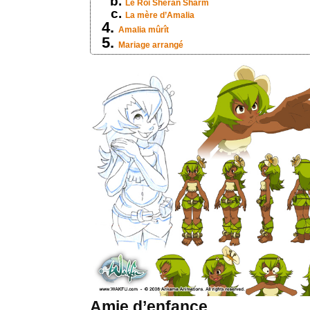
Le Roi Sheran Sharm
La mère d’Amalia
Amalia mûrît
Mariage arrangé
Amie d’enfance