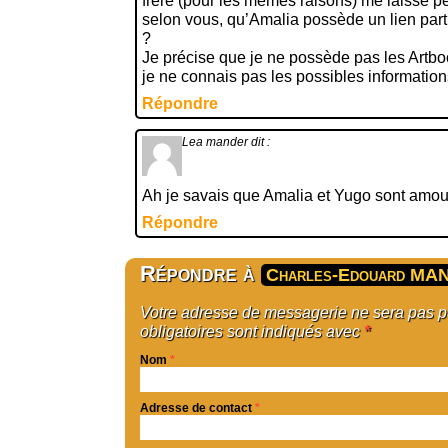
frère (pour les mêmes raisons) me laisse per
selon vous, qu’Amalia possède un lien part
?
Je précise que je ne possède pas les Artbo
je ne connais pas les possibles informatio
Répondre
Lea mander
dit :
Ah je savais que Amalia et Yugo sont amou
Répondre
Répondre à
Charles-Edouard MA
Votre adresse de messagerie ne sera pas 
obligatoires sont indiqués avec
*
Nom
*
Adresse de contact
*