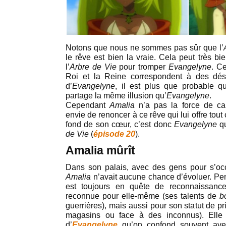
Notons que nous ne sommes pas sûr que l’
le rêve est bien la vraie. Cela peut très bi
l’
Arbre de Vie
pour tromper
Evangelyne
. C
Roi et la Reine correspondent à des dési
d’
Evangelyne
, il est plus que probable q
partage la même illusion qu’
Evangelyne
.
Cependant
Amalia
n’a pas la force de car
envie de renoncer à ce rêve qui lui offre tout
fond de son cœur, c’est donc
Evangelyne
q
de Vie
(
épisode 20
).
Amalia mûrît
Dans son palais, avec des gens pour s’oc
Amalia
n’avait aucune chance d’évoluer. Pen
est toujours en quête de reconnaissance
reconnue pour elle-même (ses talents de
b
guerrières), mais aussi pour son statut de 
magasins ou face à des inconnus). Elle 
d’
Evangelyne
qu’on confond souvent ave