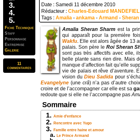
Date : Samedi 11 décembre 2010
Rédacteur :
Charles-Edouard MANDEFIE
Tags :
Amalia
-
ankama
-
Armand
-
Sheran
Fiche Technique
Amalia Sheran Sharm
est la pr
Staff
qui apparaît pour la première f
Personnage
Wakfu
. Elle est alors âgée de 13 
Entreprise
palais. Son père le
Roi Sheran S
Galerie
sont pas très affectifs avec elle, i
belle plante sans rien dire. Mais 
11
manque d’affection fait qu’elle su
commentaires
vie de palais et rêve d’aventure. 
vision du
Dieu Sadida
pour s’écha
Evangelyne
(une
crâ
) n’a pas d’autre choi
croire et de l’accompagner car elle est sa
ga
redoute que si elle ne l’accompagne pas
Ama
Sommaire
Amie d’enfance
Rencontre avec Yugo
Famille entre haine et amour
Le Prince Armand