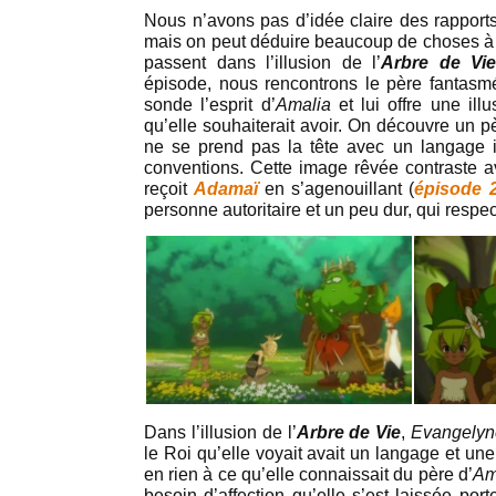
Nous n’avons pas d’idée claire des rapport
mais on peut déduire beaucoup de choses à 
passent dans l’illusion de l’
Arbre de Vi
épisode, nous rencontrons le père fantas
sonde l’esprit d’
Amalia
et lui offre une il
qu’elle souhaiterait avoir. On découvre un p
ne se prend pas la tête avec un langage i
conventions. Cette image rêvée contraste av
reçoit
Adamaï
en s’agenouillant (
épisode 
personne autoritaire et un peu dur, qui respec
Dans l’illusion de l’
Arbre de Vie
,
Evangely
le Roi qu’elle voyait avait un langage et une
en rien à ce qu’elle connaissait du père d’
Am
besoin d’affection qu’elle s’est laissée porte