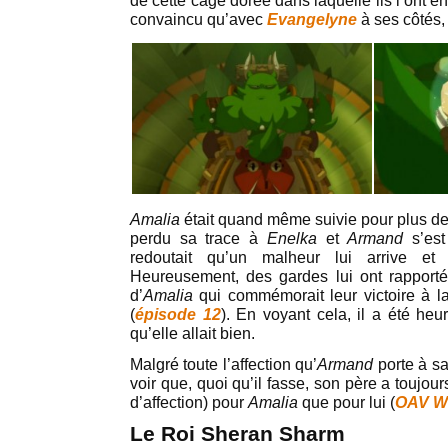
de cette cage dorée dans laquelle ils l’ont 
convaincu qu’avec
Evangelyne
à ses côtés, 
Amalia
était quand même suivie pour plus de
perdu sa trace à
Enelka
et
Armand
s’es
redoutait qu’un malheur lui arrive et 
Heureusement, des gardes lui ont rapporté u
d’
Amalia
qui commémorait leur victoire à l
(
épisode 12
). En voyant cela, il a été he
qu’elle allait bien.
Malgré toute l’affection qu’
Armand
porte à sa
voir que, quoi qu’il fasse, son père a toujour
d’affection) pour
Amalia
que pour lui (
OAV W
Le Roi Sheran Sharm