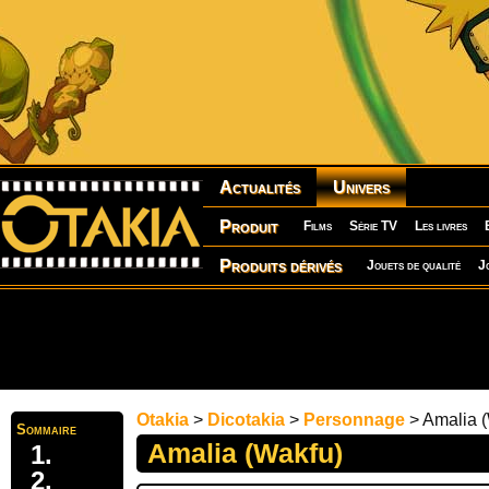
Actualités
Univers
Produit
Films
Série TV
Les livres
Produits dérivés
Jouets de qualité
J
Otakia
>
Dicotakia
>
Personnage
> Amalia 
Sommaire
Amalia (Wakfu)