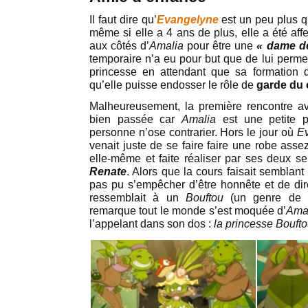
Il faut dire qu’
Evangelyne
est un peu plus 
même si elle a 4 ans de plus, elle a été af
aux côtés d’
Amalia
pour être une
« dame d
temporaire n’a eu pour but que de lui permet
princesse en attendant que sa formation d
qu’elle puisse endosser le rôle de
garde du 
Malheureusement, la première rencontre 
bien passée car
Amalia
est une petite 
personne n’ose contrarier. Hors le jour où
E
venait juste de se faire faire une robe asse
elle-même et faite réaliser par ses deux se
Renate
. Alors que la cours faisait semblant
pas pu s’empêcher d’être honnête et de dir
ressemblait à un
Bouftou
(un genre de 
remarque tout le monde s’est moquée d’
Ama
l’appelant dans son dos :
la princesse Bouft