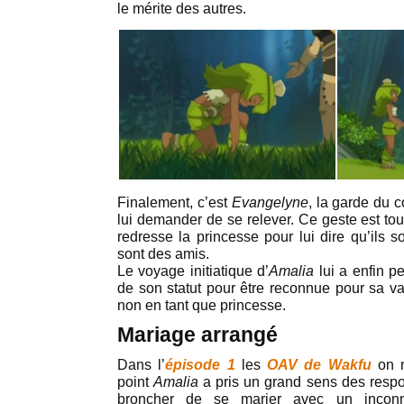
le mérite des autres.
Finalement, c’est
Evangelyne
, la garde du c
lui demander de se relever. Ce geste est tou
redresse la princesse pour lui dire qu’ils s
sont des amis.
Le voyage initiatique d’
Amalia
lui a enfin p
de son statut pour être reconnue pour sa va
non en tant que princesse.
Mariage arrangé
Dans l’
épisode 1
les
OAV de Wakfu
on m
point
Amalia
a pris un grand sens des respo
broncher de se marier avec un inco