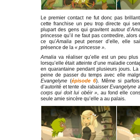
Le premier contact ne fut donc pas brillan
cette franchise un peu trop directe qui se
plupart des gens qui gravitent autour d’
Ama
princesse qu’il ne faut pas contredire, alors 
ce qu’
Amalia
peut penser d’elle, elle sa
présence de la
« princesse »
.
Amalia
va réaliser qu’elle est un peu plu
lorsqu’elle était atteinte d’une maladie conta
en quarantaine pendant plusieurs jours. La 
peine de passer du temps avec elle malgré
Evangelyne
(
épisode 6
). Même si parfoi
d’autorité et tente de rabaisser
Evangelyne
corps qui doit lui obéir »
, au fond elle con
seule amie sincère qu’elle a au palais.