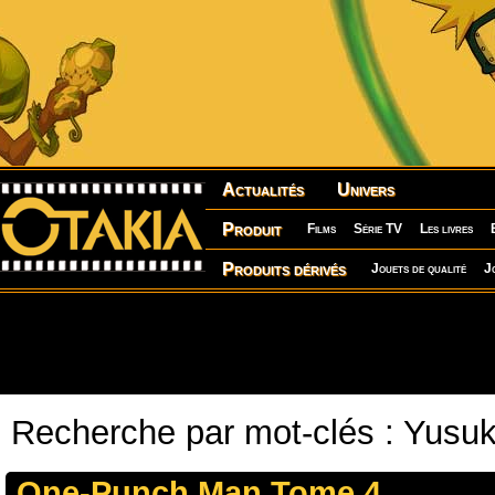
Actualités
Univers
Produit
Films
Série TV
Les livres
Produits dérivés
Jouets de qualité
J
Recherche par mot-clés : Yus
One-Punch Man Tome 4