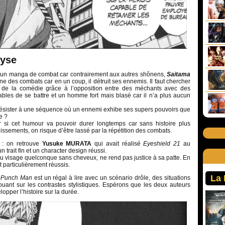
lyse
 un manga de combat car contrairement aux autres shônens,
Saitama
ne des combats car en un coup, il détruit ses ennemis. Il faut chercher
té de la comédie grâce à l’opposition entre des méchants avec des
ables de se battre et un homme fort mais blasé car il n’a plus aucun
ésister à une séquence où un ennemi exhibe ses supers pouvoirs que
e ?
r si cet humour va pouvoir durer longtemps car sans histoire plus
issements, on risque d’être lassé par la répétition des combats.
 : on retrouve
Yusuke MURATA
qui avait réalisé
Eyeshield 21
au
trait fin et un character design réussi.
u visage quelconque sans cheveux, ne rend pas justice à sa patte. En
 particulièrement réussis.
La
-Punch Man
est un régal à lire avec un scénario drôle, des situations
ouant sur les contrastes stylistiques. Espérons que les deux auteurs
opper l’histoire sur la durée.