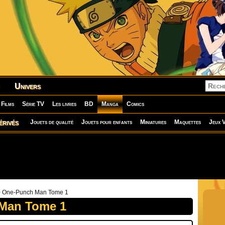
Univers
Films
Série TV
Les livres
BD
Manga
Comics
érivés
Jouets de qualité
Jouets pour enfants
Miniatures
Maquettes
Jeux V
 One-Punch Man Tome 1
Man Tome 1