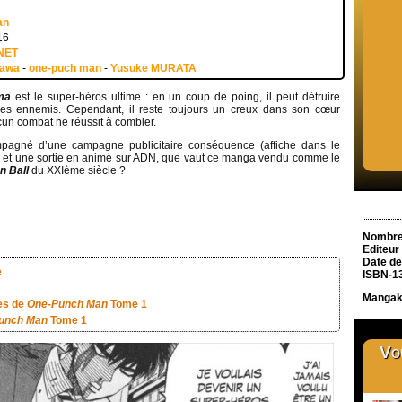
an
16
NET
kawa
-
one-puch man
-
Yusuke MURATA
ma
est le super-héros ultime : en un coup de poing, il peut détruire
ses ennemis. Cependant, il reste toujours un creux dans son cœur
un combat ne réussit à combler.
pagné d’une campagne publicitaire conséquence (affiche dans le
 et une sortie en animé sur ADN, que vaut ce manga vendu comme le
n Ball
du XXIème siècle ?
Nombre
Editeur
Date de
e
ISBN-1
Manga
es de
One-Punch Man
Tome 1
unch Man
Tome 1
Vou