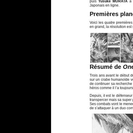
puis
Yusuke MURATA
a 
Japonais en ligne.
Premières pla
Voici les quatre première
en grand, la résolution est 
Résumé de
On
Trois ans avant le début
sur un crabe humanoïde vo
de continuer sa recherche 
héros comme il l’a toujour
Depuis, il est le défenseur
transpercer mais sa super 
Ses combats vont le mener 
de s’attaquer à un duo comp