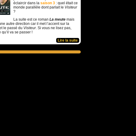
éclaircir dans la
saison 3
: quel était ce
monde parallèle dont parlait le
Visiteur
?
La suite est ce roman
La meute
mais
ne autre direction car il met l’accent sur la
et le passé du
Visiteur
. Si vous ne lisez pas,
e qu’il va se passer !
Lire la suite