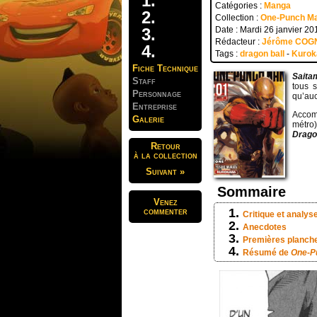
Catégories :
Manga
Collection :
One-Punch M
Date : Mardi 26 janvier 20
Rédacteur :
Jérôme COG
Tags :
dragon ball
-
Kuro
Fiche Technique
Saita
Staff
tous 
Personnage
qu’auc
Entreprise
Accom
Galerie
métro)
Drago
Retour
à la collection
Suivant »
Sommaire
Venez
commenter
Critique et analys
Anecdotes
Premières planch
Résumé de
One-P