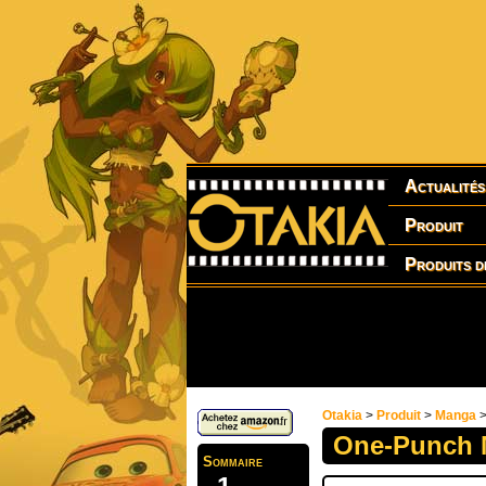
Actualités
Produit
Produits d
Otakia
>
Produit
>
Manga
>
One-Punch 
Sommaire