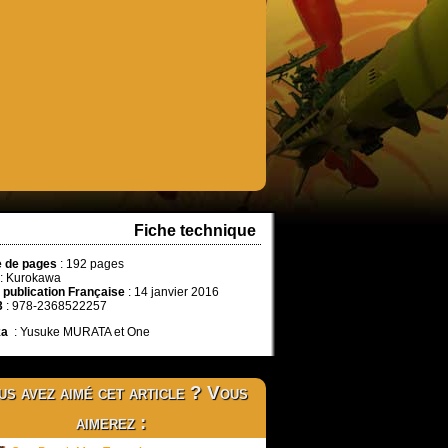
Fiche technique
 de pages
: 192 pages
: Kurokawa
 publication Française
: 14 janvier 2016
3
: 978-2368522257
ka
: Yusuke MURATA et One
s avez aimé cet article ? Vous
aimerez :