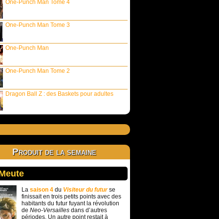
One-Punch Man Tome 4
One-Punch Man Tome 3
One-Punch Man
One-Punch Man Tome 2
Dragon Ball Z : des Baskets pour adultes
Produit de la semaine
 Meute
La
saison 4
du
Visiteur du futur
se
finissait en trois petits points avec des
habitants du futur fuyant la révolution
de
Neo-Versailles
dans d’autres
périodes. Un autre point restait à