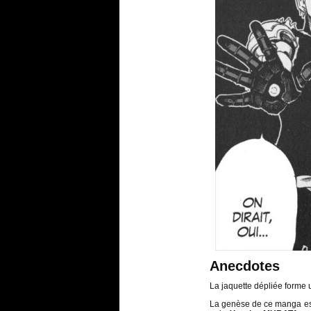
Anecdotes
La jaquette dépliée forme
La genèse de ce manga est 