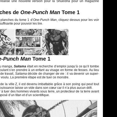
réalisé une nouvelle version pour la Shueisha pour un magazine
nches de
One-Punch Man
Tome 1
s planches du tome 1 d’
One-Punch Man
, cliquez dessus pour les voir
suffisante pour pouvoir les lire.
e-Punch Man
Tome 1
 du manga,
Saitama
était en recherche d’emploi jusqu’à ce qu’il tombe
ulant s’en prendre à un enfant au visage en forme de fesses. Au lieu
de travail,
Saitama
décide de changer de vie : il va devenir un super-
s voulu. La première étape est de tuer ce monstre.
 de la ville Z, il est devenu imbattable grâce à son poing qui peut tout
puissance laisse un vide dans son cœur car il n’a plus aucun défi.
à tuer des hommes vivants sous terre, un protecteur de la terre avant
osé d’un titan et d’un scientifique.