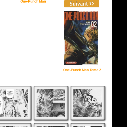
One-Punch Man
One-Punch Man Tome 2