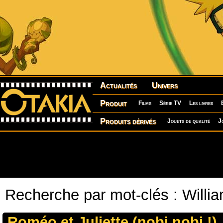
Actualités
Univers
Produit
Films
Série TV
Les livres
Produits dérivés
Jouets de qualité
J
Recherche par mot-clés : Will
Roméo et Juliette (nobi nobi !)