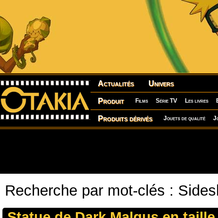
Actualités
Univers
Produit
Films
Série TV
Les livres
Produits dérivés
Jouets de qualité
J
Recherche par mot-clés : Sides
Statue de Dark Malgus en taille