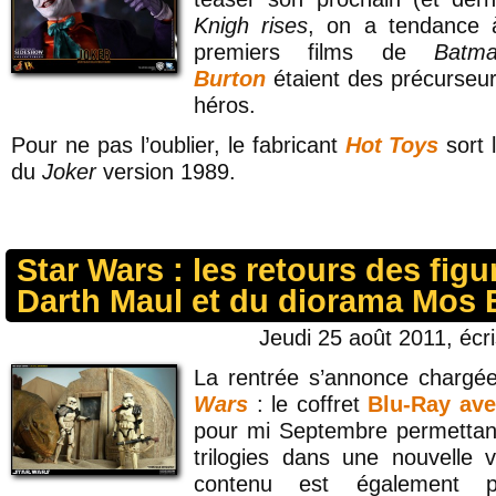
Knigh rises
, on a tendance 
premiers films de
Batm
Burton
étaient des précurseur
héros.
Pour ne pas l’oublier, le fabricant
Hot Toys
sort 
du
Joker
version 1989.
Star Wars : les retours des figu
Darth Maul et du diorama Mos 
Jeudi 25 août 2011, écr
La rentrée s’annonce chargé
Wars
: le coffret
Blu-Ray ave
pour mi Septembre permettant
trilogies dans une nouvelle 
contenu est également p