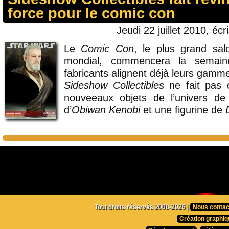
force pour le comic con
Jeudi 22 juillet 2010, écr
Le
Comic Con
, le plus grand sal
mondial, commencera la semain
fabricants alignent déjà leurs gamm
Sideshow Collectibles
ne fait pas 
nouveeaux objets de l’univers d
d’
Obiwan Kenobi
et une figurine de
Tout droits réservés 2008-2026 |
Nous contac
Création graphiq