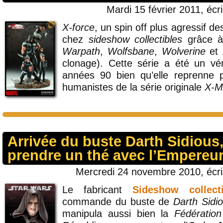
Mardi 15 février 2011, écr
X-force
, un spin off plus agressif d
chez
sideshow collectibles
grâce à
Warpath
,
Wolfsbane
,
Wolverine
et
clonage). Cette série a été un vé
années 90 bien qu’elle reprenne p
humanistes de la série originale
X-M
Arrivée du buste Darth Sidiou
prendre un thé avec l’Empereur
Mercredi 24 novembre 2010, écr
Le fabricant
Sideshow collecti
commande du buste de
Darth Sidi
manipula aussi bien la
Fédératio