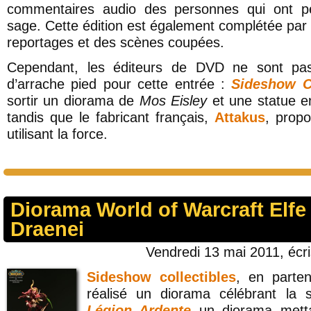
commentaires audio des personnes qui ont pe
sage. Cette édition est également complétée par
reportages et des scènes coupées.
Cependant, les éditeurs de DVD ne sont pas 
d’arrache pied pour cette entrée :
Sideshow Co
sortir un diorama de
Mos Eisley
et une statue 
tandis que le fabricant français,
Attakus
, prop
utilisant la force.
Diorama World of Warcraft Elfe
Draenei
Vendredi 13 mai 2011, écr
Sideshow collectibles
, en parte
réalisé un diorama célébrant la s
Légion Ardente
un diorama metta