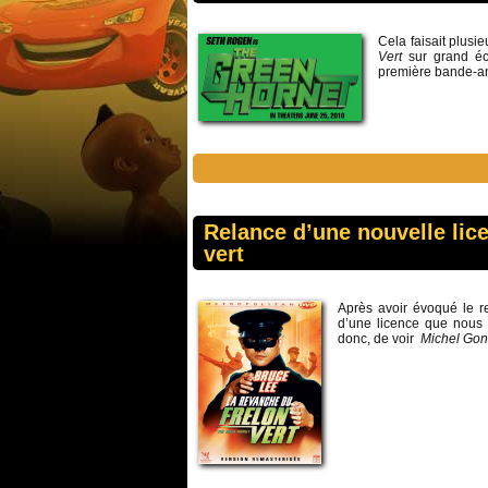
Cela faisait plus
Vert
sur grand é
première bande-a
Relance d’une nouvelle lice
vert
Après avoir évoqué le r
d’une licence que nous 
donc, de voir
Michel Gon