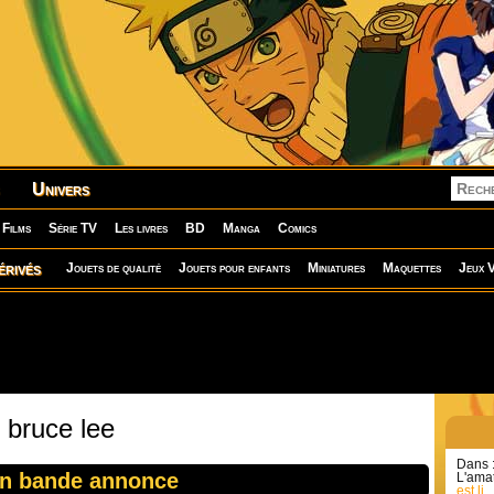
Univers
Films
Série TV
Les livres
BD
Manga
Comics
érivés
Jouets de qualité
Jouets pour enfants
Miniatures
Maquettes
Jeux V
 bruce lee
Dans 
en bande annonce
L'amat
est li