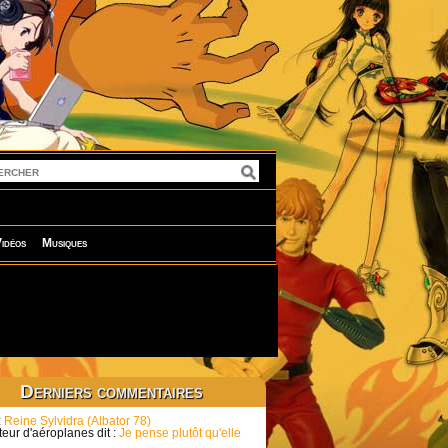
idéos
Musiques
Derniers commentaires
:
Reine Sylvidra (Albator 78)
eur d'aéroplanes dit :
Je pense plutôt qu'elle