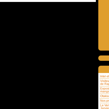
Intel 
Visite
de Rap
Exposi
mang
Otakia
Nos pr
Le Ven
Janvie