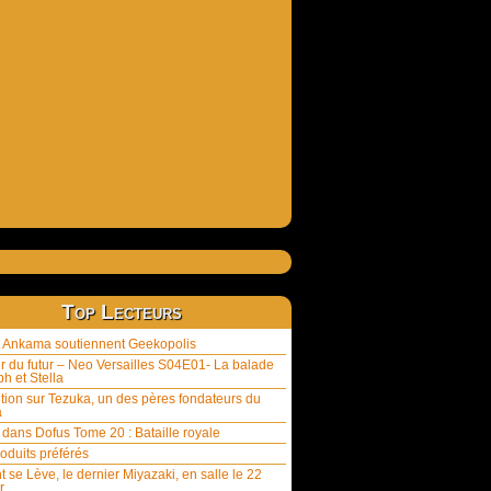
Top Lecteurs
et Ankama soutiennent Geekopolis
ur du futur – Neo Versailles S04E01- La balade
h et Stella
tion sur Tezuka, un des pères fondateurs du
a
 dans Dofus Tome 20 : Bataille royale
oduits préférés
t se Lève, le dernier Miyazaki, en salle le 22
r