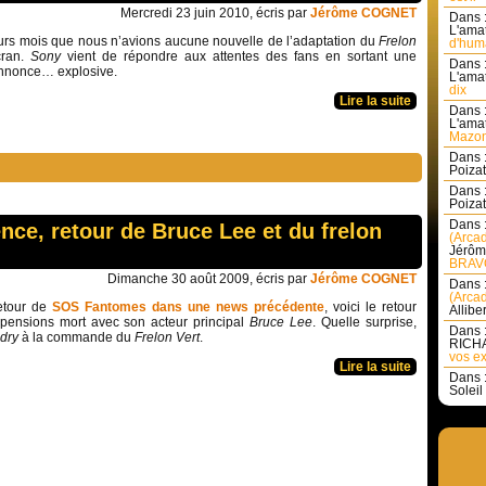
Mercredi 23 juin 2010, écris par
Jérôme COGNET
Dans 
L'amat
ieurs mois que nous n’avions aucune nouvelle de l’adaptation du
Frelon
d'huma
cran.
Sony
vient de répondre aux attentes des fans en sortant une
Dans 
nnonce… explosive.
L'amat
dix
Lire la suite
Dans 
L'amat
Mazon
Dans 
Poizat 
Dans 
Poizat 
Dans 
nce, retour de Bruce Lee et du frelon
(Arcad
Jérôm
BRAVO
Dimanche 30 août 2009, écris par
Jérôme COGNET
Dans 
(Arcad
etour de
SOS Fantomes dans une news précédente
, voici le retour
Allibe
pensions mort avec son acteur principal
Bruce Lee
. Quelle surprise,
Dans 
dry
à la commande du
Frelon Vert
.
RICHA
vos ex
Lire la suite
Dans 
Soleil 