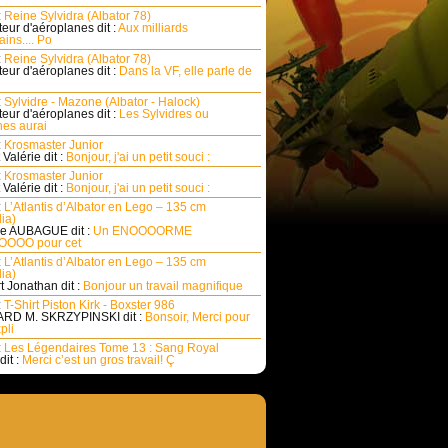
:
Reine Sylvidra (Albator 78)
eur d'aéroplanes dit :
Aux milliards
ins.... Po
:
Reine Sylvidra (Albator 78)
eur d'aéroplanes dit :
Dans la VF, elle parle de
:
Sylvidre - Mazone (Albator - Halock)
eur d'aéroplanes dit :
Les Sylvidres ou
es aurai
:
Krosmaster Junior
Valérie dit :
Bonjour, j'ai un petit souci :
:
Krosmaster Junior
Valérie dit :
Bonjour, j'ai un petit souci :
:
L’Atlantis d’Albator en Lego – 135 cm
ia)
e AUBAGUE dit :
Un ENOOOORME
OOO pour cet
:
L’Atlantis d’Albator en Lego – 135 cm
ia)
rt Jonathan dit :
Bonjour un travail magnifique
:
T-Shirt Piston Kirk - Boxster 986
RD M. SKRZYPINSKI dit :
Bonsoir, Merci pour
pli
:
Les Légendaires Tome 13 : Sang Royal
dit :
Merci c’est un gros travail! Ç