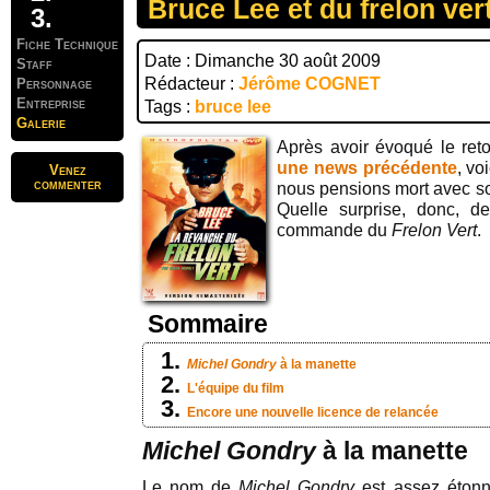
Bruce Lee et du frelon ver
Fiche Technique
Date : Dimanche 30 août 2009
Staff
Rédacteur :
Jérôme COGNET
Personnage
Entreprise
Tags :
bruce lee
Galerie
Après avoir évoqué le ret
une news précédente
, vo
Venez
commenter
nous pensions mort avec so
Quelle surprise, donc, 
commande du
Frelon Vert
.
Sommaire
Michel Gondry
à la manette
L'équipe du film
Encore une nouvelle licence de relancée
Michel Gondry
à la manette
Le nom de
Michel Gondry
est assez étonnan