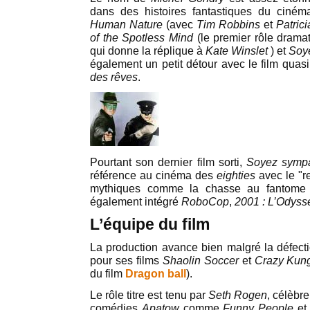
dans des histoires fantastiques du ciném
Human Nature
(avec
Tim Robbins
et
Patrici
of the Spotless Mind
(le premier rôle dram
qui donne la réplique à
Kate Winslet
) et
Soy
également un petit détour avec le film quas
des rêves
.
Pourtant son dernier film sorti,
Soyez symp
référence au cinéma des
eighties
avec le "r
mythiques comme la chasse au fantom
également intégré
RoboCop
,
2001 : L’Odyss
L’équipe du film
La production avance bien malgré la défec
pour ses films
Shaolin Soccer
et
Crazy Kung
du film
Dragon ball
).
Le rôle titre est tenu par
Seth Rogen
, célèbr
comédies
Apatow
comme
Funny People
e