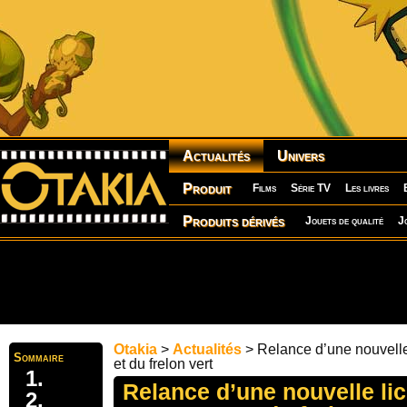
Actualités
Univers
Produit
Films
Série TV
Les livres
Produits dérivés
Jouets de qualité
J
Otakia
>
Actualités
> Relance d’une nouvelle
Sommaire
et du frelon vert
Relance d’une nouvelle lic