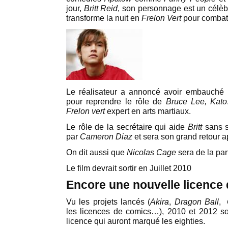
jour,
Britt Reid
, son personnage est un célèbr
transforme la nuit en
Frelon Vert
pour combatt
Le réalisateur a annoncé avoir embauché 
pour reprendre le rôle de
Bruce Lee,
Kato
Frelon vert
expert en arts martiaux.
Le rôle de la secrétaire qui aide
Britt
sans s
par
Cameron Diaz
et sera son grand retour a
On dit aussi que
Nicolas Cage
sera de la par
Le film devrait sortir en Juillet 2010
Encore une nouvelle licence 
Vu les projets lancés (
Akira
,
Dragon Ball
,
les licences de comics…), 2010 et 2012 so
licence qui auront marqué les eighties.