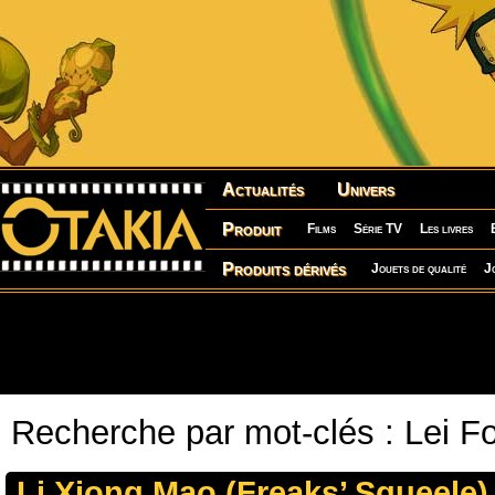
Actualités
Univers
Produit
Films
Série TV
Les livres
Produits dérivés
Jouets de qualité
J
Recherche par mot-clés : Lei F
Li Xiong Mao (Freaks’ Squeele)