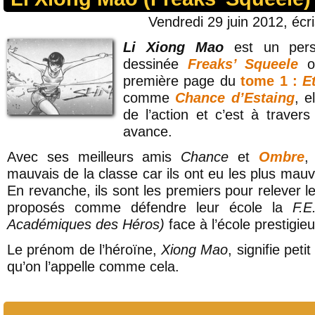
Vendredi 29 juin 2012, écr
Li Xiong Mao
est un pers
dessinée
Freaks’ Squeele
où
première page du
tome 1 :
E
comme
Chance d’Estaing
, e
de l’action et c’est à travers
avance.
Avec ses meilleurs amis
Chance
et
Ombre
,
mauvais de la classe car ils ont eu les plus mauv
En revanche, ils sont les premiers pour relever les
proposés comme défendre leur école la
F.E
Académiques des Héros)
face à l’école prestigie
Le prénom de l’héroïne,
Xiong Mao
, signifie pet
qu’on l’appelle comme cela.