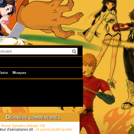
idéos
Musiques
Derniers commentaires
:
Reine Sylvidra (Albator 78)
eur d'aéroplanes dit :
Je pense plutôt qu'elle