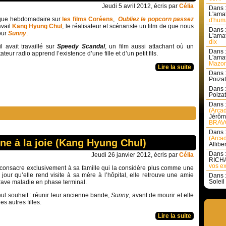
Jeudi 5 avril 2012, écris par
Célia
Dans 
L'amat
ique hebdomadaire sur
les films Coréens
,
Oubliez le popcorn passez
d'huma
avail
Kang Hyung Chul
, le réalisateur et scénariste un film de que nous
Dans 
our
Sunny
.
L'amat
dix
l avait travaillé sur
Speedy Scandal
, un film aussi attachant où un
Dans 
eur radio apprend l’existence d’une fille et d’un petit fils.
L'amat
Mazon
Lire la suite
Dans 
Poizat 
Dans 
Poizat 
Dans 
(Arcad
Jérôm
BRAVO
Dans 
(Arcad
ne à la joie (Kang Hyung Chul)
Allibe
Dans 
Jeudi 26 janvier 2012, écris par
Célia
RICHA
vos ex
 consacre exclusivement à sa famille qui la considère plus comme une
our qu’elle rend visite à sa mère à l’hôpital, elle retrouve une amie
Dans 
Soleil 
grave maladie en phase terminal.
eul souhait : réunir leur ancienne bande,
Sunny
, avant de mourir et elle
es autres filles.
Lire la suite