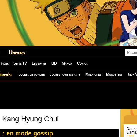
Univers
Films
Série TV
Les livres
BD
Manga
Comics
érivés
Jouets de qualité
Jouets pour enfants
Miniatures
Maquettes
Jeux V
: Kang Hyung Chul
Dans 
l : en mode gossip
L'amat
est li