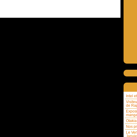
Intel 
Visite
de Rap
Exposi
mang
Otakia
Nos pr
Le Ven
Janvie