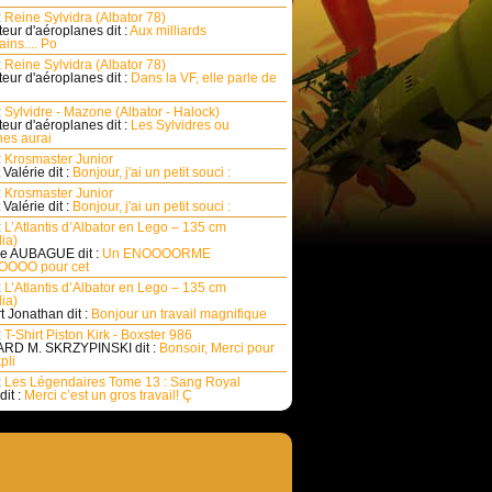
:
Reine Sylvidra (Albator 78)
eur d'aéroplanes dit :
Aux milliards
ins.... Po
:
Reine Sylvidra (Albator 78)
eur d'aéroplanes dit :
Dans la VF, elle parle de
:
Sylvidre - Mazone (Albator - Halock)
eur d'aéroplanes dit :
Les Sylvidres ou
es aurai
:
Krosmaster Junior
Valérie dit :
Bonjour, j'ai un petit souci :
:
Krosmaster Junior
Valérie dit :
Bonjour, j'ai un petit souci :
:
L’Atlantis d’Albator en Lego – 135 cm
ia)
e AUBAGUE dit :
Un ENOOOORME
OOO pour cet
:
L’Atlantis d’Albator en Lego – 135 cm
ia)
rt Jonathan dit :
Bonjour un travail magnifique
:
T-Shirt Piston Kirk - Boxster 986
RD M. SKRZYPINSKI dit :
Bonsoir, Merci pour
pli
:
Les Légendaires Tome 13 : Sang Royal
dit :
Merci c’est un gros travail! Ç