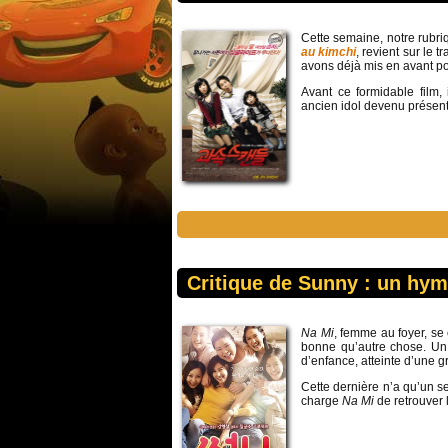
Cette semaine, notre rubr
au kimchi
, revient sur le tr
avons déjà mis en avant p
Avant ce formidable film, i
ancien idol devenu présentat
Critique de Sunny : un hym
Na Mi
, femme au foyer, se
bonne qu’autre chose. Un j
d’enfance, atteinte d’une 
Cette dernière n’a qu’un s
charge
Na Mi
de retrouver l