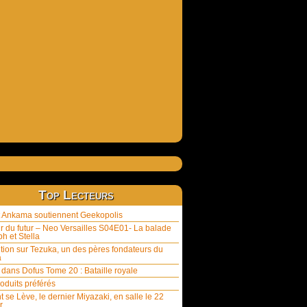
Top Lecteurs
et Ankama soutiennent Geekopolis
ur du futur – Neo Versailles S04E01- La balade
h et Stella
tion sur Tezuka, un des pères fondateurs du
a
 dans Dofus Tome 20 : Bataille royale
oduits préférés
t se Lève, le dernier Miyazaki, en salle le 22
r