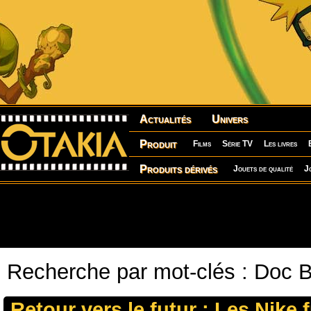
Actualités
Univers
Produit
Films
Série TV
Les livres
Produits dérivés
Jouets de qualité
J
Recherche par mot-clés : Doc 
Retour vers le futur : Les Nike 