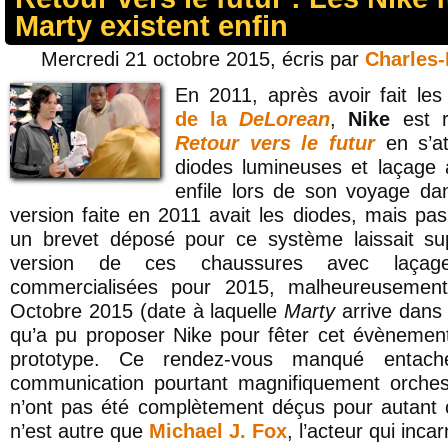
Marty existent enfin
Mercredi 21 octobre 2015, écris par
Charles
En 2011, après avoir fait le
de la
DeLorean
,
Nike
est r
Retour vers le futur
en s’at
diodes lumineuses et laçage
enfile lors de son voyage da
version faite en 2011 avait les diodes, mais pa
un brevet déposé pour ce système laissait su
version de ces chaussures avec laçage
commercialisées pour 2015, malheureusement
Octobre 2015 (date à laquelle
Marty
arrive dans 
qu’a pu proposer Nike pour fêter cet évènemen
prototype. Ce rendez-vous manqué enta
communication pourtant magnifiquement orchest
n’ont pas été complètement déçus pour autant c
n’est autre que
Michael J. Fox
, l’acteur qui inca