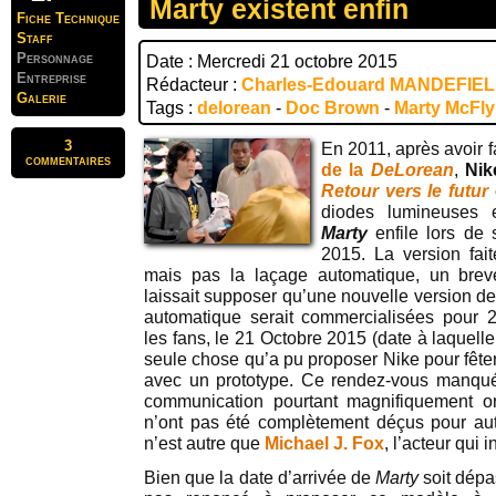
Marty existent enfin
Fiche Technique
Staff
Personnage
Date : Mercredi 21 octobre 2015
Entreprise
Rédacteur :
Charles-Edouard MANDEFIE
Galerie
Tags :
delorean
-
Doc Brown
-
Marty McFly
3
En 2011, après avoir f
commentaires
de la
DeLorean
,
Nik
Retour vers le futur
diodes lumineuses 
Marty
enfile lors de 
2015. La version fai
mais pas la laçage automatique, un bre
laissait supposer qu’une nouvelle version d
automatique serait commercialisées pour
les fans, le 21 Octobre 2015 (date à laquell
seule chose qu’a pu proposer Nike pour fête
avec un prototype. Ce rendez-vous manq
communication pourtant magnifiquement orc
n’ont pas été complètement déçus pour aut
n’est autre que
Michael J. Fox
, l’acteur qui 
Bien que la date d’arrivée de
Marty
soit dépa