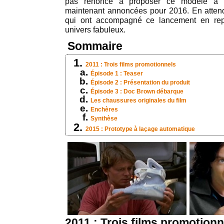
pas renoncé à proposer ce modèle à la
maintenant annoncées pour 2016. En attend
qui ont accompagné ce lancement en rep
univers fabuleux.
Sommaire
2011 : Trois films promotionnels
Épisode 1 : Teaser
Épisode 2 : Présentation du produit
Épisode 3 : Doc Brown débarque
Les chaussures originales du film
Enchères
Synthèse
2015 : Prototype à laçage automatique
2011 : Trois films promotionn