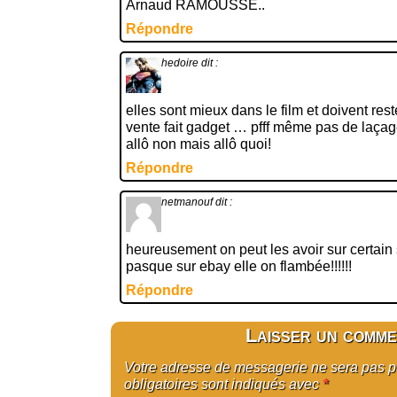
Arnaud RAMOUSSE..
Répondre
hedoire
dit :
elles sont mieux dans le film et doivent rest
vente fait gadget … pfff même pas de laç
allô non mais allô quoi!
Répondre
netmanouf
dit :
heureusement on peut les avoir sur certain
pasque sur ebay elle on flambée!!!!!!
Répondre
Laisser un comme
Votre adresse de messagerie ne sera pas 
obligatoires sont indiqués avec
*