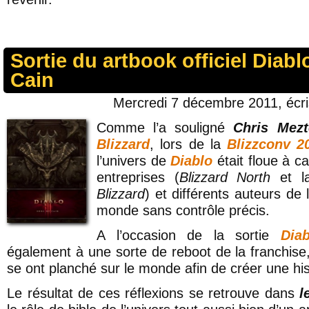
Sortie du artbook officiel Diablo
Cain
Mercredi 7 décembre 2011, écr
Comme l’a souligné
Chris Mezt
Blizzard
, lors de la
Blizzconv 2
l’univers de
Diablo
était floue à 
entreprises (
Blizzard North
et la
Blizzard
) et différents auteurs de l
monde sans contrôle précis.
A l’occasion de la sortie
Dia
également à une sorte de reboot de la franchise
se ont planché sur le monde afin de créer une his
Le résultat de ces réflexions se retrouve dans
l