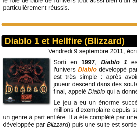
le rôle de bible de l’univers tout aussi bien d’un
particulièrement réussis.
Diablo 1 et Hellfire (Blizzard)
Vendredi 9 septembre 2011, écr
Sorti en
1997
,
Diablo 1
es
l’univers
Diablo
développé pa
est très simple : après avoi
joueur descend dans des soute
final, appelé
Diablo
qui a donné
Le jeu a eu un énorme succès
millions d’exemplaire depuis s
un genre à part entière. Il a été complété par un
développée par
Blizzard
) puis une suite est sorti