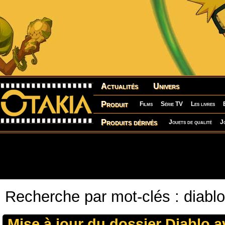
Actualités
Univers
Produit
Films
Série TV
Les livres
Produits dérivés
Jouets de qualité
J
Recherche par mot-clés : diablo
Mise à jour du dossier Diablo a