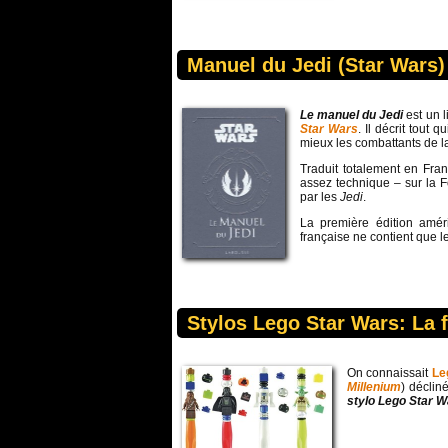
Manuel du Jedi (Star Wars)
Le manuel du Jedi
est un li
Star Wars
. Il décrit tout 
mieux les combattants de l
Traduit totalement en Fra
assez technique – sur la F
par les
Jedi
.
La première édition améri
française ne contient que le
Stylos Lego Star Wars: La f
On connaissait
Le
Millenium
) déclin
stylo
Lego
Star W