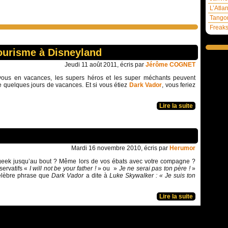
L’Atla
Tangom
Freaks
ourisme à Disneyland
Jeudi 11 août 2011, écris par
Jérôme COGNET
 vous en vacances, les supers héros et les super méchants peuvent
 quelques jours de vacances. Et si vous étiez
Dark Vador
, vous feriez
Lire la suite
Mardi 16 novembre 2010, écris par
Herumor
geek jusqu’au bout ? Même lors de vos ébats avec votre compagne ?
servatifs «
I will not be your father !
» ou »
Je ne serai pas ton père !
»
célèbre phrase que
Dark Vador
a dite à
Luke Skywalker
: « Je suis ton
Lire la suite