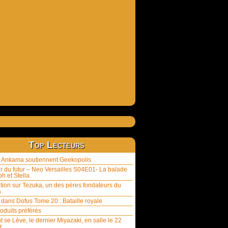
Top Lecteurs
et Ankama soutiennent Geekopolis
ur du futur – Neo Versailles S04E01- La balade
h et Stella
tion sur Tezuka, un des pères fondateurs du
a
 dans Dofus Tome 20 : Bataille royale
oduits préférés
t se Lève, le dernier Miyazaki, en salle le 22
r