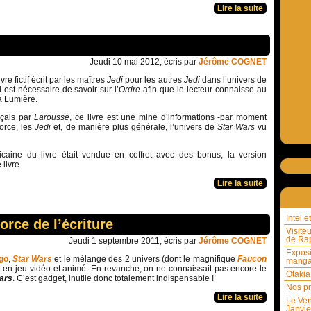
Lire la suite
Jeudi 10 mai 2012, écris par
Jérôme COGNET
vre fictif écrit par les maîtres
Jedi
pour les autres
Jedi
dans l’univers de
qui est nécessaire de savoir sur l’
Ordre
afin que le lecteur connaisse au
a Lumière.
nçais par
Larousse
, ce livre est une mine d’informations -par moment
orce, les
Jedi
et, de manière plus générale, l’univers de
Star Wars
vu
caine du livre était vendue en coffret avec des bonus, la version
 livre.
Lire la suite
Intel 
orce de l’écriture
Visite
de Rap
Jeudi 1 septembre 2011, écris par
Jérôme COGNET
Exposi
go
,
Star Wars
et le mélange des 2 univers (dont le magnifique
Faucon
mang
é en jeu vidéo et animé. En revanche, on ne connaissait pas encore le
Otakia
ars
. C’est gadget, inutile donc totalement indispensable !
Nos pr
Lire la suite
Le Ven
Janvie