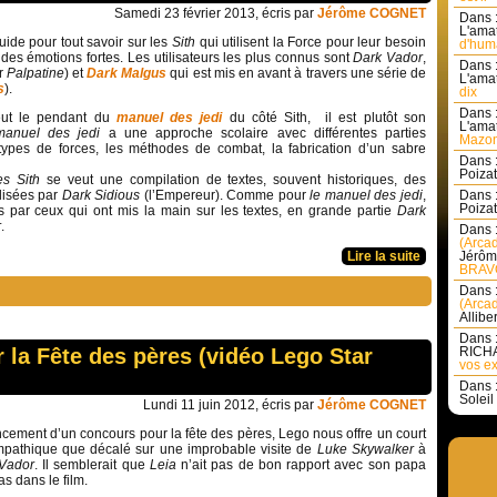
Samedi 23 février 2013, écris par
Jérôme COGNET
Dans 
L'amat
uide pour tout savoir sur les
Sith
qui utilisent la Force pour leur besoin
d'huma
 des émotions fortes. Les utilisateurs les plus connus sont
Dark Vador
,
Dans 
r
Palpatine
) et
Dark Malgus
qui est mis en avant à travers une série de
L'amat
s
).
dix
Dans 
eut le pendant du
manuel des jedi
du côté Sith, il est plutôt son
L'amat
manuel des jedi
a une approche scolaire avec différentes parties
Mazon
s types de forces, les méthodes de combat, la fabrication d’un sabre
Dans 
Poizat 
es Sith
se veut une compilation de textes, souvent historiques, des
lisées par
Dark Sidious
(l’Empereur). Comme pour
le manuel des jedi
,
Dans 
Poizat 
s par ceux qui ont mis la main sur les textes, en grande partie
Dark
r
.
Dans 
(Arcad
Lire la suite
Jérôm
BRAVO
Dans 
(Arcad
Allibe
Dans 
 la Fête des pères (vidéo Lego Star
RICHA
vos ex
Dans 
Soleil 
Lundi 11 juin 2012, écris par
Jérôme COGNET
ncement d’un concours pour la fête des pères, Lego nous offre un court
mpathique que décalé sur une improbable visite de
Luke Skywalker
à
Vador
. Il semblerait que
Leia
n’ait pas de bon rapport avec son papa
as dans le film.