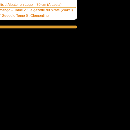
ntis d’Albator en Lego – 70 cm (Arcadia)
ango – Tome 2 : La gazette du pirate (Wakfu)
’ Squeele Tome 6 : Clémentine