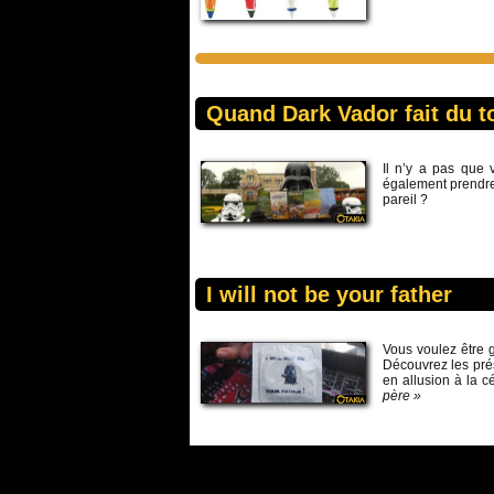
Quand Dark Vador fait du t
Il n’y a pas que
également prendre
pareil ?
I will not be your father
Vous voulez être 
Découvrez les pré
en allusion à la 
père »