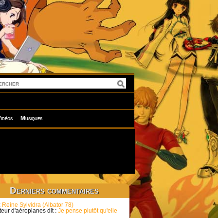
idéos
Musiques
Derniers commentaires
:
Reine Sylvidra (Albator 78)
eur d'aéroplanes dit :
Je pense plutôt qu'elle