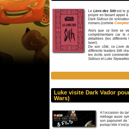
Le
Livre des Sith
est le g
propre en faisant appel à
Dark Sidious
(le scénateu
romans (comme
Complot
Alors que ce livre se v
complémentaire car le
détaillées (les différent
laser).
De son côté, ce
Livre d
différents leaders
Sith
réa
les écrits sont commenté
Sidious
et
Luke Skywalke
Luke visite Dark Vador pour
Wars)
A l’occasion du la
métrage aussi sy
son papounet de
puisqu’elle n’est p