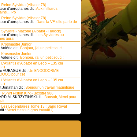
:
Reine Sylvidra (Albator 78)
eur d'aéroplanes dit :
Aux milliards
ins.... Po
:
Reine Sylvidra (Albator 78)
eur d'aéroplanes dit :
Dans la VF, elle parle de
:
Sylvidre - Mazone (Albator - Halock)
eur d'aéroplanes dit :
Les Sylvidres ou
es aurai
:
Krosmaster Junior
Valérie dit :
Bonjour, j'ai un petit souci :
:
Krosmaster Junior
Valérie dit :
Bonjour, j'ai un petit souci :
:
L’Atlantis d’Albator en Lego – 135 cm
ia)
e AUBAGUE dit :
Un ENOOOORME
OOO pour cet
:
L’Atlantis d’Albator en Lego – 135 cm
ia)
rt Jonathan dit :
Bonjour un travail magnifique
:
T-Shirt Piston Kirk - Boxster 986
RD M. SKRZYPINSKI dit :
Bonsoir, Merci pour
pli
:
Les Légendaires Tome 13 : Sang Royal
dit :
Merci c’est un gros travail! Ç