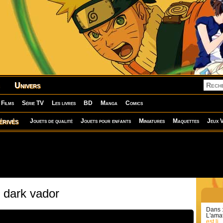
Univers
Films
Série TV
Les livres
BD
Manga
Comics
érivés
Jouets de qualité
Jouets pour enfants
Miniatures
Maquettes
Jeux V
 dark vador
Dans 
L'amat
est li