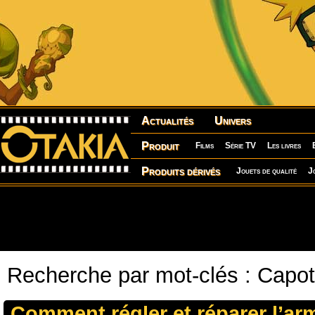
Actualités
Univers
Produit
Films
Série TV
Les livres
Produits dérivés
Jouets de qualité
J
Recherche par mot-clés : Capo
Comment régler et réparer l’ar